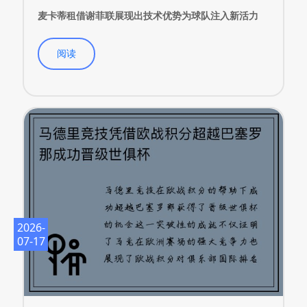
麦卡蒂租借谢菲联展现出技术优势为球队注入新活力
阅读
2026-
07-17