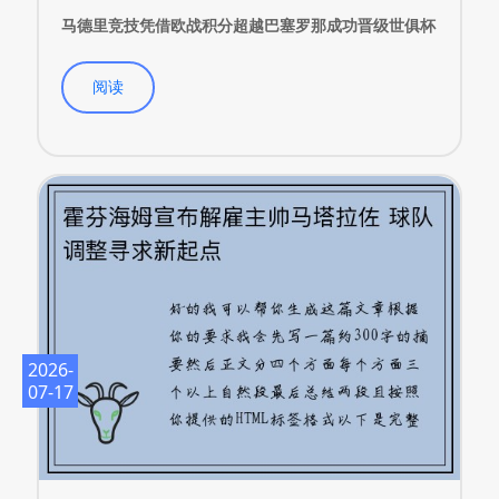
马德里竞技凭借欧战积分超越巴塞罗那成功晋级世俱杯
阅读
2026-
07-17