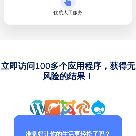
优质人工服务
立即访问100多个应用程序，获得无
风险的结果！
准备好让你的生活更轻松了吗？