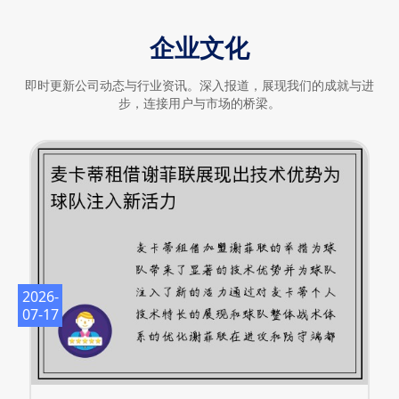
企业文化
即时更新公司动态与行业资讯。深入报道，展现我们的成就与进
步，连接用户与市场的桥梁。
2026-
07-17