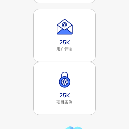
25
K
用户评论
25
K
项目案例