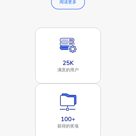
阅读更多
25
K
满意的用户
100
+
获得的奖项