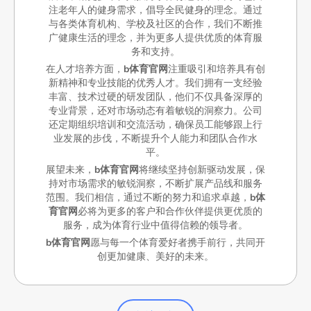
注老年人的健身需求，倡导全民健身的理念。通过
与各类体育机构、学校及社区的合作，我们不断推
广健康生活的理念，并为更多人提供优质的体育服
务和支持。
在人才培养方面，
b体育官网
注重吸引和培养具有创
新精神和专业技能的优秀人才。我们拥有一支经验
丰富、技术过硬的研发团队，他们不仅具备深厚的
专业背景，还对市场动态有着敏锐的洞察力。公司
还定期组织培训和交流活动，确保员工能够跟上行
业发展的步伐，不断提升个人能力和团队合作水
平。
展望未来，
b体育官网
将继续坚持创新驱动发展，保
持对市场需求的敏锐洞察，不断扩展产品线和服务
范围。我们相信，通过不断的努力和追求卓越，
b体
育官网
必将为更多的客户和合作伙伴提供更优质的
服务，成为体育行业中值得信赖的领导者。
b体育官网
愿与每一个体育爱好者携手前行，共同开
创更加健康、美好的未来。