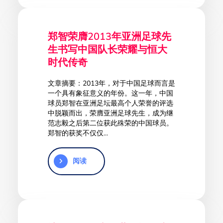
郑智荣膺2013年亚洲足球先
生书写中国队长荣耀与恒大
时代传奇
文章摘要：2013年，对于中国足球而言是
一个具有象征意义的年份。这一年，中国
球员郑智在亚洲足坛最高个人荣誉的评选
中脱颖而出，荣膺亚洲足球先生，成为继
范志毅之后第二位获此殊荣的中国球员。
郑智的获奖不仅仅...
阅读