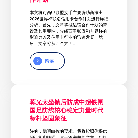
本文将对西甲联盟携手主要赞助商推出
2026世界杯联名信用卡合作计划进行详细
分析。首先，文章将概述该合作计划的背
景及其重要性，介绍西甲联盟和世界杯的
影响力以及信用卡行业的迅速发展。然
后，文章将从四个方面...
阅读
蒋光太坐镇后防成中超铁闸
国足防线核心稳定力量时代
标杆坚固象征
好的，我明白你的要求。我将按照你提供
的结构和格式，写一篇完整的文章，包括