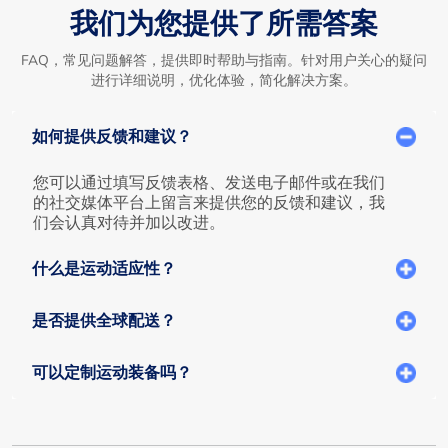
我们为您提供了所需答案
FAQ，常见问题解答，提供即时帮助与指南。针对用户关心的疑问
进行详细说明，优化体验，简化解决方案。
如何提供反馈和建议？
您可以通过填写反馈表格、发送电子邮件或在我们
的社交媒体平台上留言来提供您的反馈和建议，我
们会认真对待并加以改进。
什么是运动适应性？
是否提供全球配送？
可以定制运动装备吗？