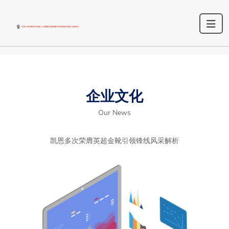
企业文化
Our News
凯恩多次荣膺英超金靴引领锋线风采解析