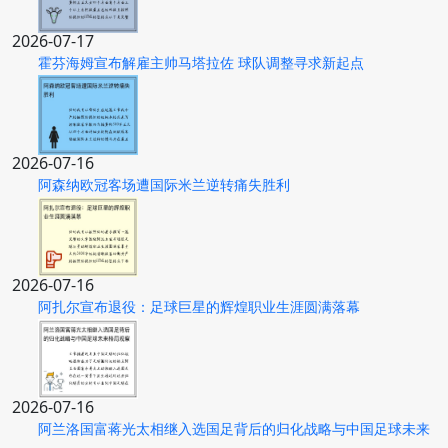
2026-07-17
霍芬海姆宣布解雇主帅马塔拉佐 球队调整寻求新起点
2026-07-16
阿森纳欧冠客场遭国际米兰逆转痛失胜利
2026-07-16
阿扎尔宣布退役：足球巨星的辉煌职业生涯圆满落幕
2026-07-16
阿兰洛国富蒋光太相继入选国足背后的归化战略与中国足球未来