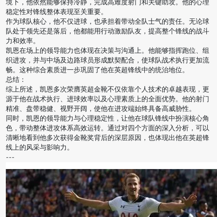
境下，他依然能够保持冷静，完成高难度射门和关键助攻。他的心理
稳定性对锋线整体表现至关重要。
作为球队核心，他不仅进球，也承担着带动全队士气的责任。无论球
队处于领先还是落后，他都能用行动激励队友，提高整个锋线的战斗
力和效率。
凯恩在场上的领导能力也体现在决策与沟通上。他能够指挥跑位、组
织进攻，并与中场及边路球员形成默契配合，使球队战术执行更加流
畅。这种综合素质进一步巩固了他在英超锋线中的统治地位。
总结：
综上所述，凯恩多次荣膺英超金靴不仅依靠个人技术的卓越表现，更
源于他在战术执行、进球效率以及心理素质上的全面优势。他的射门
精准、盘带稳健、视野开阔，使他在进攻端始终具备高威胁性。
同时，凯恩的领导能力与心理稳定性，让他在球队锋线中扮演核心角
色，带动整体进攻体系高效运转。通过对四个方面的深入分析，可以
清晰地看到他多次获得金靴奖背后的深层原因，也体现出他在英超锋
线上的风采与影响力。
---