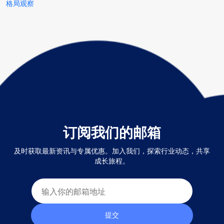
格局观察
订阅我们的邮箱
及时获取最新资讯与专属优惠。加入我们，探索行业动态，共享
成长旅程。
提交