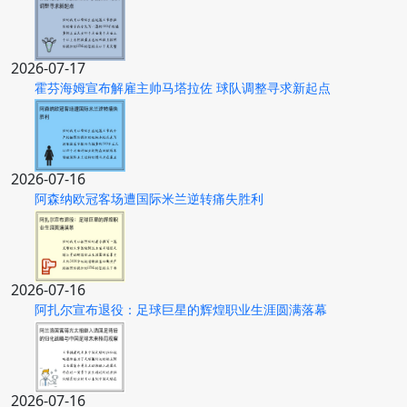
2026-07-17
霍芬海姆宣布解雇主帅马塔拉佐 球队调整寻求新起点
2026-07-16
阿森纳欧冠客场遭国际米兰逆转痛失胜利
2026-07-16
阿扎尔宣布退役：足球巨星的辉煌职业生涯圆满落幕
2026-07-16