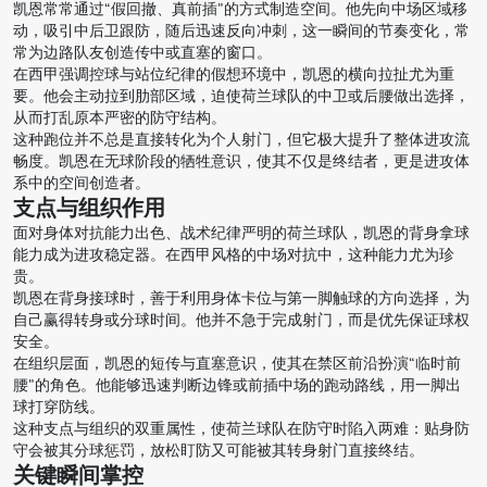
凯恩常常通过“假回撤、真前插”的方式制造空间。他先向中场区域移
动，吸引中后卫跟防，随后迅速反向冲刺，这一瞬间的节奏变化，常
常为边路队友创造传中或直塞的窗口。
在西甲强调控球与站位纪律的假想环境中，凯恩的横向拉扯尤为重
要。他会主动拉到肋部区域，迫使荷兰球队的中卫或后腰做出选择，
从而打乱原本严密的防守结构。
这种跑位并不总是直接转化为个人射门，但它极大提升了整体进攻流
畅度。凯恩在无球阶段的牺牲意识，使其不仅是终结者，更是进攻体
系中的空间创造者。
支点与组织作用
面对身体对抗能力出色、战术纪律严明的荷兰球队，凯恩的背身拿球
能力成为进攻稳定器。在西甲风格的中场对抗中，这种能力尤为珍
贵。
凯恩在背身接球时，善于利用身体卡位与第一脚触球的方向选择，为
自己赢得转身或分球时间。他并不急于完成射门，而是优先保证球权
安全。
在组织层面，凯恩的短传与直塞意识，使其在禁区前沿扮演“临时前
腰”的角色。他能够迅速判断边锋或前插中场的跑动路线，用一脚出
球打穿防线。
这种支点与组织的双重属性，使荷兰球队在防守时陷入两难：贴身防
守会被其分球惩罚，放松盯防又可能被其转身射门直接终结。
关键瞬间掌控