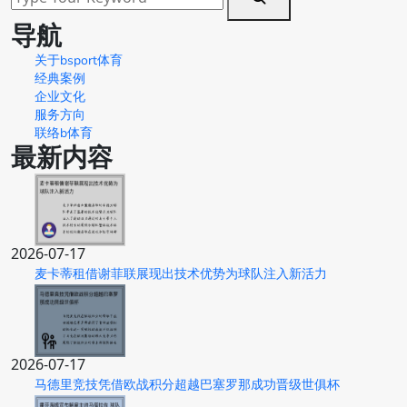
导航
关于bsport体育
经典案例
企业文化
服务方向
联络b体育
最新内容
2026-07-17
麦卡蒂租借谢菲联展现出技术优势为球队注入新活力
2026-07-17
马德里竞技凭借欧战积分超越巴塞罗那成功晋级世俱杯