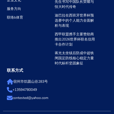
企业文化
先生书写中国队长荣耀与
恒大时代传奇
服务方向
迪巴拉在西班牙世界杯预
联络b体育
选赛中的个人能力全面解
析与表现
西甲联盟携手主要赞助商
推出2026世界杯联名信用
卡合作计划
蒋光太坐镇后防成中超铁
闸国足防线核心稳定力量
时代标杆坚固象征
联系方式
宿州市饥圆山谷283号
+13594780049
contested@yahoo.com