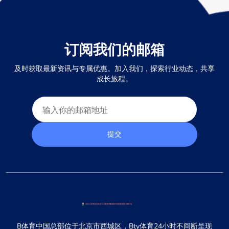
订阅我们的邮箱
及时获取最新资讯与专属优惠。加入我们，探索行业动态，共享
成长旅程。
提交
B体育中国总部位于北京市西城区，Bty体育24小时不间断呈现