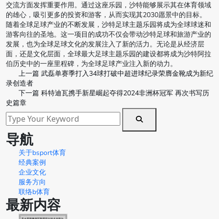
交流方面发挥重要作用。通过这座乐园，沙特能够展示其在体育领域
的雄心，吸引更多的投资和游客，从而实现其2030愿景中的目标。
随着全球足球产业的不断发展，沙特足球主题乐园将成为全球球迷和
游客向往的圣地。这一项目的成功不仅会带动沙特足球和旅游产业的
发展，也为全球足球文化的发展注入了新的活力。无论是从经济层
面，还是文化层面，全球最大足球主题乐园的建设都将成为沙特阿拉
伯历史中的一座里程碑，为全球足球产业注入新的动力。
上一篇
武磊单赛季打入34球打破中超进球纪录荣膺金靴成为新纪
录创造者
下一篇
科特迪瓦携手新星崛起夺得2024非洲杯冠军 再次书写历
史篇章
导航
关于bsport体育
经典案例
企业文化
服务方向
联络b体育
最新内容