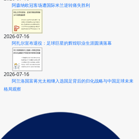
阿森纳欧冠客场遭国际米兰逆转痛失胜利
2026-07-16
阿扎尔宣布退役：足球巨星的辉煌职业生涯圆满落幕
2026-07-16
阿兰洛国富蒋光太相继入选国足背后的归化战略与中国足球未来
格局观察