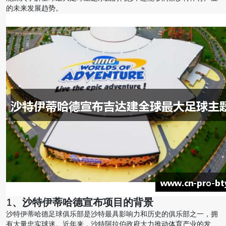
的未来发展趋势。
1、沙特伊蒂哈德宣布项目的背景
沙特伊蒂哈德足球俱乐部是沙特最具影响力和历史的俱乐部之一，拥
有大量忠实球迷。近年来，沙特阿拉伯政府大力推动体育产业的发