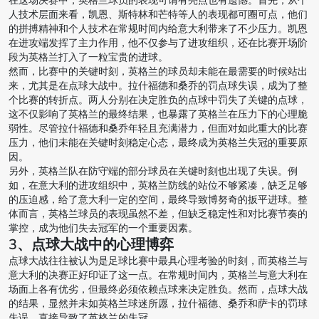
在这场决赛中，英格兰球员的表现可谓有亮点也有遗憾。首先，从个
人技术层面来看，凯恩、斯特林和芒特等人的表现都可圈可点，他们
的拼搏精神和个人技术在常规时间内给意大利带来了不少压力。凯恩
在进攻端发挥了主力作用，他不仅参与了进攻组织，还在比赛开场阶
段为英格兰打入了一粒宝贵的进球。
然而，比赛中的关键时刻，英格兰的球员却未能在最需要的时候站出
来，尤其是在点球大战中。拉什福德和桑乔的罚点球失误，成为了整
个比赛的转折点。两人分别在决定胜负的点球中罚失了关键的点球，
这不仅影响了英格兰的最终结果，也暴露了英格兰在压力下的心理脆
弱性。尽管拉什福德和桑乔年轻且充满潜力，但面对如此重大的比赛
压力，他们未能在关键时刻稳定心态，最终成为英格兰失冠的重要原
因。
另外，英格兰队在防守端的部分球员在关键时刻也出现了失误。例
如，在意大利的进攻组织中，英格兰防线的站位不够紧凑，缺乏足够
的压迫感，给了意大利一定的空间，最终导致博努奇的扳平进球。整
体而言，英格兰球员的表现虽然不差，但缺乏稳定性和对比赛节奏的
掌控，成为他们失去冠军的一个重要因素。
3、点球大战中的心理博弈
点球大战往往被认为是足球比赛中最具心理考验的时刻，而英格兰与
意大利的决赛正好印证了这一点。在常规时间内，英格兰与意大利在
场面上各有优劣，但最终必须依赖点球来决定胜负。然而，点球大战
的结果，显然并未如英格兰球迷所愿，拉什福德、桑乔和萨卡的罚球
失误，直接导致了英格兰的失冠。