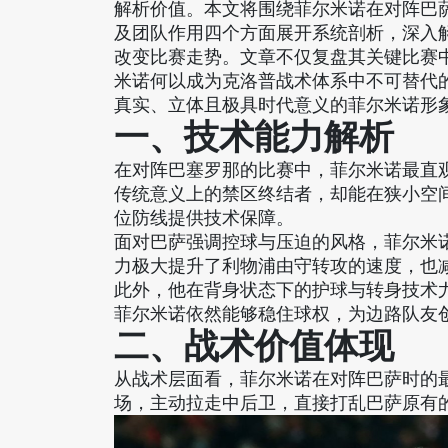
解析价值。本文将围绕菲尔米诺在对阵巴
及团队作用四个方面展开系统剖析，深入
改变比赛走势。文章不仅复盘其关键比赛
米诺何以成为克洛普战术体系中不可替代的
真实、立体且极具时代意义的菲尔米诺形
一、技术能力解析
在对阵巴塞罗那的比赛中，菲尔米诺最直
传统意义上的禁区终结者，却能在狭小空
位防线提供技术保障。
面对巴萨强调控球与压迫的风格，菲尔米
力极大提升了利物浦由守转攻的速度，也
此外，他在背身状态下的护球与转身技术
菲尔米诺依然能够稳住球权，为边路队友
二、战术价值体现
从战术层面看，菲尔米诺在对阵巴萨时的最
场，主动拉走中后卫，直接打乱巴萨原有