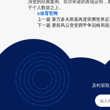
演变的经典案例。菲尔米诺的表现证明，
于个人数据之上。
b体育官网
上一篇
莱万多夫斯基再度荣膺世界足
下一篇
赛前风云突变西甲争冠格局迎
及时获取