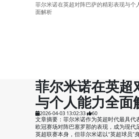
菲尔米诺在英超对阵巴萨的精彩表现与个
面解析
菲尔米诺在英超
与个人能力全面
2026-04-03 13:02:33
60
文章摘要：菲尔米诺作为英超时代最具代
欧冠赛场对阵巴塞罗那的表现，成为现代
英超联赛本身，但菲尔米诺以“英超球员”