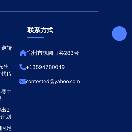
联系方式
兰逆转
宿州市饥圆山谷283号
先生
+13594780049
时代传
contested@yahoo.com
选赛中
现
出2
作计划
闸国足