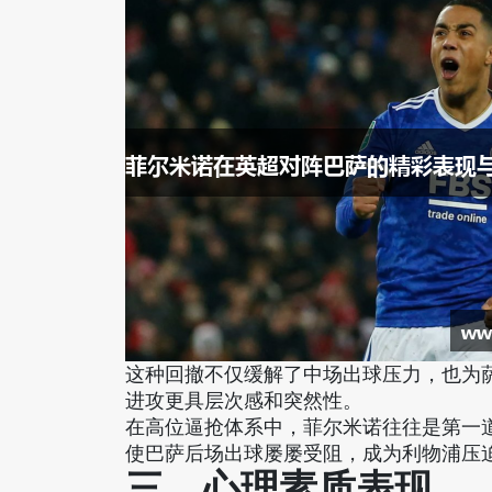
这种回撤不仅缓解了中场出球压力，也为
进攻更具层次感和突然性。
在高位逼抢体系中，菲尔米诺往往是第一
使巴萨后场出球屡屡受阻，成为利物浦压
三、心理素质表现