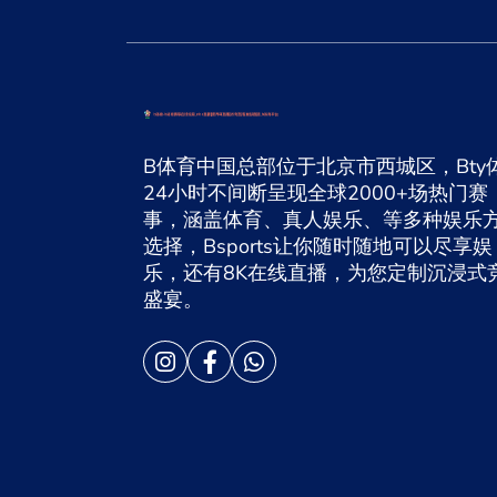
B体育中国总部位于北京市西城区，Bty
24小时不间断呈现全球2000+场热门赛
事，涵盖体育、真人娱乐、等多种娱乐
选择，Bsports让你随时随地可以尽享娱
乐，还有8K在线直播，为您定制沉浸式
盛宴。