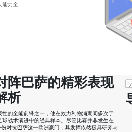
人能力全
对阵巴萨的精彩表现
解析
表性的全能前锋之一，他在效力利物浦期间多次于
足球战术演进中的经典样本。尽管比赛并非发生在
身份对抗巴萨这一欧洲豪门，其发挥依然极具研究与