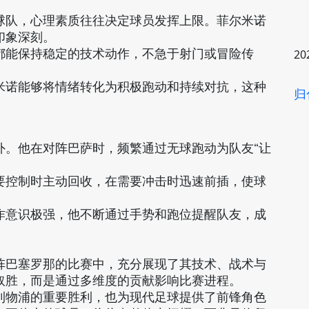
球队，心理素质往往决定球员发挥上限。菲尔米诺
印象深刻。
都能保持稳定的技术动作，不急于射门或冒险传
20
米诺能够将情绪转化为积极跑动和持续对抗，这种
归
。
外。他在对阵巴萨时，频繁通过无球跑动为队友“让
要控制时主动回收，在需要冲击时迅速前插，使球
作意识极强，他不断通过手势和跑位提醒队友，成
阵巴塞罗那的比赛中，充分展现了其技术、战术与
取胜，而是通过多维度的贡献影响比赛进程。
利物浦的重要胜利，也为现代足球提供了前锋角色