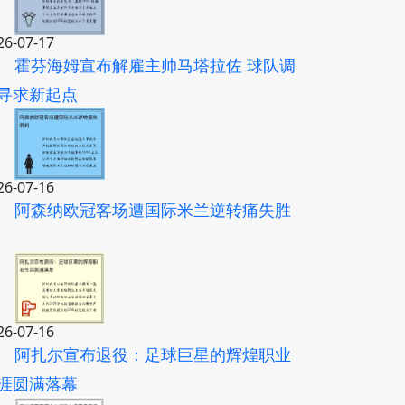
26-07-17
霍芬海姆宣布解雇主帅马塔拉佐 球队调
寻求新起点
26-07-16
阿森纳欧冠客场遭国际米兰逆转痛失胜
26-07-16
阿扎尔宣布退役：足球巨星的辉煌职业
涯圆满落幕