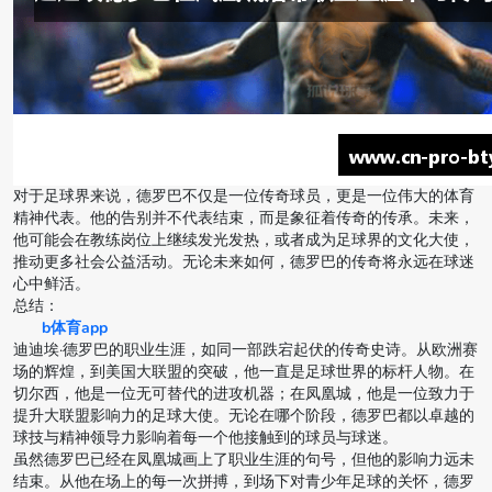
对于足球界来说，德罗巴不仅是一位传奇球员，更是一位伟大的体育
精神代表。他的告别并不代表结束，而是象征着传奇的传承。未来，
他可能会在教练岗位上继续发光发热，或者成为足球界的文化大使，
推动更多社会公益活动。无论未来如何，德罗巴的传奇将永远在球迷
心中鲜活。
总结：
b体育app
迪迪埃·德罗巴的职业生涯，如同一部跌宕起伏的传奇史诗。从欧洲赛
场的辉煌，到美国大联盟的突破，他一直是足球世界的标杆人物。在
切尔西，他是一位无可替代的进攻机器；在凤凰城，他是一位致力于
提升大联盟影响力的足球大使。无论在哪个阶段，德罗巴都以卓越的
球技与精神领导力影响着每一个他接触到的球员与球迷。
虽然德罗巴已经在凤凰城画上了职业生涯的句号，但他的影响力远未
结束。从他在场上的每一次拼搏，到场下对青少年足球的关怀，德罗