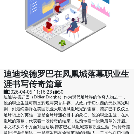
迪迪埃德罗巴在凤凰城落幕职业生
涯书写传奇篇章
2026-04-05 11:16:23
50
迪迪埃·德罗巴（Didier Drogba）作为现代足球界的传奇人物之一，
他的职业生涯可谓是辉煌与荣誉并存。从效力于切尔西的无数高光时
刻，到最终选择在美国职业大联盟凤凰城光辉谢幕，德罗巴不仅仅是
足球场上的英雄，更是全球球迷心目中的象征。他的职业生涯，在凤
凰城的落幕，代表着一段传奇的结束，也预示着一段新篇章的开启。
本文将从四个方面对迪迪埃·德罗巴在凤凰城落幕职业生涯书写传奇篇
章进行详细阐述：一是德罗巴在全球范围的影响力，二是他在切尔西