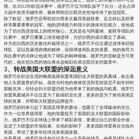
球员。特别是在切尔西的欧冠夺冠之路上，德罗巴的关键作用不可忽
视。在2012年欧冠决赛中，德罗巴不仅为球队扳平了比分，还在点球
大战中发挥关键作用，最终帮助切尔西历史性地夺得了欧冠冠军。
除了欧冠，德罗巴还帮助切尔西多次赢得英超联赛、足总杯以及联赛
杯等重要赛事的冠军。他的进球能力和强大的身体对抗能力，使他成
为了切尔西进攻线上的绝对核心。尤其是在与阿森纳、曼联等强队的
比赛中，德罗巴屡屡上演关键进球，为切尔西的成功奠定了基础。
作为切尔西的历史最佳外籍球员之一，德罗巴不仅仅通过进球来回报
球队，还以其顽强拼搏的精神，深得球迷和队友的喜爱。他的领导力
和比赛中的冷静让他成为了球队的精神领袖。德罗巴的贡献是无可替
代的，他在切尔西的地位将永远铭刻在俱乐部历史的篇章中。
3、转战美国大联盟的深远意义
德罗巴在职业生涯的晚期选择加盟美国职业大联盟的凤凰城，标志着
他人生新篇章的开始。虽然当时他的身体状况和竞技状态不如年轻时
那般充沛，但转会到大联盟仍然为他带来了新的挑战与机遇。德罗巴
加盟凤凰城并不仅仅是为了延续职业生涯，更多的是为了推动美国足
球的发展，并帮助大联盟的品牌提升。
德罗巴的到来引起了美国足球界的轰动，也吸引了全球媒体的关注。
作为一位世界级球星，他的加盟提升了美国职业大联盟的国际影响
力。德罗巴不仅在球场上带来了精彩表现，更通过自己的商业价值，
促进了大联盟的市场拓展。在他的影响下，更多国际球星将目光投向
美国，带动了更多年轻球员来美国发展。
在凤凰城，德罗巴并没有仅仅充当一个高薪的球员，他更是球队文化