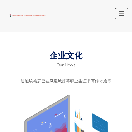
企业文化
Our News
迪迪埃德罗巴在凤凰城落幕职业生涯书写传奇篇章