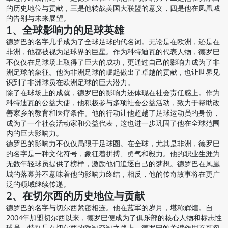
的历史地位与贡献，三是他转战美国大联盟的意义，四是他在凤凰城
的告别与未来展望。
1、全球影响力的足球英雄
德罗巴的名字几乎成为了全球足球的代名词。无论是在欧洲，还是在
非洲，他都被视为足球界的巨星。作为科特迪瓦的代表人物，德罗巴
不仅仅在足球场上取得了巨大的成功，更通过自己的影响力成为了非
洲足球的象征。他为非洲足球的崛起做出了卓越的贡献，也让世界见
识到了非洲球员在欧洲足球的巨大潜力。
除了在球场上的成就，德罗巴的影响力还体现在社会责任感上。作为
科特迪瓦的公益大使，他积极参与多项社会公益活动，致力于帮助改
善家乡的教育和医疗条件。他的行动让他超越了足球运动员的身份，
成为了一个社会活动家和公益代表，这也进一步巩固了他在全球范围
内的巨大影响力。
德罗巴的影响力不仅仅局限于足球圈。在全球，尤其是非洲，德罗巴
的名字是一种文化符号，象征着拼搏、勇气和毅力。他的职业生涯为
无数年轻球员提供了榜样，激励他们追逐自己的梦想。德罗巴在凤凰
城的落幕并不意味着他的影响力终结，相反，他的传奇故事将在更广
泛的领域继续传递。
2、在切尔西的历史地位与贡献
德罗巴的名字与切尔西紧密相连。他在蓝军的岁月，堪称辉煌。自
2004年加盟切尔西以来，德罗巴便成为了俱乐部的核心人物和标志性