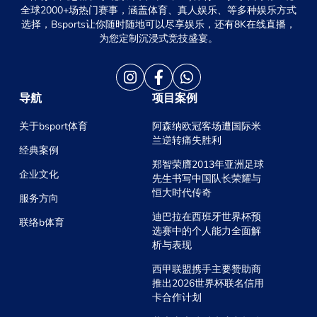
全球2000+场热门赛事，涵盖体育、真人娱乐、等多种娱乐方式
选择，Bsports让你随时随地可以尽享娱乐，还有8K在线直播，
为您定制沉浸式竞技盛宴。
导航
项目案例
关于bsport体育
阿森纳欧冠客场遭国际米
兰逆转痛失胜利
经典案例
郑智荣膺2013年亚洲足球
企业文化
先生书写中国队长荣耀与
恒大时代传奇
服务方向
迪巴拉在西班牙世界杯预
联络b体育
选赛中的个人能力全面解
析与表现
西甲联盟携手主要赞助商
推出2026世界杯联名信用
卡合作计划