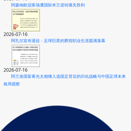
阿森纳欧冠客场遭国际米兰逆转痛失胜利
2026-07-16
阿扎尔宣布退役：足球巨星的辉煌职业生涯圆满落幕
2026-07-16
阿兰洛国富蒋光太相继入选国足背后的归化战略与中国足球未来
格局观察