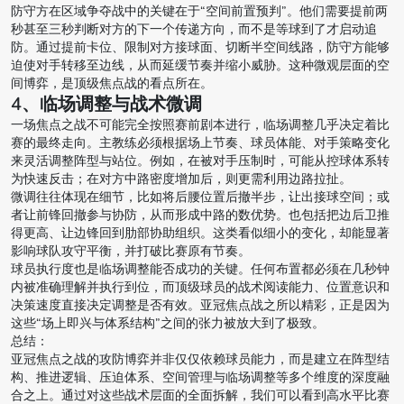
防守方在区域争夺战中的关键在于“空间前置预判”。他们需要提前两
秒甚至三秒判断对方的下一个传递方向，而不是等球到了才启动追
防。通过提前卡位、限制对方接球面、切断半空间线路，防守方能够
迫使对手转移至边线，从而延缓节奏并缩小威胁。这种微观层面的空
间博弈，是顶级焦点战的看点所在。
4、临场调整与战术微调
一场焦点之战不可能完全按照赛前剧本进行，临场调整几乎决定着比
赛的最终走向。主教练必须根据场上节奏、球员体能、对手策略变化
来灵活调整阵型与站位。例如，在被对手压制时，可能从控球体系转
为快速反击；在对方中路密度增加后，则更需利用边路拉扯。
微调往往体现在细节，比如将后腰位置后撤半步，让出接球空间；或
者让前锋回撤参与协防，从而形成中路的数优势。也包括把边后卫推
得更高、让边锋回到肋部协助组织。这类看似细小的变化，却能显著
影响球队攻守平衡，并打破比赛原有节奏。
球员执行度也是临场调整能否成功的关键。任何布置都必须在几秒钟
内被准确理解并执行到位，而顶级球员的战术阅读能力、位置意识和
决策速度直接决定调整是否有效。亚冠焦点战之所以精彩，正是因为
这些“场上即兴与体系结构”之间的张力被放大到了极致。
总结：
亚冠焦点之战的攻防博弈并非仅仅依赖球员能力，而是建立在阵型结
构、推进逻辑、压迫体系、空间管理与临场调整等多个维度的深度融
合之上。通过对这些战术层面的全面拆解，我们可以看到高水平比赛