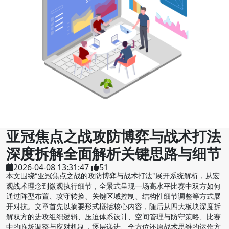
亚冠焦点之战攻防博弈与战术打法
深度拆解全面解析关键思路与细节
2026-04-08 13:31:47
51
本文围绕“亚冠焦点之战的攻防博弈与战术打法”展开系统解析，从宏
观战术理念到微观执行细节，全景式呈现一场高水平比赛中双方如何
通过阵型布置、攻守转换、关键区域控制、结构性细节调整等方式展
开对抗。文章首先以摘要形式概括核心内容，随后从四大板块深度拆
解双方的进攻组织逻辑、压迫体系设计、空间管理与防守策略、比赛
中的临场调整与应对机制，逐层递进、全方位还原战术思维的运作方