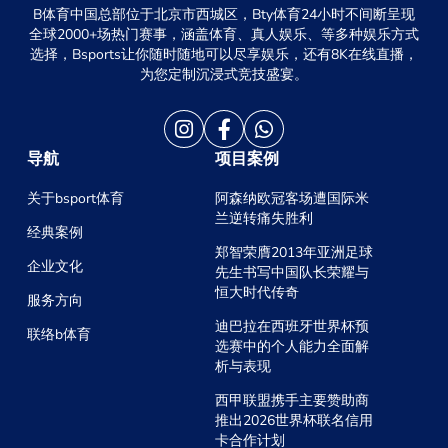
B体育中国总部位于北京市西城区，Bty体育24小时不间断呈现
全球2000+场热门赛事，涵盖体育、真人娱乐、等多种娱乐方式
选择，Bsports让你随时随地可以尽享娱乐，还有8K在线直播，
为您定制沉浸式竞技盛宴。
导航
项目案例
关于bsport体育
阿森纳欧冠客场遭国际米
兰逆转痛失胜利
经典案例
郑智荣膺2013年亚洲足球
企业文化
先生书写中国队长荣耀与
恒大时代传奇
服务方向
迪巴拉在西班牙世界杯预
联络b体育
选赛中的个人能力全面解
析与表现
西甲联盟携手主要赞助商
推出2026世界杯联名信用
卡合作计划