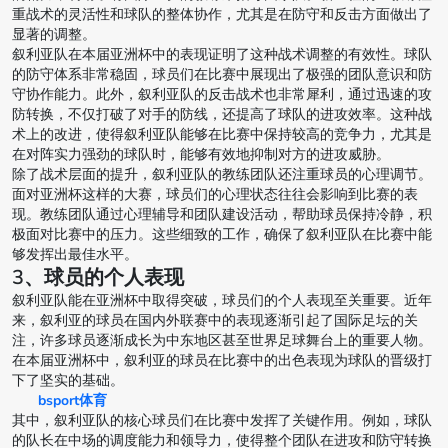
重战术的灵活性和球队的整体协作，尤其是在防守和反击方面做出了
显著的调整。
叙利亚队在本届亚洲杯中的表现证明了这种战术调整的有效性。球队
的防守体系非常稳固，球员们在比赛中展现出了极强的团队意识和防
守协作能力。此外，叙利亚队的反击战术也非常犀利，通过迅速的攻
防转换，不仅打破了对手的防线，还提高了球队的进攻效率。这种战
术上的改进，使得叙利亚队能够在比赛中保持较高的竞争力，尤其是
在对阵实力强劲的球队时，能够有效地抑制对方的进攻威胁。
除了战术层面的提升，叙利亚队的教练团队还注重球员的心理调节。
面对亚洲杯这样的大赛，球员们的心理状态往往会影响到比赛的表
现。教练团队通过心理辅导和团队建设活动，帮助球员保持冷静，积
极面对比赛中的压力。这些细致的工作，确保了叙利亚队在比赛中能
够发挥出最佳水平。
3、球员的个人表现
叙利亚队能在亚洲杯中取得突破，球员们的个人表现至关重要。近年
来，叙利亚的球员在国内外联赛中的表现逐渐引起了国际足坛的关
注，许多球员逐渐成长为中东地区甚至世界足球舞台上的重要人物。
在本届亚洲杯中，叙利亚的球员在比赛中的出色表现为球队的晋级打
下了坚实的基础。
bsport体育
其中，叙利亚队的核心球员们在比赛中发挥了关键作用。例如，球队
的队长在中场的调度能力和领导力，使得整个团队在进攻和防守转换