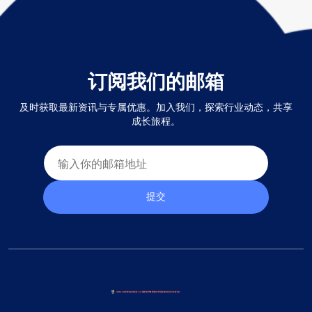
订阅我们的邮箱
及时获取最新资讯与专属优惠。加入我们，探索行业动态，共享
成长旅程。
提交