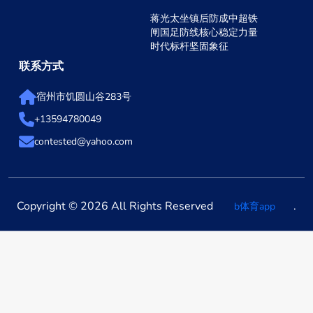
蒋光太坐镇后防成中超铁
闸国足防线核心稳定力量
时代标杆坚固象征
联系方式
宿州市饥圆山谷283号
+13594780049
contested@yahoo.com
Copyright © 2026 All Rights Reserved
.
b体育app