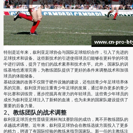
特别是近年来，叙利亚足球协会与国际足球组织合作，引入了先进的
足球技术和设备。这些新技术的引进使得球员们能够在更科学的环境
中进行训练，提升了他们的战术素养和技术水平。此外，国家队的训
练基地也逐渐完善，为教练团队提供了更好的条件来调整战术和加强
球员的体能储备。
基础设施的改善不仅限于硬件设施的建设，还包括青少年足球培养体
系的完善。叙利亚开始注重青少年足球的发展，通过举办更多的青少
年比赛和训练营，逐步挖掘具有潜力的年轻球员。这些青少年球员的
成长为叙利亚足球注入了新鲜的血液，也为未来的国家队建设提供了
重要的后备力量。
2、教练团队的战术调整
叙利亚足球历史性晋级亚洲杯淘汰赛阶段的成功，离不开教练团队的
卓越战术调整。近年来，叙利亚足球协会在教练选拔方面投入了更多
的精力，聘请了有国际经验的教练来指导国家队。新一任的主教练注