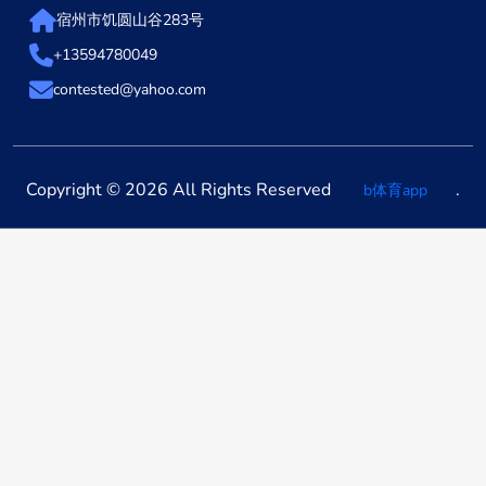
宿州市饥圆山谷283号
+13594780049
contested@yahoo.com
Copyright © 2026 All Rights Reserved
.
b体育app