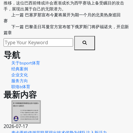
推移，这位巴西前锋或许会逐渐成长为西甲赛场上备受瞩目的攻击
手，展现出属于自己的无限潜力。
上一篇
巴塞罗那宣布今夏将展开为期一个月的北美热身巡回
赛
下一篇
巴黎圣日耳曼官方宣布签下俄罗斯门将萨福诺夫，开启新
篇章
导航
关于bsport体育
经典案例
企业文化
服务方向
联络b体育
最新内容
2026-07-17
麦卡蒂租借谢菲联展现出技术优势为球队注入新活力