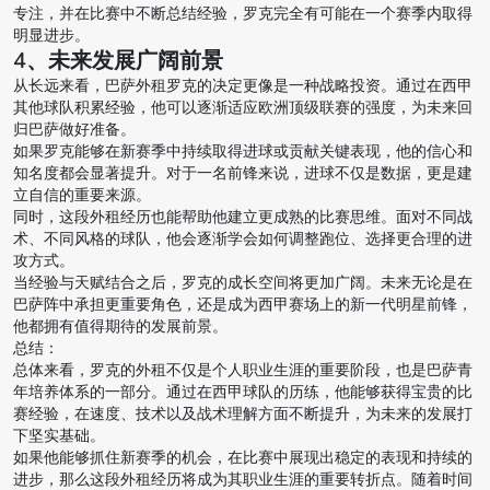
专注，并在比赛中不断总结经验，罗克完全有可能在一个赛季内取得
明显进步。
4、未来发展广阔前景
从长远来看，巴萨外租罗克的决定更像是一种战略投资。通过在西甲
其他球队积累经验，他可以逐渐适应欧洲顶级联赛的强度，为未来回
归巴萨做好准备。
如果罗克能够在新赛季中持续取得进球或贡献关键表现，他的信心和
知名度都会显著提升。对于一名前锋来说，进球不仅是数据，更是建
立自信的重要来源。
同时，这段外租经历也能帮助他建立更成熟的比赛思维。面对不同战
术、不同风格的球队，他会逐渐学会如何调整跑位、选择更合理的进
攻方式。
当经验与天赋结合之后，罗克的成长空间将更加广阔。未来无论是在
巴萨阵中承担更重要角色，还是成为西甲赛场上的新一代明星前锋，
他都拥有值得期待的发展前景。
总结：
总体来看，罗克的外租不仅是个人职业生涯的重要阶段，也是巴萨青
年培养体系的一部分。通过在西甲球队的历练，他能够获得宝贵的比
赛经验，在速度、技术以及战术理解方面不断提升，为未来的发展打
下坚实基础。
如果他能够抓住新赛季的机会，在比赛中展现出稳定的表现和持续的
进步，那么这段外租经历将成为其职业生涯的重要转折点。随着时间