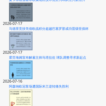
2026-07-17
马德里竞技凭借欧战积分超越巴塞罗那成功晋级世俱杯
2026-07-17
霍芬海姆宣布解雇主帅马塔拉佐 球队调整寻求新起点
2026-07-16
阿森纳欧冠客场遭国际米兰逆转痛失胜利