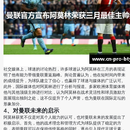
社交媒体上，球迷的讨论热烈，许多球迷认为阿莫林在三月的表现证
明了他有能力带领曼联重返巅峰。舆论普遍认为，他在短时间内带来
的成绩提升，为球队建立了信心，也赢得了球迷与媒体的广泛认可。
此外，国际媒体也对阿莫林进行了分析与报道。多家欧洲体育媒体将
他与其他顶级主帅进行对比，认为阿莫林在战术灵活性和球员激励方
面展现出独到之处，这不仅提升了个人声誉，也为曼联在国际足坛的
形象加分。
4、对曼联未来的启示
阿莫林获奖不仅是对其个人能力的认可，也对曼联未来的发展提出了
积极启示。首先，他的战术理念和管理方式为球队提供了稳定的方
向，表明曼联可以在保持传统风格的同时，逐步引入现代足球元素，