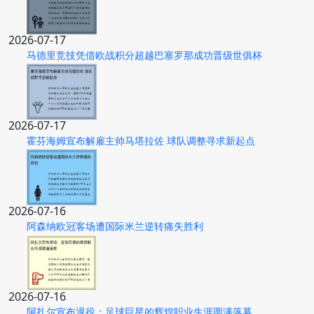
2026-07-17
马德里竞技凭借欧战积分超越巴塞罗那成功晋级世俱杯
2026-07-17
霍芬海姆宣布解雇主帅马塔拉佐 球队调整寻求新起点
2026-07-16
阿森纳欧冠客场遭国际米兰逆转痛失胜利
2026-07-16
阿扎尔宣布退役：足球巨星的辉煌职业生涯圆满落幕