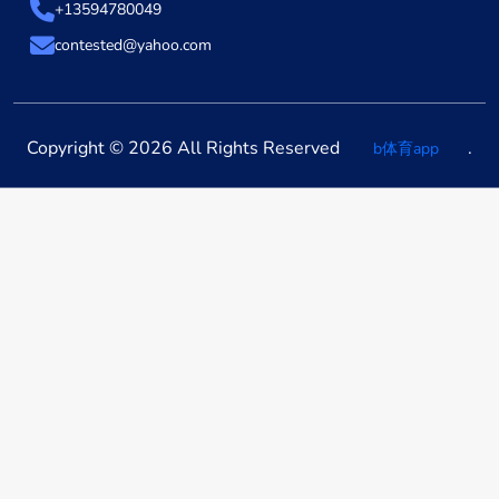
+13594780049
contested@yahoo.com
Copyright © 2026 All Rights Reserved
.
b体育app