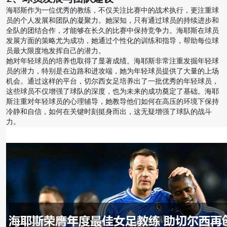
海耶斯作为一位优秀的教练，不仅关注比赛中的战术执行，更注重球
员的个人发展和团队的凝聚力。她深知，只有通过球员的持续进步和
全队的团结合作，才能够在长久的比赛中保持竞争力。海耶斯在球员
发展方面的策略尤为成功，她通过个性化的训练和指导，帮助每位球
员最大限度地发挥自己的潜力。
她对年轻球员的培养也取得了显著成绩。海耶斯非常注重发掘年轻球
员的潜力，特别是在边路和进攻端，她为年轻球员提供了大量的上场
机会。通过这样的平台，切尔西女足培养出了一批优秀的年轻球员，
这些球员不仅增强了球队的深度，也为未来的成功奠定了基础。海耶
斯注重对年轻球员的心理辅导，她教导他们如何在高压的环境下保持
冷静和自信，如何在关键时刻挺身而出，这无疑增强了球队的战斗
力。