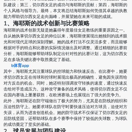
队建设；第三，切尔西女足的成功与海耶斯的贡献；第四，海耶斯的
个人风格与领导力。最终，本文将总结海耶斯如何凭借其卓越的执教
能力帮助切尔西女足走向巅峰，并展望她在未来可能的成就。
1、海耶斯的战术创新与比赛策略
海耶斯的战术创新无疑是她赢得年度最佳女足教练的重要原因之一。
自从她执掌切尔西女足的帅位以来，海耶斯便展现出她独到的战术眼
光和对现代足球的深刻理解。她的战术打法不仅灵活多变，而且能够
根据对手的特点和比赛的实际情况做出及时调整。通过精细的比赛前
分析，海耶斯能够帮助球队制定出针对性的比赛计划，这为切尔西女
足在多场关键比赛中取胜奠定了基础。
b体育app
其中，海耶斯尤其注重球队的控球能力和快速反击。在比赛中，她要
求切尔西女足在传球和控球时展现出极高的精确性，避免因失误而给
对方反击的机会。同时，她还特别强调攻守转换的速度，通过快速反
击给对手造成压力。这种攻守兼备的战术风格，使得切尔西女足不仅
在国内赛场上屡屡获胜，在欧洲赛场上也展现出了强大的竞争力。
此外，海耶斯还在防守端做出了极大的努力，尤其是在防线的组织和
压迫性防守上。她要求球队在防守时要快速压迫对方球员，迫使对方
失误，从而为进攻创造机会。她的防守战术不仅保证了切尔西女足的
后防线坚固，还帮助球队在多个赛季中保持了较低的失球数，为球队
的成功奠定了坚实的基础。
2、球员发展与团队建设