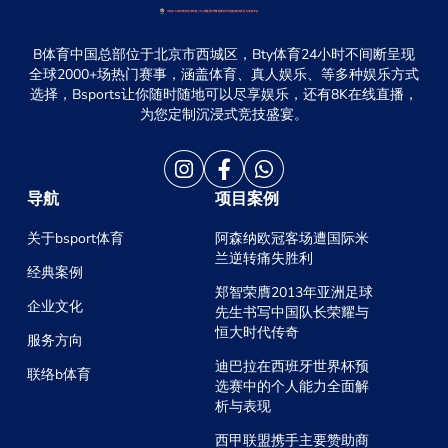
B体育中国总部位于北京市西城区，Bty体育24小时不间断呈现
全球2000+场热门赛事，涵盖体育、真人娱乐、等多种娱乐方式
选择，Bsports让你随时随地可以尽享娱乐，还有8K在线直播，
为您定制沉浸式竞技盛宴。
导航
项目案例
关于bsport体育
阿森纳欧冠客场遭国际米
兰逆转痛失胜利
经典案例
郑智荣膺2013年亚洲足球
企业文化
先生书写中国队长荣耀与
恒大时代传奇
服务方向
迪巴拉在西班牙世界杯预
联络b体育
选赛中的个人能力全面解
析与表现
西甲联盟携手主要赞助商