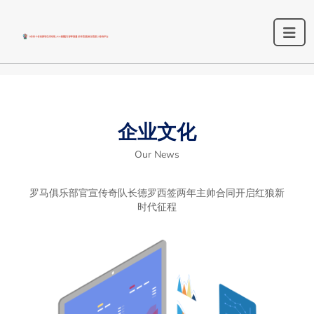
企业文化
Our News
罗马俱乐部官宣传奇队长德罗西签两年主帅合同开启红狼新
时代征程