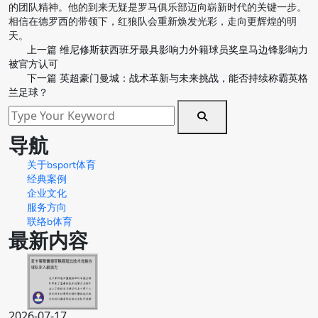
的团队精神。他的到来无疑是罗马俱乐部迈向崭新时代的关键一步。
相信在德罗西的带领下，红狼队会重新焕发光彩，走向更辉煌的明
天。
上一篇
维尼修斯获西班牙最具影响力外籍球员奖皇马边锋影响力
被官方认可
下一篇
英超豪门曼城：战术革新与未来挑战，能否持续称霸英格
兰足球？
导航
关于bsport体育
经典案例
企业文化
服务方向
联络b体育
最新内容
2026-07-17