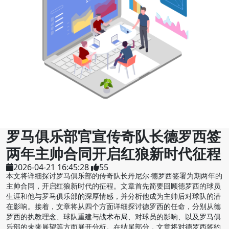
罗马俱乐部官宣传奇队长德罗西签
两年主帅合同开启红狼新时代征程
2026-04-21 16:45:28
55
本文将详细探讨罗马俱乐部的传奇队长丹尼尔·德罗西签署为期两年的
主帅合同，开启红狼新时代的征程。文章首先简要回顾德罗西的球员
生涯和他与罗马俱乐部的深厚情感，并分析他成为主帅后对球队的潜
在影响。接着，文章将从四个方面详细探讨德罗西的任命，分别从德
罗西的执教理念、球队重建与战术布局、对球员的影响、以及罗马俱
乐部的未来展望等方面展开分析。在结尾部分，文章将对德罗西签约