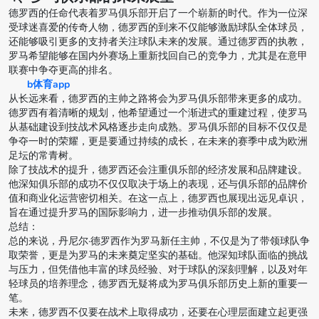
德罗西的任命代表着罗马俱乐部开启了一个崭新的时代。作为一位深
受球迷喜爱的传奇人物，德罗西的到来不仅能够激励球队全体球员，
还能够吸引更多的支持者关注球队未来的发展。通过德罗西的执教，
罗马希望能够在国内外赛场上重新找回自己的竞争力，尤其是在意甲
联赛中争夺更高的排名。
b体育app
从长远来看，德罗西的主帅之路将会为罗马俱乐部带来更多的成功。
德罗西有着清晰的规划，他希望通过一个渐进式的重建过程，使罗马
从基础建设到技战术风格逐步走向成熟。罗马俱乐部的目标不仅仅是
争夺一时的荣耀，更是要通过持续的成长，在未来的赛季中成为欧洲
足坛的常青树。
除了技战术的提升，德罗西还会注重俱乐部的经济发展和品牌建设。
他深知俱乐部的成功不仅仅取决于场上的表现，还与俱乐部的品牌价
值和商业化运营密切相关。在这一点上，德罗西也展现出远见卓识，
旨在通过提升罗马的国际影响力，进一步推动俱乐部的发展。
总结：
总的来说，丹尼尔·德罗西作为罗马新任主帅，不仅是为了带领球队争
取荣誉，更是为罗马的未来奠定坚实的基础。他深知球队面临的挑战
与压力，但凭借他丰富的球员经验、对于球队的深刻理解，以及对年
轻球员的培养理念，德罗西无疑将成为罗马俱乐部历史上新的重要一
笔。
未来，德罗西不仅要在战术上取得成功，还要在心理层面建立起更强