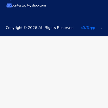
contested@yahoo.com
Copyright © 2026 All Rights Reserved
.
b体育app