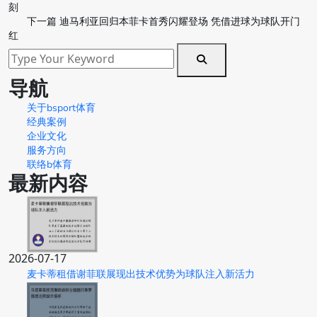
刻
下一篇
迪马利亚回归本菲卡首秀闪耀登场 凭借进球为球队开门
红
导航
关于bsport体育
经典案例
企业文化
服务方向
联络b体育
最新内容
2026-07-17
麦卡蒂租借谢菲联展现出技术优势为球队注入新活力