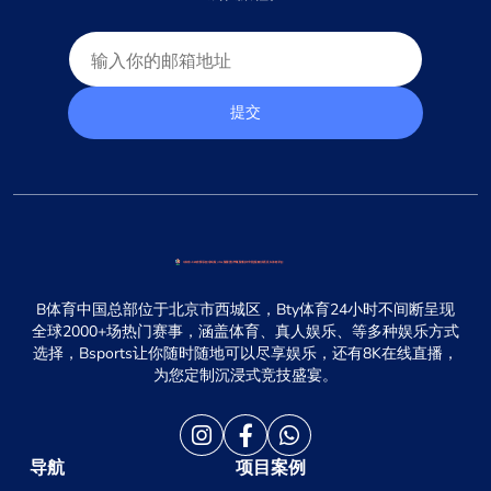
提交
B体育中国总部位于北京市西城区，Bty体育24小时不间断呈现
全球2000+场热门赛事，涵盖体育、真人娱乐、等多种娱乐方式
选择，Bsports让你随时随地可以尽享娱乐，还有8K在线直播，
为您定制沉浸式竞技盛宴。
导航
项目案例