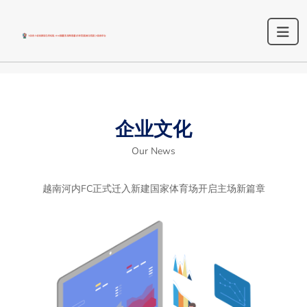
企业文化
Our News
越南河内FC正式迁入新建国家体育场开启主场新篇章