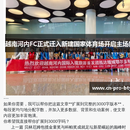
---
如果你需要，我可以帮你把这篇文章**扩展到完整的3000字版本**，
每段更均匀地分配字数，并加入更多数据、背景和生动案例，使文章
内容更加丰富饱满。
你希望我直接帮你扩展到3000字吗？
上一篇
贝林厄姆包揽金童奖与科帕奖成就足坛新星崛起的巅峰时