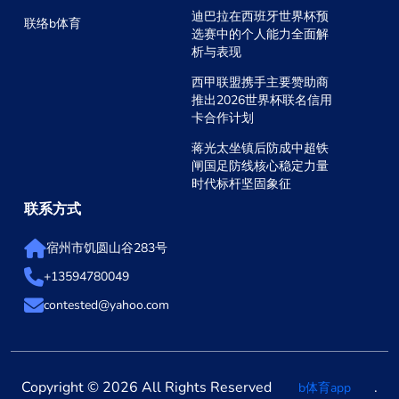
迪巴拉在西班牙世界杯预
联络b体育
选赛中的个人能力全面解
析与表现
西甲联盟携手主要赞助商
推出2026世界杯联名信用
卡合作计划
蒋光太坐镇后防成中超铁
闸国足防线核心稳定力量
时代标杆坚固象征
联系方式
宿州市饥圆山谷283号
+13594780049
contested@yahoo.com
Copyright © 2026 All Rights Reserved
.
b体育app