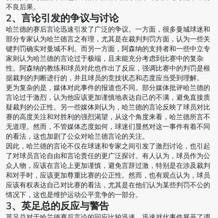
不良后果。
2、言论引发的争议与讨论
哈兰德的赛后言论迅速引发了广泛的争议。一方面，很多曼城球迷和
部分专家认为哈兰德言之有理，尤其是在裁判判罚方面，认为一些关
键判罚确实对曼城不利。而另一方面，阿森纳的支持者和一些中立专
家则认为哈兰德的言论过于极端，且未能充分考虑到比赛中的复杂
性。阿森纳的教练和球员对此也作出了反应，强调比赛中的判罚是根
据裁判的判断进行的，并且球员的竞技状态和态度应当受到理解。
更为复杂的是，媒体对此事件的报道也不同。部分媒体批评哈兰德的
言论过于激烈，认为他应该更加谨慎地表达自己的不满，避免直接质
疑裁判的公正性。另一些媒体则认为，哈兰德的言论反映了球员对比
赛的高度关注和对胜利的强烈渴望，从这个角度来看，哈兰德所言不
无道理。然而，不管媒体态度如何，球迷们显然对这一事件有着不同
的看法，这也加剧了公众对哈兰德言论的关注。
因此，哈兰德的言论不仅在球迷和专家之间引发了激烈讨论，也引起
了对球员言论自由和言论责任的更广泛探讨。有人认为，球员作为公
众人物，应该在言论上更加谨慎，避免言辞过激，特别是在涉及裁判
和对手时，应该更加尊重比赛的公正性。然而，也有观点认为，球员
应该有权表达自己对比赛的看法，尤其是在他们认为某些判罚不公的
情况下，这也是维护运动公平竞争的一部分。
3、英足总的反应与警告
英足总对于哈兰德赛后言论的回应比较迅速，迅速就此事件展开了调