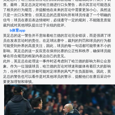
查。最终，英足总决定对哈兰德进行口头警告，表示其言论可能违反
了相关的行为规范，并提醒他在未来的言论中需要更加小心。虽然这
只是一次口头警告，但英足总的态度却向所有球员传递了一个明确的
信号：球员在赛后表达情绪时，必须遵守一定的规则，不能随意质疑
裁判或对其他球队提出过于尖锐的批评。
b体育app
英足总的这一警告并不意味着哈兰德的言论完全错误，而是强调了球
员在发表言论时的责任。在足球比赛中，裁判的判罚和球员的行为都
可能受到外界的高度关注，因此，球员的每一句话都可能带来不小的
影响。英足总的这一反应意在保持比赛的公正性和秩序，确保球员能
够在符合规范的框架内表达自己的意见。
此外，英足总在处理这一事件时还考虑到了哈兰德的影响力和公众形
象。作为一位顶级球员，哈兰德的言论对球迷和媒体有着巨大的影响
力，任何不当的言辞都可能对足球界的风气产生负面影响。因此，英
足总的警告也可以看作是对其他球员的警示，提醒他们在赛后采访中
要更加理智和审慎。