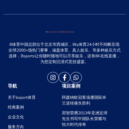
B体育中国总部位于北京市西城区，Bty体育24小时不间断呈现
全球2000+场热门赛事，涵盖体育、真人娱乐、等多种娱乐方式
选择，Bsports让你随时随地可以尽享娱乐，还有8K在线直播，
为您定制沉浸式竞技盛宴。
导航
项目案例
关于bsport体育
阿森纳欧冠客场遭国际米
兰逆转痛失胜利
经典案例
郑智荣膺2013年亚洲足球
企业文化
先生书写中国队长荣耀与
恒大时代传奇
服务方向