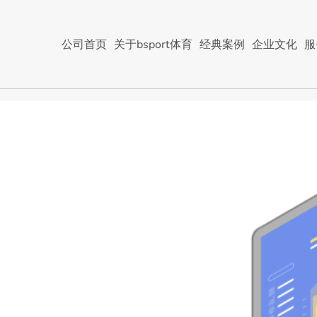
公司首页
关于bsport体育
经典案例
企业文化
服