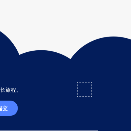
成长旅程。
提交