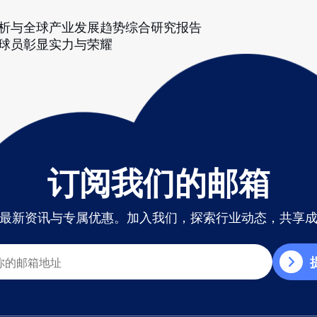
析与全球产业发展趋势综合研究报告
球员彰显实力与荣耀
订阅我们的邮箱
最新资讯与专属优惠。加入我们，探索行业动态，共享