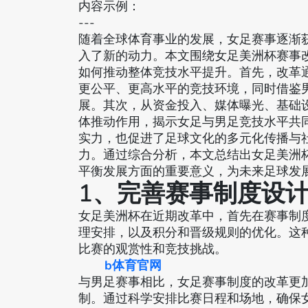
内容示例：
---
随着全球体育事业的发展，女足赛事逐渐
入了新的动力。本文围绕女足美洲杯赛事
如何推动整体竞技水平提升。首先，改革
更公平、更高水平的竞技环境，同时借鉴
展。其次，从资金投入、媒体曝光、基础
体推动作用，揭示女足与男足竞技水平共
实力，也促进了足球文化的多元化传播与
力。通过综合分析，本文总结出女足美洲
平衡发展方面的重要意义，为未来足球发
1、完善赛事制度设
女足美洲杯在近期改革中，首先在赛事制
理安排，以及积分和晋级规则的优化。这
比赛的观赏性和竞技挑战。
b体育官网
与男足赛事相比，女足赛事制度的改革更
制。通过科学安排比赛日程和场地，确保