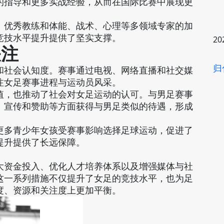
的指导和更多实战经验，从而在国际比赛中展现更
。优秀教练和体能、战术、心理等多领域专家的加
竞技水平提升提供了坚实支撑。
20
关注
归
和社会认知度。赛事通过电视、网络直播和社交媒
注女足赛事进程与运动员风采。
值，也推动了社会对女足运动的认可。与男足赛事
、宣传和赞助等方面获得与男足类似的待遇，形成
更多青少年女孩受赛事影响选择足球运动，促进了
提升提供了长远保障。
大资金投入、优化人才培养体系以及增强媒体与社
这一系列措施不仅提升了女足的竞技水平，也为足
度、资源和关注度上更加平衡。