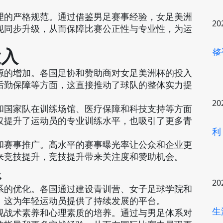
理的严格规范。通过借鉴男足赛事经验，女足美洲
20
现同步升级，从而保障比赛公正性与专业性，为运
投入
整
源的增加。各国足协和赞助商对女足美洲杯的投入
后勤保障等方面，这直接推动了球队的整体实力提
20
和国家队在训练场馆、医疗保障和科技支持等方面
仅提升了运动员的专业训练水平，也吸引了更多青
利
和赛事推广。高水平的赛事曝光率让公众和企业更
来竞技提升，竞技提升带来关注度和赞助机会。
系
20
系的优化。各国通过建设青训营、女子足球学院和
。这为年轻运动员提供了持续发展的平台。
生
视战术素养和心理素质的培养。通过与男足体系对