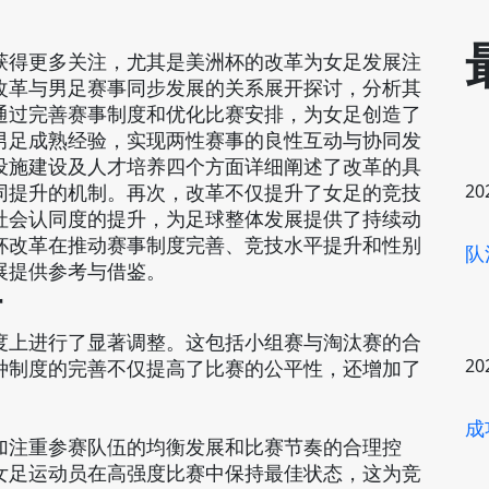
获得更多关注，尤其是美洲杯的改革为女足发展注
改革与男足赛事同步发展的关系展开探讨，分析其
通过完善赛事制度和优化比赛安排，为女足创造了
男足成熟经验，实现两性赛事的良性互动与协同发
设施建设及人才培养四个方面详细阐述了改革的具
20
同提升的机制。再次，改革不仅提升了女足的竞技
社会认同度的提升，为足球整体发展提供了持续动
杯改革在推动赛事制度完善、竞技水平提升和性别
队
展提供参考与借鉴。
计
度上进行了显著调整。这包括小组赛与淘汰赛的合
20
种制度的完善不仅提高了比赛的公平性，还增加了
成
加注重参赛队伍的均衡发展和比赛节奏的合理控
女足运动员在高强度比赛中保持最佳状态，这为竞