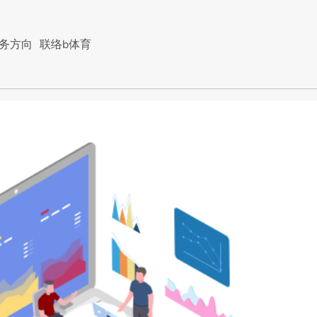
务方向
联络b体育