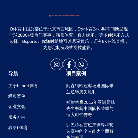
B体育中国总部位于北京市西城区，Bty体育24小时不间断呈现
全球2000+场热门赛事，涵盖体育、真人娱乐、等多种娱乐方式
选择，Bsports让你随时随地可以尽享娱乐，还有8K在线直播，
为您定制沉浸式竞技盛宴。
导航
项目案例
关于bsport体育
阿森纳欧冠客场遭国际米
兰逆转痛失胜利
经典案例
郑智荣膺2013年亚洲足球
企业文化
先生书写中国队长荣耀与
恒大时代传奇
服务方向
迪巴拉在西班牙世界杯预
联络b体育
选赛中的个人能力全面解
析与表现