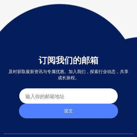
订阅我们的邮箱
及时获取最新资讯与专属优惠。加入我们，探索行业动态，共享
成长旅程。
提交