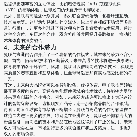
迷提供更加丰富的互动体验，比如增强现实（AR）或虚拟现实
（VR）的赛场体验，让球迷们仿佛置身于比赛现场。
此外，曼联与高通还计划开展一系列联合营销活动，包括球迷互动、
技术展示等。这些活动将通过社交媒体、线上平台和线下场馆等多渠
道进行推广，让更多的球迷了解这项合作及其背后的技术应用。通过
这种全方位、多层次的合作，双方将能够共同提升品牌价值，推动技
术和体育的深度融合。
4、未来的合作潜力
曼联与高通的合作开启了一个崭新的合作模式，其未来的潜力不容小
觑。首先，随着5G技术的不断普及，未来高通的技术将进一步渗透到
体育赛事的各个环节中。比如，曼联可以借助高通的5G技术，实现更
高质量的赛事直播和互动体验，让全球球迷更加真实地感受比赛的每
一刻。
其次，未来两大品牌还可以在智能设备、虚拟体育、电子竞技等领域
展开更深度的合作。高通在智能硬件领域的技术优势，将能够为曼联
带来更多创新的合作机会。例如，未来双方或许可以推出专为球迷设
计的智能穿戴设备、虚拟现实产品等，进一步拓宽品牌的合作领域。
再者，随着全球体育市场的不断增长，曼联与高通的合作将有望在全
球范围内进行更多的扩展。特别是在亚洲市场，曼联已经拥有庞大的
粉丝基础，而高通的技术和产品在该地区也得到了广泛的应用。未来
双方可能会在这一市场进行更多的联合推广和业务拓展，进一步提升
双方的市场份额。