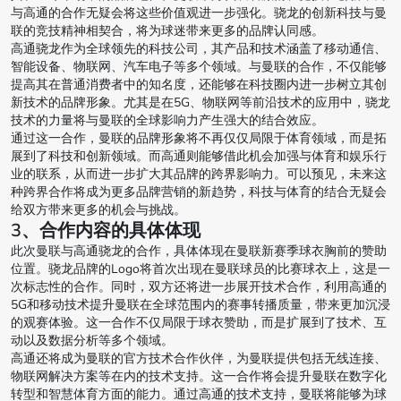
与高通的合作无疑会将这些价值观进一步强化。骁龙的创新科技与曼
联的竞技精神相契合，将为球迷带来更多的品牌认同感。
高通骁龙作为全球领先的科技公司，其产品和技术涵盖了移动通信、
智能设备、物联网、汽车电子等多个领域。与曼联的合作，不仅能够
提高其在普通消费者中的知名度，还能够在科技圈内进一步树立其创
新技术的品牌形象。尤其是在5G、物联网等前沿技术的应用中，骁龙
技术的力量将与曼联的全球影响力产生强大的结合效应。
通过这一合作，曼联的品牌形象将不再仅仅局限于体育领域，而是拓
展到了科技和创新领域。而高通则能够借此机会加强与体育和娱乐行
业的联系，从而进一步扩大其品牌的跨界影响力。可以预见，未来这
种跨界合作将成为更多品牌营销的新趋势，科技与体育的结合无疑会
给双方带来更多的机会与挑战。
3、合作内容的具体体现
此次曼联与高通骁龙的合作，具体体现在曼联新赛季球衣胸前的赞助
位置。骁龙品牌的Logo将首次出现在曼联球员的比赛球衣上，这是一
次标志性的合作。同时，双方还将进一步展开技术合作，利用高通的
5G和移动技术提升曼联在全球范围内的赛事转播质量，带来更加沉浸
的观赛体验。这一合作不仅局限于球衣赞助，而是扩展到了技术、互
动以及数据分析等多个领域。
高通还将成为曼联的官方技术合作伙伴，为曼联提供包括无线连接、
物联网解决方案等在内的技术支持。这一合作将会提升曼联在数字化
转型和智慧体育方面的能力。通过高通的技术支持，曼联将能够为球