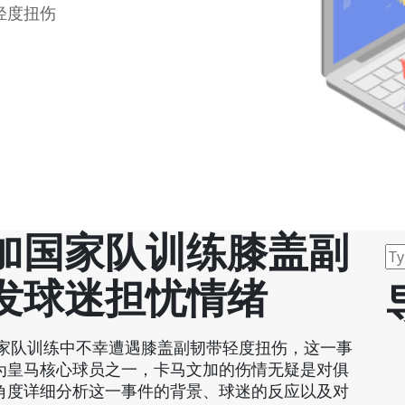
轻度扭伤
加国家队训练膝盖副
发球迷担忧情绪
国家队训练中不幸遭遇膝盖副韧带轻度扭伤，这一事
为皇马核心球员之一，卡马文加的伤情无疑是对俱
角度详细分析这一事件的背景、球迷的反应以及对