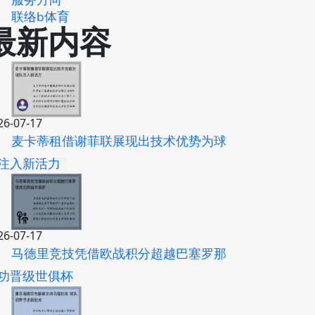
服务方向
联络b体育
最新内容
26-07-17
麦卡蒂租借谢菲联展现出技术优势为球
注入新活力
26-07-17
马德里竞技凭借欧战积分超越巴塞罗那
功晋级世俱杯