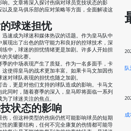
影响。文章将深入探讨伤病对球员竞技状态的影
应以及皇马俱乐部的应对策略等方面，全面解读这
发的球迷担忧
，迅速成为球迷和媒体热议的话题。作为皇马队中
中展现出了出色的防守能力和良好的控球技术，深
训练中，球迷的担忧情绪更是加剧。许多人开始担
20
来的关键比赛。
赛季的中场表现产生了质疑。作为一名多面手，卡
队
，这使得皇马的战术更加丰富。如果卡马文加因伤
球迷对球队表现的担忧也随之加剧。
打击，更是对他们支持的球队造成的影响。卡马文
与此同时，随着赛季的深入，皇马即将面临一系列
20
成为了球迷关注的焦点。
竞技状态的影响
成
重伤，但这种类型的伤病仍然可能影响球员的短期
定性的重要结构，任何不完全康复的伤情都可能导