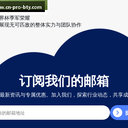
界杯季军荣耀
展现无可匹敌的整体实力与团队协作
订阅我们的邮箱
最新资讯与专属优惠。加入我们，探索行业动态，共享