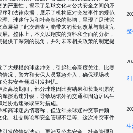
突的严重性，揭示了足球文化与公共安全之间的矛
程序和法律依据，展示了机构应对突发事件的规范
20
管理、球迷行为和社会舆论的影响，呈现了足球管
文章展望了此次调查可能带来的长远改革与制度完
整
发展。整体上，本文以翔实的资料和全面的分析，
突提供了深刻的视角，并对未来相关政策的制定提
20
发了大规模的球迷冲突，引起社会高度关注。比赛
的情况，警方和安保人员紧急介入，确保现场秩
利
在公共安全领域引发担忧。
声及离场期间，部分球迷因比赛结果和长期积累的
的摩擦迅速升级，导致场馆外的交通和周边居民生
和足协迅速采取应对措施。
20
争和高球迷热情著称，但近年来球迷冲突事件频
文化、社交舆论和安全管理不足等。这次冲突事件
生
技引发的情绪波动，更涉及公共安全、社会管理和