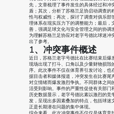
先，文章梳理了事件发生的具体经过和冲
盾；其次，分析了苏格兰足协启动调查的
性与权威性；再次，探讨了调查对俱乐部
理体系在现实压力下的调整能力；最后，
善，强调足球文化与安全管理之间的协调
为理解苏格兰足协应对老字号德比球迷冲
出了参考。
1、冲突事件概述
近日，苏格兰老字号德比在比赛结束后爆
现场出现了打斗、口角以及少量财物损毁
序。此次事件不仅在体育界引发讨论，也
据目击者和媒体报道，冲突发生在比赛尾
对立情绪而爆发激烈争执。不同群体之间
活受到影响。事件的严重性促使有关部门
历史数据显示，老字号德比素以激烈的竞
发，呈现出多因素叠加的特点，包括球迷
正是长期潜在问题的集中体现。
综合来看，此次冲突事件不仅仅是体育竞