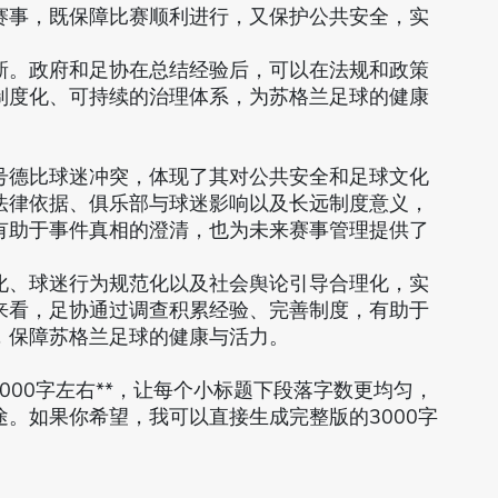
赛事，既保障比赛顺利进行，又保护公共安全，实
新。政府和足协在总结经验后，可以在法规和政策
制度化、可持续的治理体系，为苏格兰足球的健康
号德比球迷冲突，体现了其对公共安全和足球文化
法律依据、俱乐部与球迷影响以及长远制度意义，
有助于事件真相的澄清，也为未来赛事管理提供了
化、球迷行为规范化以及社会舆论引导合理化，实
来看，足协通过调查积累经验、完善制度，有助于
，保障苏格兰足球的健康与活力。
000字左右**，让每个小标题下段落字数更均匀，
。如果你希望，我可以直接生成完整版的3000字