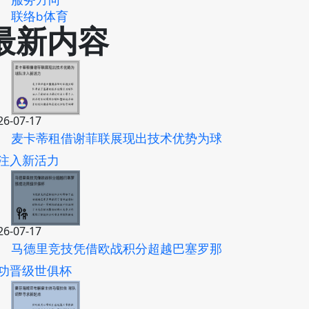
服务方向
联络b体育
最新内容
26-07-17
麦卡蒂租借谢菲联展现出技术优势为球
注入新活力
26-07-17
马德里竞技凭借欧战积分超越巴塞罗那
功晋级世俱杯