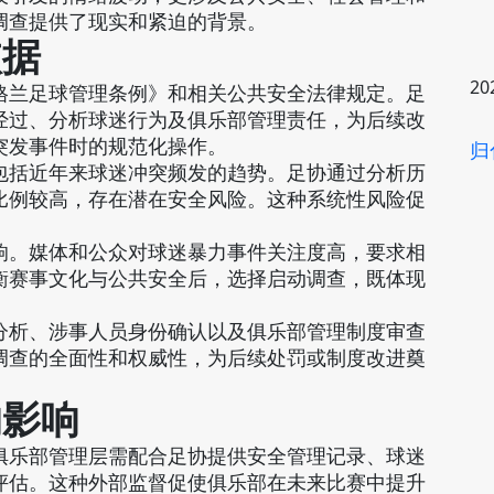
调查提供了现实和紧迫的背景。
依据
20
格兰足球管理条例》和相关公共安全法律规定。足
经过、分析球迷行为及俱乐部管理责任，为后续改
突发事件时的规范化操作。
归
包括近年来球迷冲突频发的趋势。足协通过分析历
比例较高，存在潜在安全风险。这种系统性风险促
响。媒体和公众对球迷暴力事件关注度高，要求相
衡赛事文化与公共安全后，选择启动调查，既体现
分析、涉事人员身份确认以及俱乐部管理制度审查
调查的全面性和权威性，为后续处罚或制度改进奠
的影响
俱乐部管理层需配合足协提供安全管理记录、球迷
评估。这种外部监督促使俱乐部在未来比赛中提升