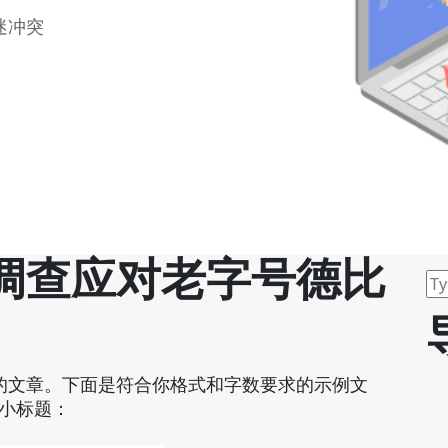
迷冲突
调查应对老字号德比
的文章。下面是符合你格式和字数要求的示例文
注小标题：