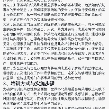
作训练，以及安全法规与责任认知教育。
首先，安保基础知识培训将覆盖赛事安全的基本理论，包括如何识别
潜在的安全隐患，如何保障赛事场地的安全，如何执行安保相关的基
本操作流程等。这一部分将帮助志愿者了解赛事安保工作的总体框
架，并通过理论学习为实践做好充分准备。
其次，应急处置与反应能力训练将是培训的重头戏之一。针对可能发
生的突发事件，如恐怖袭击、火灾、暴力冲突等，志愿者将学习如何
在有限的时间内做出反应，并采取有效措施进行应急处理。通过模拟
演练与实际操作，志愿者将培养快速决策和高效行动的能力。
另外，心理素质与团队协作训练也是此次培训计划的重要组成部分。
在高压环境下工作，志愿者不仅需要具备较强的专业能力，还要具备
良好的心理素质。通过专门的心理训练和团队合作课程，志愿者将学
会如何处理压力，如何在团队中扮演积极的角色，如何与同事协调合
作，提升集体作战能力。
最后，安全法规与责任认知教育将帮助志愿者了解相关的法律法规、
道德责任以及他们在工作中应承担的责任。这不仅能够增强他们的法
律意识，也能提高他们在赛事期间的责任感和使命感。
3、培训方式与实施步骤
为确保培训的高效性和全面性，世界杯北美组委会将采用线上与线下
相结合的培训方式。线上培训将包括理论课程和视频讲解，志愿者可
以随时随地进行学习，而线下培训则注重实际操作和模拟演练，确保
志愿者能够在真实场景中检验学习成果。
首先，所有报名参加安保志愿者培训的人员将接受基础的线上理论培