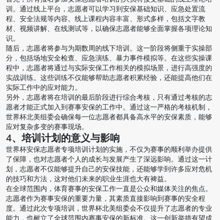
训。通过线上平台，志愿者可以学习到安保基础知识、应急处置流
程、安全法规等内容。线上课程内容丰富、形式多样，包括文字教
材、视频讲解、在线测试等，以确保志愿者能够全面掌握各项理论知
识。
随后，志愿者将参与为期数周的线下培训。这一阶段将侧重于实操部
分，包括场地安全检查、应急演练、暴力事件模拟等。在这些实操课
程中，志愿者将通过与实际安保工作相关的模拟场景，进行高强度的
实战训练。这些训练不仅能够帮助志愿者积累经验，还能提高他们在
实际工作中的应对能力。
另外，志愿者将在培训的最后阶段进行综合考核，只有通过考核的志
愿者才能正式加入到赛事安保的工作中。通过这一严格的考核机制，
世界杯北美组委会确保每一位志愿者都具备高水平的安保素质，能够
应对复杂多变的赛事现场。
4、培训计划的意义与影响
世界杯安保志愿者专项培训计划的实施，不仅为赛事的顺利举办提供
了保障，也对志愿者个人的成长与发展产生了深远影响。通过这一计
划，志愿者不仅能够提升自己的安保技能，还能够学到许多应对危机
的技巧和方法，这对他们未来的职业生涯也大有裨益。
在全球范围内，体育赛事的安保工作一直是公众和媒体关注的焦点。
志愿者作为赛事安保的重要力量，其素质直接影响到赛事的安全程
度。通过此次专项培训，世界杯北美组委会不仅提升了志愿者的专业
能力，也树立了全球范围内赛事安保的新标准。这一创新举措有望成