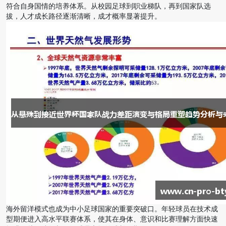
符合自身国情的培养体系。从校园足球到职业梯队，再到国家队选
拔，人才成长路径逐渐清晰，成才概率显著提升。
海外留洋模式也成为中小足球国家的重要突破口。年轻球员在技术成
型期便进入高水平联赛体系，使其在身体、意识和比赛理解方面快速