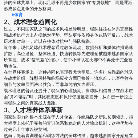
验的全球共享上。现代足球不再是少数国家的“专属领地”，而是逐渐
形成多点竞争的开放格局。
b体育
2、战术理念趋同化
过去，不同国家队之间的战术风格差异明显，强队往往在体系完整性
和战术执行力上占据绝对优势。弱队更多依赖身体或防守反击，战术
层次相对单一，难以在整体对抗中与强队抗衡。
近年来，现代足球战术理念通过教练流动、数据分析和媒体传播迅速
扩散，高位逼抢、整体压迫、快速转换等先进理念被越来越多国家队
所掌握。战术“信息差”的缩小，使中小球队在比赛中不再处于完全被
动地位。
在世界杯赛场上，这种趋同化表现得尤为明显。许多排名靠后的球队
在战术组织、阵型保持和临场应变方面已接近一流水准，比赛往往在
细节与效率层面决出胜负，而非单纯的实力碾压。
战术理念的普及还提升了弱队的心理预期。当球队相信自己在战术层
面“并不落后”时，其比赛态度和执行强度显著提升，从而进一步拉近
与强队之间的真实战力差距。
3、人才培养体系革新
国家队实力的根本来源在于人才储备。传统强队之所以长期领先，很
大程度上依托于完善的青训体系和稳定的人才输出机制，这种优势在
过去几十年难以被复制。
然而，随着青训理念和训练方法的全球传播，越来越多国家开始建立