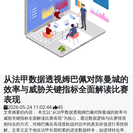
从法甲数据透视姆巴佩对阵曼城的
效率与威胁关键指标全面解读比赛
表现
2026-05-24 11:02:44
45
文章摘要的内容： 本文以“从法甲数据透视姆巴佩对阵曼城的效率与
威胁关键指标全面解读比赛表现”为核心，通过数据逻辑与比赛情境
相结合的方式，对姆巴佩在高强度欧战对抗中的真实价值进行系统拆
解。文章立足于他在法甲长期积累的进攻数据样本，如进球转化率、