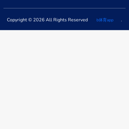
Copyright © 2026 All Rights Reserved
.
b体育app