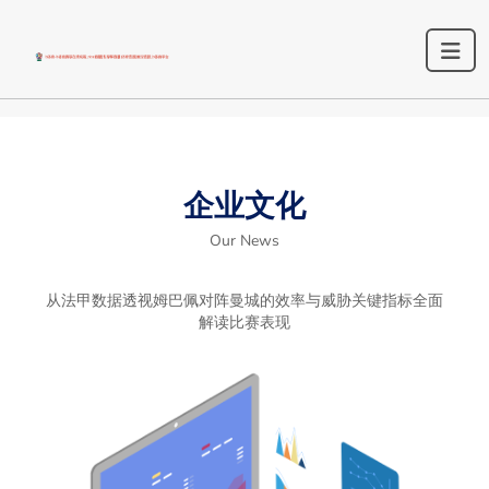
企业文化
Our News
从法甲数据透视姆巴佩对阵曼城的效率与威胁关键指标全面
解读比赛表现