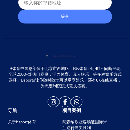
提交
B体育中国总部位于北京市西城区，Bty体育24小时不间断呈现
全球2000+场热门赛事，涵盖体育、真人娱乐、等多种娱乐方式
选择，Bsports让你随时随地可以尽享娱乐，还有8K在线直播，
为您定制沉浸式竞技盛宴。
导航
项目案例
关于bsport体育
阿森纳欧冠客场遭国际米
兰逆转痛失胜利