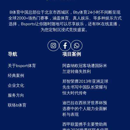
B体育中国总部位于北京市西城区，Bty体育24小时不间断呈现
全球2000+场热门赛事，涵盖体育、真人娱乐、等多种娱乐方式
选择，Bsports让你随时随地可以尽享娱乐，还有8K在线直播，
为您定制沉浸式竞技盛宴。
导航
项目案例
关于bsport体育
阿森纳欧冠客场遭国际米
兰逆转痛失胜利
经典案例
郑智荣膺2013年亚洲足球
企业文化
先生书写中国队长荣耀与
恒大时代传奇
服务方向
迪巴拉在西班牙世界杯预
联络b体育
选赛中的个人能力全面解
析与表现
西甲联盟携手主要赞助商