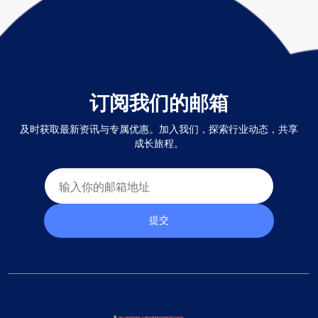
订阅我们的邮箱
及时获取最新资讯与专属优惠。加入我们，探索行业动态，共享
成长旅程。
提交