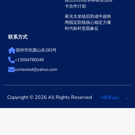
推出2026世界杯联名信用
卡合作计划
蒋光太坐镇后防成中超铁
闸国足防线核心稳定力量
时代标杆坚固象征
联系方式
宿州市饥圆山谷283号
+13594780049
contested@yahoo.com
Copyright © 2026 All Rights Reserved
.
b体育app