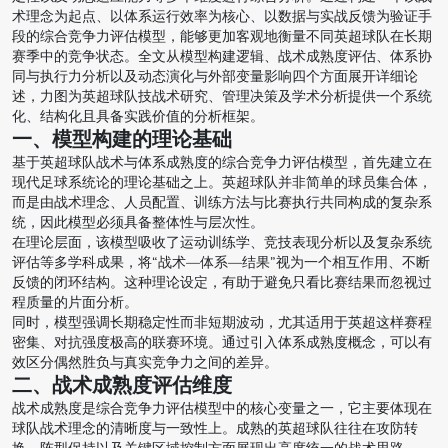
术理念为起点、以体系运行效率为核心、以数据与实战反馈为验证手
段的综合竞争力评估模型，能够更加客观地衡量不同英超球队在长期
赛季中的竞争状态。全文从模型构建逻辑、战术成熟度评估、体系协
同与执行力分析以及动态演化与外部变量影响四个方面展开详细论
述，力图为英超球队技战术研究、管理决策及学术分析提供一个系统
化、结构化且具备实践价值的分析框架。
一、模型构建的理论基础
基于英超球队战术与体系成熟度的综合竞争力评估模型，首先建立在
现代足球系统论的理论基础之上。英超球队并非简单的球员集合体，
而是由战术理念、人员配置、训练方法与比赛执行共同构成的复杂系
统，因此模型必须具备整体性与层次性。
在理论层面，该模型吸收了运动训练学、竞技表现分析以及复杂系统
评估等多学科成果，将“战术—体系—结果”视为一个相互作用、不断
反馈的闭环结构。这种理论设定，有助于避免只看比赛结果而忽视过
程质量的片面分析。
同时，模型强调长期稳定性而非短期波动，尤其适用于英超这样赛程
密集、对抗强度极高的联赛环境。通过引入体系成熟度概念，可以有
效区分偶然胜负与真实竞争力之间的差异。
二、战术成熟度评估维度
战术成熟度是综合竞争力评估模型中的核心变量之一，它主要体现在
球队战术理念的清晰度与一致性上。成熟的英超球队往往在攻防转