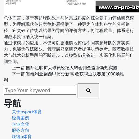
总体而言，基于英超球队战术与体系成熟度的综合竞争力评估研究模
型，为理解现代英超竞争格局提供了一种更为立体和科学的分析路
径。它突破了传统以结果为导向的评价方式，将过程质量、体系运行
与战术执行纳入统一框架。
通过该模型的应用，不仅可以更准确地评估不同英超球队的真实实
力，也能为教练团队、管理层乃至研究者提供决策参考。随着数据技
术与战术分析手段的不断进步，该模型仍具备进一步深化和拓展的广
阔空间。
上一篇
国际足联扩大球员经纪人转会佣金监管新规实施
下一篇
塞维利亚创西甲历史新高 收获职业联赛第1000场胜
利
导航
关于bsport体育
经典案例
企业文化
服务方向
联络b体育