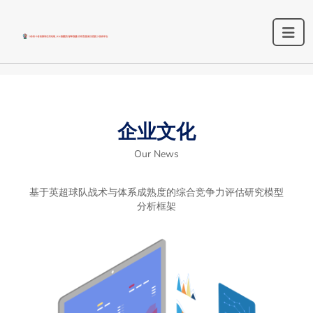
企业文化
Our News
基于英超球队战术与体系成熟度的综合竞争力评估研究模型
分析框架