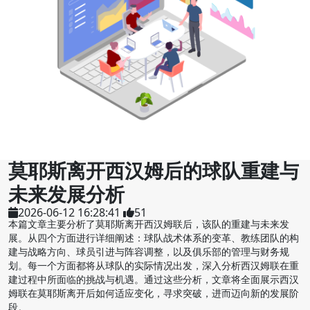
莫耶斯离开西汉姆后的球队重建与
未来发展分析
2026-06-12 16:28:41
51
本篇文章主要分析了莫耶斯离开西汉姆联后，该队的重建与未来发
展。从四个方面进行详细阐述：球队战术体系的变革、教练团队的构
建与战略方向、球员引进与阵容调整，以及俱乐部的管理与财务规
划。每一个方面都将从球队的实际情况出发，深入分析西汉姆联在重
建过程中所面临的挑战与机遇。通过这些分析，文章将全面展示西汉
姆联在莫耶斯离开后如何适应变化，寻求突破，进而迈向新的发展阶
段。