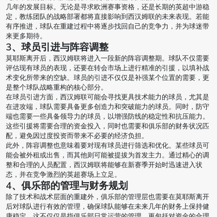
几年的发展目标。无论是寻求欧洲赛事资格，还是长期的英超中游稳
定，教练团队的战略部署都将直接影响到西汉姆联的未来表现。若能
有序推进，球队在重建过程中将逐步找回自己的竞争力，并为球迷带
来更多期待。
3、球员引进与阵容调整
莫耶斯离开后，西汉姆联将进入一段新的阵容调整期。球队不仅需要
评估现有球员的表现，还要在转会市场上进行精准的引援，以填补战
术变化所带来的空缺。球员的引进不仅仅是补强某个位置的需要，更
是整个球队战略重构的核心部分。
在球员引进方面，西汉姆联可能会寻找更具技术能力的球员，尤其是
在进攻端，球队需要具备更多创造力和突破能力的球员。同时，防守
端也需要一些具备领导力的球员，以增强防线的稳定性和抗压能力。
这些引援将需要合理的资金投入，同时也需要和俱乐部的财务状况匹
配，避免因过度投资而带来不必要的经济负担。
此外，阵容调整也意味着要对现有球员进行筛选和优化。某些球员可
能会被外租或出售，而其他则可能被提拔为首发主力。通过精心的调
整和合理的人员配置，西汉姆联将能够在新赛季开始时迅速进入状
态，并在竞争激烈的英超赛场上立足。
4、俱乐部的管理与财务规划
除了技术和战术层面的重建外，俱乐部的管理层也需要在莫耶斯离开
后对球队进行有效的管理，确保球队能够在未来几年的财务上保持健
康稳定。这不仅仅是指俱乐部日常运营的管理，更包括对资金的合理