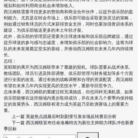
规划和如何利用商业机会来增加收入。
西汉姆联需要寻找更多的赞助商和商业合作伙伴，以提升俱乐部的盈
利能力。尤其是在转会市场上，俱乐部可能会采取更加灵活的策略，
例如通过销售球员的方式来获得资金支持，同时也要加强青训体系的
建设，为俱乐部输送更多的本土年轻才俊。
此外，俱乐部的管理层还需要关注球迷体验和俱乐部品牌建设，通过
提升球迷的参与感与忠诚度，来增加俱乐部的社会影响力。这将为球
队的未来发展奠定坚实的基础，并推动西汉姆联在未来几年内持续增
长。
总结：
莫耶斯的离开为西汉姆联带来了重建的契机。球队需要从战术体系、
教练团队、球员引进及阵容调整、俱乐部管理与财务规划等多个方面
进行全面的改造。通过有效的战略调整和合理的资源配置，西汉姆联
有望在未来几年内实现更高的竞技水平，重新夺回竞争力。
总体来看，西汉姆联的重建过程充满挑战，但也同样充满机遇。如果
俱乐部能够在这些领域内逐步取得成功，并在未来几个赛季内保持稳
定的发展势头，西汉姆联有潜力成为英超乃至欧洲赛场上的重要力
量。
上一篇
英超焦点战最后时刻剧变引发全场反转赛后分析
下一篇
西汉姆联宣布任命洛佩特吉为新任主帅助力球队冲击新赛
季目标