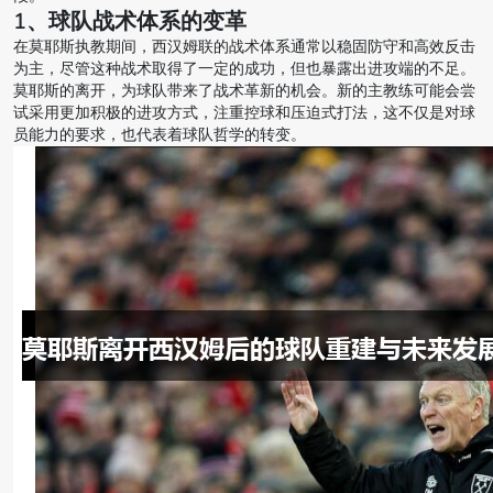
1、球队战术体系的变革
在莫耶斯执教期间，西汉姆联的战术体系通常以稳固防守和高效反击
为主，尽管这种战术取得了一定的成功，但也暴露出进攻端的不足。
莫耶斯的离开，为球队带来了战术革新的机会。新的主教练可能会尝
试采用更加积极的进攻方式，注重控球和压迫式打法，这不仅是对球
员能力的要求，也代表着球队哲学的转变。