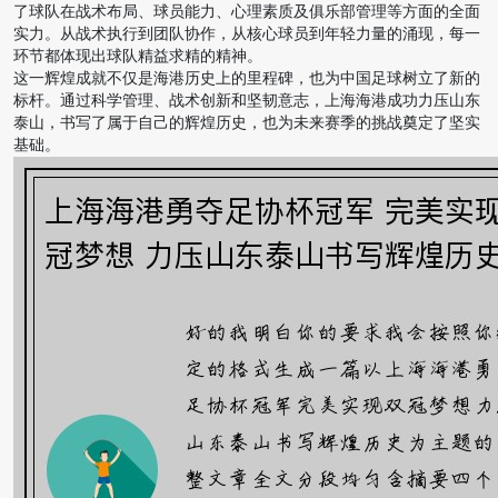
了球队在战术布局、球员能力、心理素质及俱乐部管理等方面的全面
实力。从战术执行到团队协作，从核心球员到年轻力量的涌现，每一
环节都体现出球队精益求精的精神。
这一辉煌成就不仅是海港历史上的里程碑，也为中国足球树立了新的
标杆。通过科学管理、战术创新和坚韧意志，上海海港成功力压山东
泰山，书写了属于自己的辉煌历史，也为未来赛季的挑战奠定了坚实
基础。