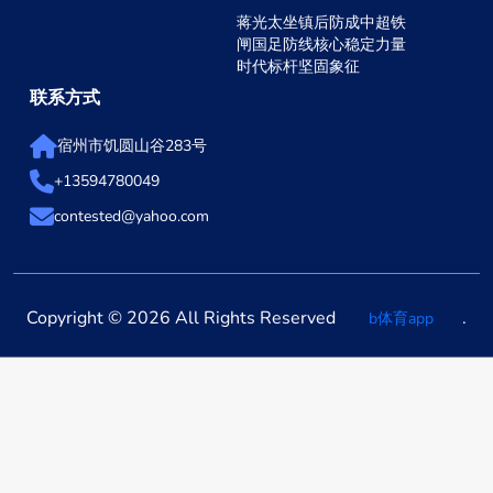
蒋光太坐镇后防成中超铁
闸国足防线核心稳定力量
时代标杆坚固象征
联系方式
宿州市饥圆山谷283号
+13594780049
contested@yahoo.com
Copyright © 2026 All Rights Reserved
.
b体育app