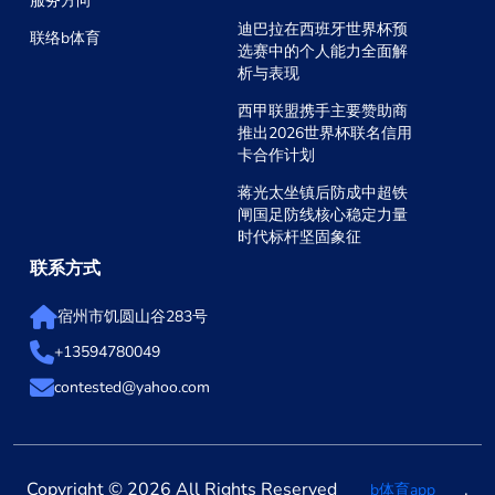
服务方向
迪巴拉在西班牙世界杯预
联络b体育
选赛中的个人能力全面解
析与表现
西甲联盟携手主要赞助商
推出2026世界杯联名信用
卡合作计划
蒋光太坐镇后防成中超铁
闸国足防线核心稳定力量
时代标杆坚固象征
联系方式
宿州市饥圆山谷283号
+13594780049
contested@yahoo.com
Copyright © 2026 All Rights Reserved
.
b体育app