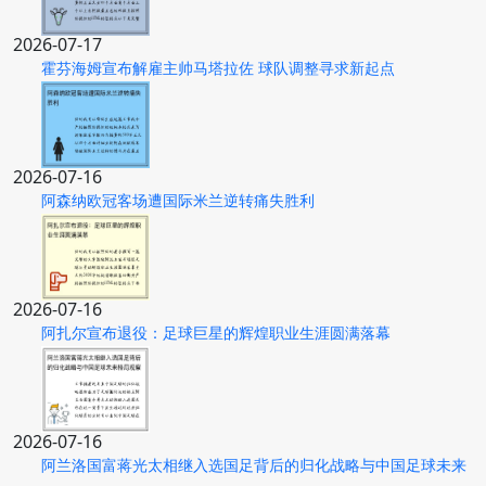
2026-07-17
霍芬海姆宣布解雇主帅马塔拉佐 球队调整寻求新起点
2026-07-16
阿森纳欧冠客场遭国际米兰逆转痛失胜利
2026-07-16
阿扎尔宣布退役：足球巨星的辉煌职业生涯圆满落幕
2026-07-16
阿兰洛国富蒋光太相继入选国足背后的归化战略与中国足球未来