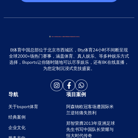
B体育中国总部位于北京市西城区，Bty体育24小时不间断呈现
全球2000+场热门赛事，涵盖体育、真人娱乐、等多种娱乐方式
选择，Bsports让你随时随地可以尽享娱乐，还有8K在线直播，
为您定制沉浸式竞技盛宴。
导航
项目案例
关于bsport体育
阿森纳欧冠客场遭国际米
兰逆转痛失胜利
经典案例
郑智荣膺2013年亚洲足球
企业文化
先生书写中国队长荣耀与
恒大时代传奇