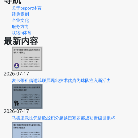
导航
关于bsport体育
经典案例
企业文化
服务方向
联络b体育
最新内容
2026-07-17
麦卡蒂租借谢菲联展现出技术优势为球队注入新活力
2026-07-17
马德里竞技凭借欧战积分超越巴塞罗那成功晋级世俱杯