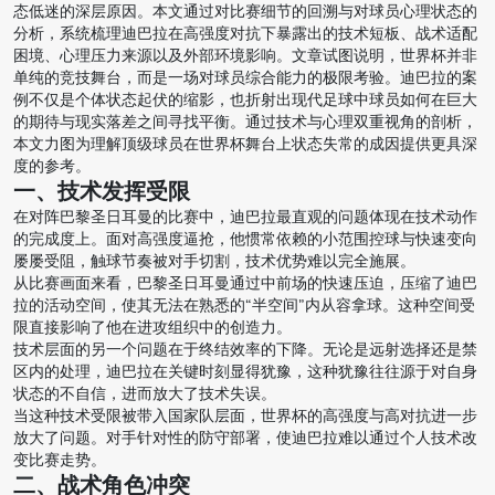
态低迷的深层原因。本文通过对比赛细节的回溯与对球员心理状态的
分析，系统梳理迪巴拉在高强度对抗下暴露出的技术短板、战术适配
困境、心理压力来源以及外部环境影响。文章试图说明，世界杯并非
单纯的竞技舞台，而是一场对球员综合能力的极限考验。迪巴拉的案
例不仅是个体状态起伏的缩影，也折射出现代足球中球员如何在巨大
的期待与现实落差之间寻找平衡。通过技术与心理双重视角的剖析，
本文力图为理解顶级球员在世界杯舞台上状态失常的成因提供更具深
度的参考。
一、技术发挥受限
在对阵巴黎圣日耳曼的比赛中，迪巴拉最直观的问题体现在技术动作
的完成度上。面对高强度逼抢，他惯常依赖的小范围控球与快速变向
屡屡受阻，触球节奏被对手切割，技术优势难以完全施展。
从比赛画面来看，巴黎圣日耳曼通过中前场的快速压迫，压缩了迪巴
拉的活动空间，使其无法在熟悉的“半空间”内从容拿球。这种空间受
限直接影响了他在进攻组织中的创造力。
技术层面的另一个问题在于终结效率的下降。无论是远射选择还是禁
区内的处理，迪巴拉在关键时刻显得犹豫，这种犹豫往往源于对自身
状态的不自信，进而放大了技术失误。
当这种技术受限被带入国家队层面，世界杯的高强度与高对抗进一步
放大了问题。对手针对性的防守部署，使迪巴拉难以通过个人技术改
变比赛走势。
二、战术角色冲突