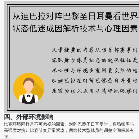
四、外部环境影响
比赛环境同样是不可忽视的因素。对阵巴黎圣日耳曼时，客场氛围与
高强度对抗让比赛节奏异常紧凑，留给技术型球员的调整空间极其有
限。