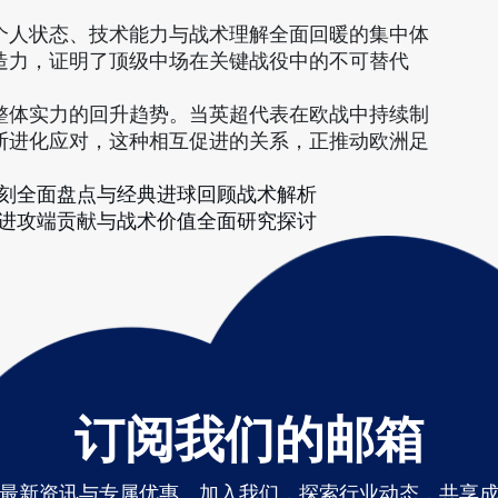
个人状态、技术能力与战术理解全面回暖的集中体
造力，证明了顶级中场在关键战役中的不可替代
整体实力的回升趋势。当英超代表在欧战中持续制
断进化应对，这种相互促进的关系，正推动欧洲足
刻全面盘点与经典进球回顾战术解析
进攻端贡献与战术价值全面研究探讨
订阅我们的邮箱
最新资讯与专属优惠。加入我们，探索行业动态，共享