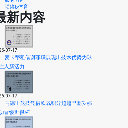
服务方向
联络b体育
最新内容
26-07-17
麦卡蒂租借谢菲联展现出技术优势为球
注入新活力
26-07-17
马德里竞技凭借欧战积分超越巴塞罗那
功晋级世俱杯