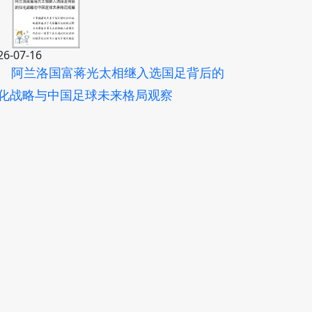
26-07-16
阿兰洛国富蒋光太相继入选国足背后的
化战略与中国足球未来格局观察