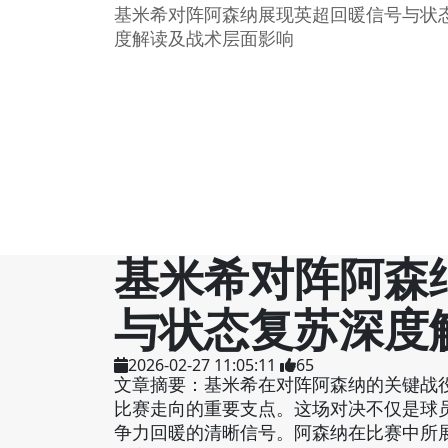
基米希对阵阿森纳展现英超回暖信号与状
度解读及战术层面影响
基米希对阵阿森
与状态复苏深度
2026-02-27 11:05:11
65
文章摘要：基米希在对阵阿森纳的关键战
比赛走向的重要支点。这场对决不仅是球
争力回暖的清晰信号。阿森纳在比赛中所