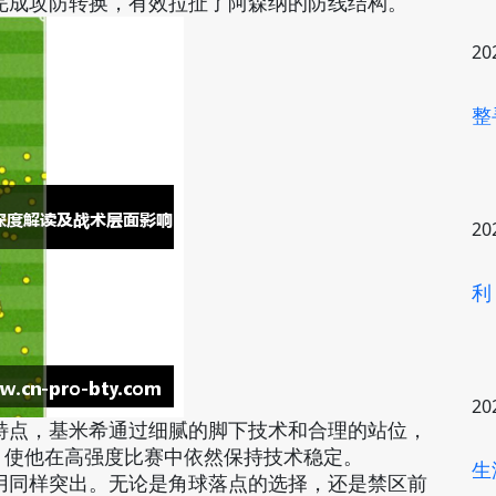
完成攻防转换，有效拉扯了阿森纳的防线结构。
20
整
20
利
20
特点，基米希通过细腻的脚下技术和合理的站位，
，使他在高强度比赛中依然保持技术稳定。
生
用同样突出。无论是角球落点的选择，还是禁区前