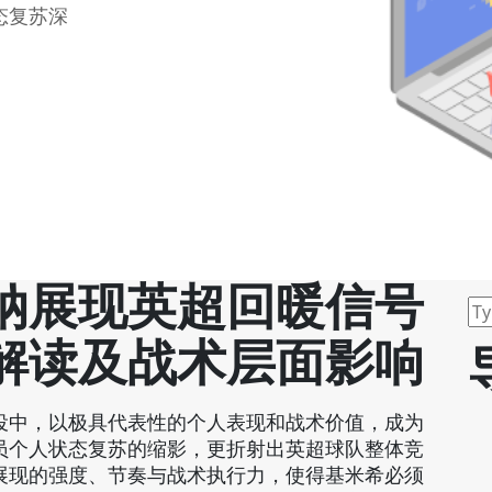
态复苏深
纳展现英超回暖信号
解读及战术层面影响
役中，以极具代表性的个人表现和战术价值，成为
员个人状态复苏的缩影，更折射出英超球队整体竞
展现的强度、节奏与战术执行力，使得基米希必须