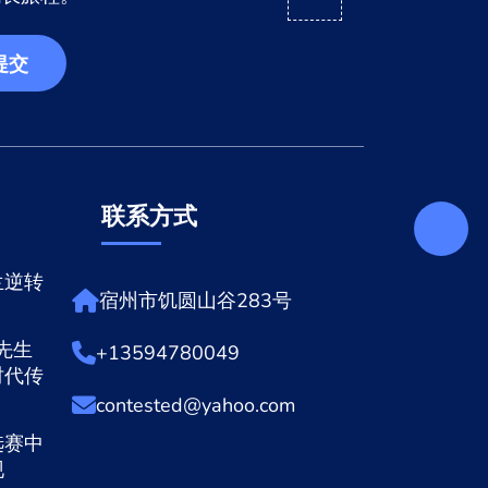
提交
联系方式
兰逆转
宿州市饥圆山谷283号
先生
+13594780049
时代传
contested@yahoo.com
选赛中
现