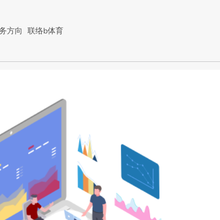
务方向
联络b体育