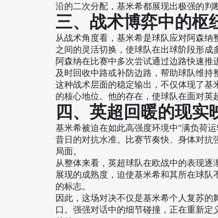
沿的二次分配，基米希都展现出极强的判
三、战术博弈中的枢
从战术角度看，基米希是球队应对阿森纳
之间的灵活切换，使球队在出球阶段形成
阿森纳在比赛中多次尝试通过边路快速推
及时回收中路或补防边路，帮助球队维持
这种战术层面的稳定输出，不仅体现了基
的核心地位。他的存在，使球队在面对英
四、英超回暖的现实
基米希被迫在如此高强度环境中“满负荷运
昔日的对抗水准。比赛节奏快、身体对抗
局面。
从整体来看，英超球队在欧战中的表现逐
展现的成熟度，迫使基米希和其所在球队
的标志。
因此，这场对决不仅是基米希个人复苏的
口。强强对话中的细节碰撞，正在重新定