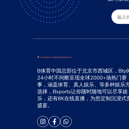
B体育中国总部位于北京市西城区，Bty
24小时不间断呈现全球2000+场热门赛
事，涵盖体育、真人娱乐、等多种娱乐
选择，Bsports让你随时随地可以尽享娱
乐，还有8K在线直播，为您定制沉浸式
盛宴。