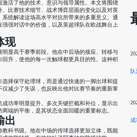
面激活了他的技术、意识与领导属性。本文将围绕
升、比赛技术细节、战术博弈层面的变化以及对英
，系统解读这场高水平对抗所带来的多重意义。通
在强强对话中的价值，以及英超球队在欧战舞台上
体现
就明显高于赛季前段。他在中后场的接应、转移与
20
步回升，使他的每一次触球都更具目的性。这种积
队
未选择保守处理球，而是通过快速的一脚出球和提
不仅减少了失误，也反映出他对比赛节奏的重新掌
20
抗成功率明显提升。多次关键拦截和补位，显示出
防两端的平衡，是其状态全面回暖的重要标志。
输出
成
称教科书级。他在中场的传球选择更加立体，既能