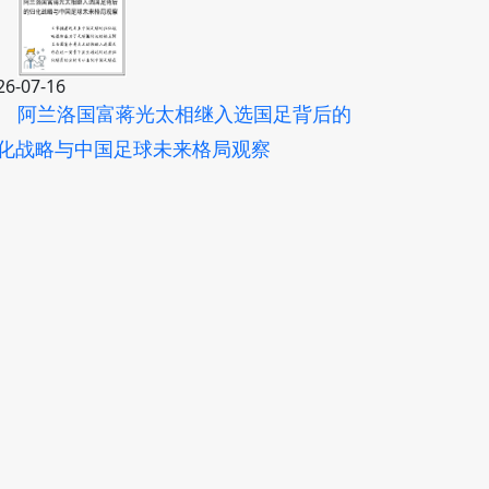
26-07-16
阿兰洛国富蒋光太相继入选国足背后的
化战略与中国足球未来格局观察