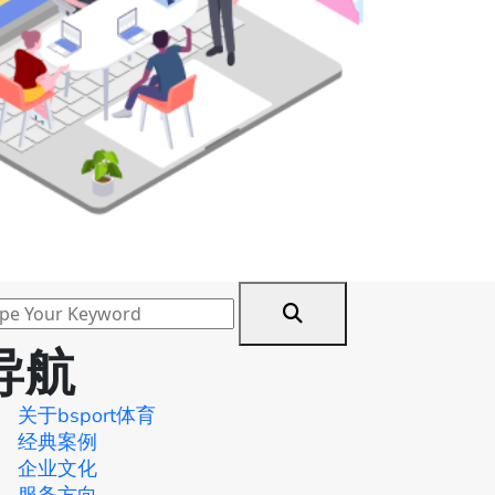
导航
关于bsport体育
经典案例
企业文化