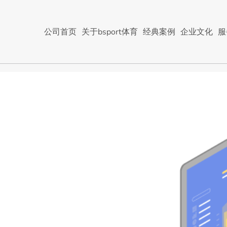
公司首页
关于bsport体育
经典案例
企业文化
服