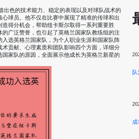
凭借出色的技术能力、稳定的表现以及对球队战术的
核心球员。他不仅在比赛中展现了精准的传球和出
创造得分机会，帮助纽卡斯尔取得一系列重要胜
体的广泛赞誉，也引起了英格兰国家队教练组的注
功入选英格兰国家队，为个人职业生涯和国家队阵
战术贡献、心理素质和团队影响四个方面，详细分
20
选国家队的原因，全面展示他成长为英格兰新星的
队
20
成