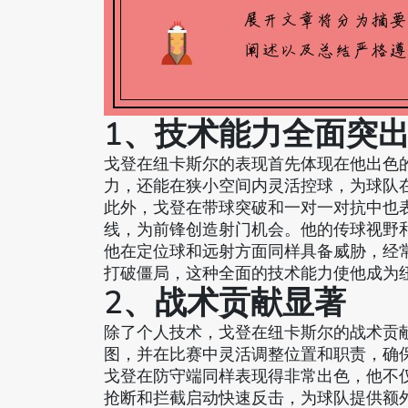
1、技术能力全面突
戈登在纽卡斯尔的表现首先体现在他出色
力，还能在狭小空间内灵活控球，为球队
此外，戈登在带球突破和一对一对抗中也
线，为前锋创造射门机会。他的传球视野
他在定位球和远射方面同样具备威胁，经
打破僵局，这种全面的技术能力使他成为
2、战术贡献显著
除了个人技术，戈登在纽卡斯尔的战术贡
图，并在比赛中灵活调整位置和职责，确
戈登在防守端同样表现得非常出色，他不
抢断和拦截启动快速反击，为球队提供额