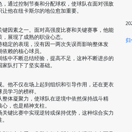
色，通过控制节奏和分配球权，使球队在面对强敌
识让他在纽卡斯尔的地位愈加重要。
20
关键因素之一。面对高强度比赛和关键赛事，他能
策，展现了成熟的职业心态。
归
持稳定的表现，没有因一两次失误而影响整体发
期依赖的核心球员。
训练中不断总结经验，提高不足，这种不断进步的
国家队打下了坚实基础。
视。他不仅在场上起到组织和引导作用，还在更衣
球员学习的榜样。
队整体凝聚力，使球队在逆境中依然保持战斗精
核心，也是精神支柱。
场关键比赛中实现逆转或保持优势，这种综合实力
性。