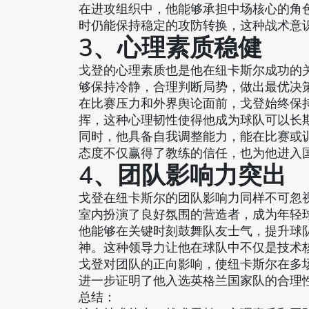
在进攻组织中，他能够承担中场核心的角
时仍能保持稳定的攻防转换，这种战术意
3、心理素质稳健
戈登的心理素质也是他在纽卡斯尔成功的
够保持冷静，合理判断局势，做出最优决
在比赛压力和外界舆论面前，戈登始终保
挥，这种心理韧性使得他成为球队可以长
同时，他具备自我调整能力，能在比赛或
态度不仅赢得了教练的信任，也为他进入
4、团队影响力突出
戈登在纽卡斯尔的团队影响力同样不可忽
室内扮演了良好氛围的营造者，成为年轻
他能够在关键时刻鼓舞队友士气，提升球
神。这种领导力让他在球队中不仅是技术
戈登对团队的正向影响，使纽卡斯尔在多
进一步证明了他入选英格兰国家队的合理
总结：