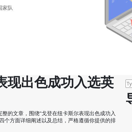
国家队
表现出色成功入选英
完整的文章，围绕“戈登在纽卡斯尔表现出色成功入
、四个方面详细阐述以及总结，严格遵循你提供的排