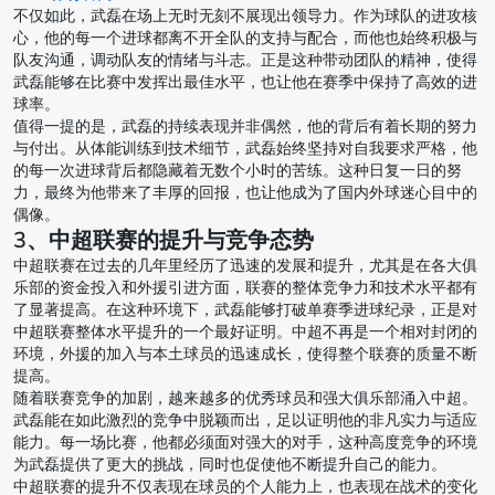
不仅如此，武磊在场上无时无刻不展现出领导力。作为球队的进攻核
心，他的每一个进球都离不开全队的支持与配合，而他也始终积极与
队友沟通，调动队友的情绪与斗志。正是这种带动团队的精神，使得
武磊能够在比赛中发挥出最佳水平，也让他在赛季中保持了高效的进
球率。
值得一提的是，武磊的持续表现并非偶然，他的背后有着长期的努力
与付出。从体能训练到技术细节，武磊始终坚持对自我要求严格，他
的每一次进球背后都隐藏着无数个小时的苦练。这种日复一日的努
力，最终为他带来了丰厚的回报，也让他成为了国内外球迷心目中的
偶像。
3、中超联赛的提升与竞争态势
中超联赛在过去的几年里经历了迅速的发展和提升，尤其是在各大俱
乐部的资金投入和外援引进方面，联赛的整体竞争力和技术水平都有
了显著提高。在这种环境下，武磊能够打破单赛季进球纪录，正是对
中超联赛整体水平提升的一个最好证明。中超不再是一个相对封闭的
环境，外援的加入与本土球员的迅速成长，使得整个联赛的质量不断
提高。
随着联赛竞争的加剧，越来越多的优秀球员和强大俱乐部涌入中超。
武磊能在如此激烈的竞争中脱颖而出，足以证明他的非凡实力与适应
能力。每一场比赛，他都必须面对强大的对手，这种高度竞争的环境
为武磊提供了更大的挑战，同时也促使他不断提升自己的能力。
中超联赛的提升不仅表现在球员的个人能力上，也表现在战术的变化