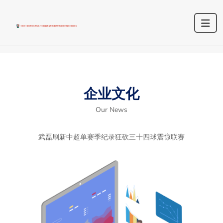
企业文化
Our News
武磊刷新中超单赛季纪录狂砍三十四球震惊联赛