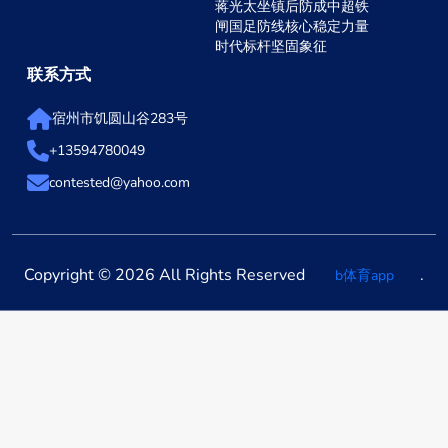
蒋光太坐镇后防成中超铁
闸国足防线核心稳定力量
时代标杆坚固象征
联系方式
宿州市饥圆山谷283号
+13594780049
contested@yahoo.com
Copyright © 2026 All Rights Reserved
.
b体育app