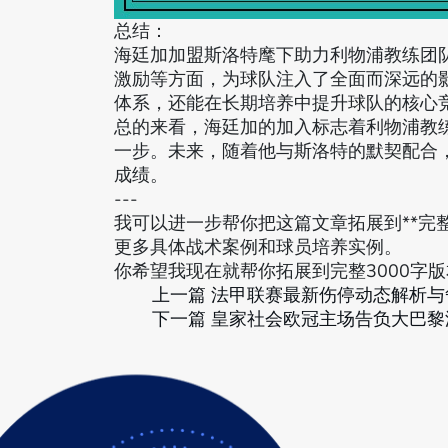
总结：
海廷加加盟斯洛特麾下助力利物浦教练团
激励等方面，为球队注入了全面而深远的
体系，还能在长期培养中提升球队的核心
总的来看，海廷加的加入标志着利物浦教
一步。未来，随着他与斯洛特的默契配合
成绩。
---
我可以进一步帮你把这篇文章拓展到**完整
更多具体战术案例和球员培养实例。
你希望我现在就帮你拓展到完整3000字
上一篇
法甲联赛最新伤停动态解析与
下一篇
皇家社会欧冠主场告负大巴黎