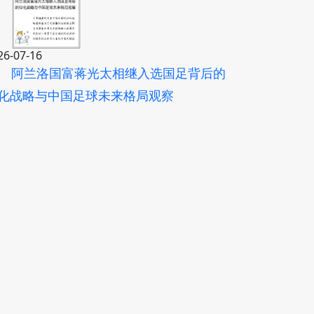
26-07-16
阿兰洛国富蒋光太相继入选国足背后的
化战略与中国足球未来格局观察