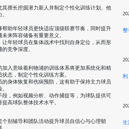
尤其擅长挖掘潜力新人并制定个性化训练计划。他
20
力。
够帮助年轻球员更快适应顶级联赛节奏，同时提升
整
浦未来阵容储备有重要意义。
，让年轻球员在集体战术中找到自身定位，从而形
浦的竞争深度。
20
的加入意味着利物浦的训练体系将更加系统化和精
员状态，制定个性化训练方案。
利
员的身体恢复和伤病预防，这有助于保持主力球员
险。
手段，例如视频分析、动作捕捉等，为球队提供可
著提高球队整体技术水平。
20
过个别辅导和团队活动提升球员自信心与心理韧
生
要。