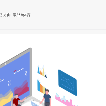
务方向
联络b体育