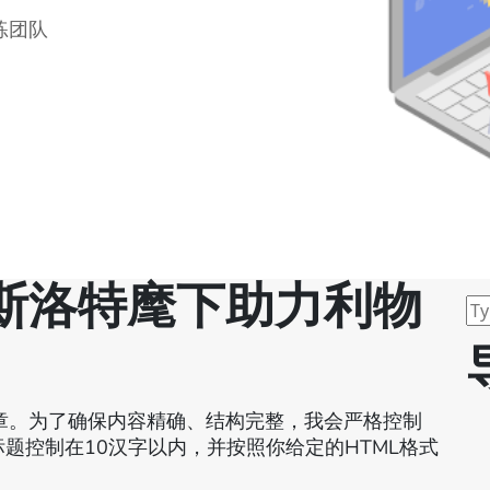
练团队
斯洛特麾下助力利物
章。为了确保内容精确、结构完整，我会严格控制
标题控制在10汉字以内，并按照你给定的HTML格式