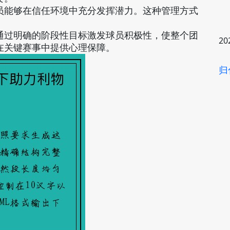
员能够在信任环境中充分发挥潜力。这种管理方式
通过明确的阶段性目标激发球员积极性，使整个团
20
在关键赛事中提供心理保障。
归