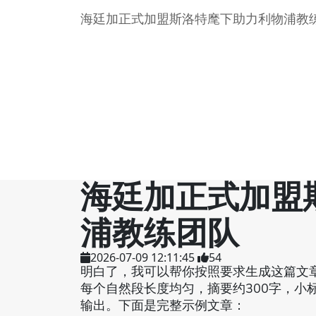
海廷加正式加盟斯洛特麾下助力利物浦教
海廷加正式加盟
浦教练团队
2026-07-09 12:11:45
54
明白了，我可以帮你按照要求生成这篇文
每个自然段长度均匀，摘要约300字，小
输出。下面是完整示例文章：