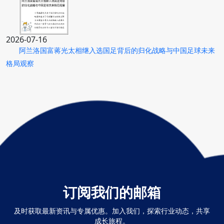
2026-07-16
阿兰洛国富蒋光太相继入选国足背后的归化战略与中国足球未来
格局观察
订阅我们的邮箱
及时获取最新资讯与专属优惠。加入我们，探索行业动态，共享
成长旅程。