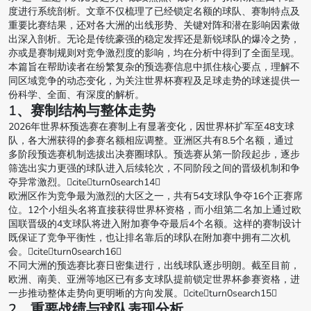
度进行系统剖析。文章不仅梳理了已经锁定名额的球队、赛制特点及
重要比赛结果，还对各大洲的出线形势、关键对阵和潜在影响因素做
出深入剖析。无论是传统豪强的稳定发挥还是新锐球队的爆冷之势，
亦或是赛制规则对竞争激烈度的影响，均在分析中得到了全面呈现。
本篇旨在帮助读者在纷繁复杂的预选赛信息中抓住核心要点，理解不
同区域竞争的动态变化，为关注世界杯赛程及足球走势的球迷提供一
份科学、全面、有深度的解析。
1、赛制结构与整体走势
2026年世界杯预选赛在赛制上有显著变化，因世界杯扩军至48支球
队，各大洲获得的参赛名额相应调整。亚洲区共有8.5个名额，通过
多阶段预选赛机制选拔出决赛圈球队。预选赛从第一阶段起步，逐步
筛选出实力更强的球队进入后续轮次，不同阶段之间的晋级机制和争
夺异常激烈。citeturn0search14
欧洲区作为竞争最为激烈的大区之一，共有54支球队争夺16个正赛席
位。12个小组头名将直接获得世界杯资格，而小组第二名加上通过欧
国联晋级的4支球队将进入附加赛争夺最后4个名额。这样的赛制设计
既保证了竞争平衡性，也让排名靠后的球队在附加赛中拥有二次机
会。citeturn0search16
不同大洲的预选赛比赛日密集进行，出线球队逐步明朗。截至目前，
欧洲、南美、亚洲等地区已有多支球队提前锁定世界杯参赛资格，进
一步推动整体走势向更明晰的方向发展。citeturn0search15
2、重要战绩与球队表现分析