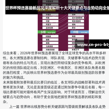
综合来看，2026年世界杯预选赛展现了全球足球竞争的高水平和多样
性。各大洲预选赛在赛制结构、球队表现、关键赛事与战术趋势方面
都有各自的特点与亮点，呈现出激烈而错综复杂的竞争格局。从欧洲
区的传统强队稳定出线，到亚洲区、中南美区、非洲区各队角逐名额
的激烈程度，均反映出世界杯预选赛作为全球最高级别预选阶段赛事
的魅力和挑战。
未来随着附加赛和最后比赛日的临近，各支球队的战略部署和战术调
整将更加关键。无论是直接晋级还是通过附加赛争夺最后名额，每一
场比赛都可能对最终格局产生深远影响。对于球迷而言，理解这些关
键要点与趋势动向，有助于更全面地把握世界杯预选赛的精彩和复
杂。
上一篇
世界杯出线形势分析关键原因与晋级前景解读及各队走势