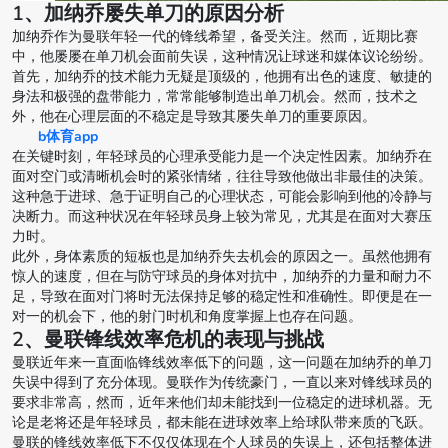
1、加纳乔屡失单刀的原因分析
加纳乔作为曼联年轻一代的锋线希望，备受关注。然而，近期比赛
中，他屡屡在单刀机会面前失误，这种情况让球迷和媒体议论纷纷。
首先，加纳乔的技术能力无疑是顶级的，他拥有出色的速度、敏捷的
身法和极强的盘带能力，常常能够制造出单刀机会。然而，技术之
外，他在心理层面的不稳定是导致其屡失单刀的重要原因。
b体育app
在关键时刻，年轻球员的心理承受能力是一个决定性因素。加纳乔在
面对空门或清晰机会时的紧张情绪，往往导致他做出非最佳的决策。
这种急于进球、急于证明自己的心理状态，可能会影响到他的冷静与
决断力。而这种状况在年轻球员身上较为常见，尤其是在面对大赛压
力时。
此外，身体素质的短板也是加纳乔失去机会的原因之一。虽然他拥有
惊人的速度，但在与防守球员的身体对抗中，加纳乔的力量和耐力不
足，导致在面对门将时无法保持足够的稳定性和准确性。即便是在一
对一的机会下，他的射门时机和角度掌握上也存在问题。
2、曼联锋线效率危机的表现与挑战
曼联近年来一直面临锋线效率低下的问题，这一问题在加纳乔的单刀
失误中得到了充分体现。曼联作为传统豪门，一直以来对锋线球员的
要求非常高，然而，近年来他们却未能找到一位稳定的进球机器。无
论是老将还是年轻球员，都未能在进球效率上给球队带来质的飞跃。
曼联的锋线效率低下不仅仅体现在个人球员的失误上，还包括整体进