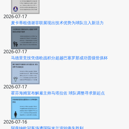
2026-07-17
麦卡蒂租借谢菲联展现出技术优势为球队注入新活力
2026-07-17
马德里竞技凭借欧战积分超越巴塞罗那成功晋级世俱杯
2026-07-17
霍芬海姆宣布解雇主帅马塔拉佐 球队调整寻求新起点
2026-07-16
阿森纳欧冠客场遭国际米兰逆转痛失胜利