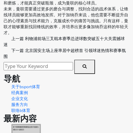
和磨炼，才能真正突破瓶颈，成为曼联的核心球员。
未来，曼联需要通过更多的磨合与调整，找到合适的战术体系，让锋
线球员能够更加高效地发挥。对于加纳乔来说，他也需要不断提升自
己的心理素质与技术能力，克服成长中的痛苦与挑战。只有这样，曼
联才能够重新找回锋线的效率，并培养出更多像加纳乔这样的年轻天
才。
上一篇
利物浦前场三叉戟本赛季总进球数突破五十大关震撼球
迷
下一篇
北京国安主场上座率居中超榜首 引领球迷热情和赛事氛
围
导航
关于bsport体育
经典案例
企业文化
服务方向
联络b体育
最新内容