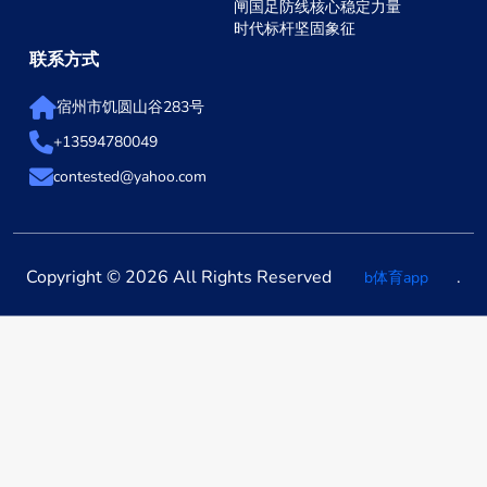
闸国足防线核心稳定力量
时代标杆坚固象征
联系方式
宿州市饥圆山谷283号
+13594780049
contested@yahoo.com
Copyright © 2026 All Rights Reserved
.
b体育app