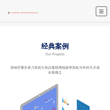
经典案例
Our Projects
加纳乔屡失单刀良机引热议曼联锋线效率危机与年轻天才成
长新痛之