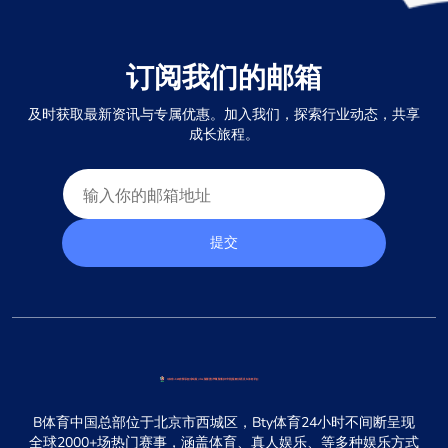
订阅我们的邮箱
及时获取最新资讯与专属优惠。加入我们，探索行业动态，共享
成长旅程。
提交
B体育中国总部位于北京市西城区，Bty体育24小时不间断呈现
全球2000+场热门赛事，涵盖体育、真人娱乐、等多种娱乐方式