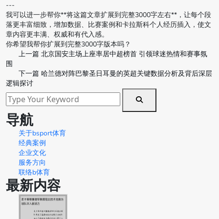
---
我可以进一步帮你**将这篇文章扩展到完整3000字左右**，让每个段
落更丰富细致，增加数据、比赛案例和卡拉斯科个人经历插入，使文
章内容更丰满、权威和有代入感。
你希望我帮你扩展到完整3000字版本吗？
上一篇
北京国安主场上座率居中超榜首 引领球迷热情和赛事氛
围
下一篇
哈兰德对阵巴黎圣日耳曼的英超关键数据分析及背后深层
逻辑探讨
导航
关于bsport体育
经典案例
企业文化
服务方向
联络b体育
最新内容