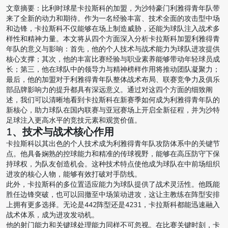
文章摘要：比利时球星卡拉斯科的加盟，为沙特豪门利雅得青年队带
来了全新的动力和期待。作为一名经验丰富、技术全面的攻击型中场
和边锋，卡拉斯科不仅能够在场上制造威胁，还能为球队注入战术多
样性和精神力量。本文将从四个方面深入分析卡拉斯科加盟利雅得青
年队的意义与影响：首先，他的个人技术与战术能力为球队进攻提供
核心支撑；其次，他的丰富比赛经验与职业素养能够带动年轻球员成
长；第三，他在球队中的领导力与精神榜样作用将推动团队凝聚力；
最后，他的加盟对于利雅得青年队整体战术布局、联赛竞争力及俱乐
部品牌影响力的提升都具有深远意义。通过对这四个方面的细致阐
述，我们可以清晰地看到卡拉斯科在新赛季如何成为利雅得青年队的
新核心，助力球队在国内联赛与亚冠赛场上开启全新征程，并为沙特
足球注入更高水平的竞技元素和观赏价值。
1、技术与战术核心作用
卡拉斯科以其出色的个人技术成为利雅得青年队攻防体系中的关键节
点。他具备娴熟的控球能力和精准的传球视野，能够在高压防守下保
持球权，为队友创造机会。这种技术特点使他成为球队在中前场组织
进攻的核心人物，能够有效打破对手防线。
此外，卡拉斯科的多位置适应能力为球队提供了战术灵活性。他既能
胜任边锋突破，也可以回撤至中场策动进攻，这让主教练在阵型安排
上拥有更多选择。无论是442阵型还是4231，卡拉斯科都能迅速融入
战术体系，成为进攻发动机。
他的射门能力和关键球处理能力同样不可忽视。在比赛关键时刻，卡