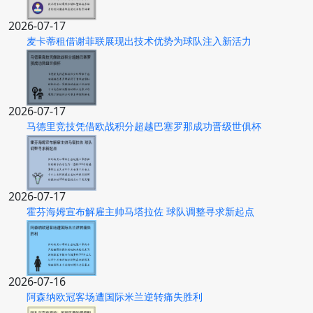
2026-07-17
麦卡蒂租借谢菲联展现出技术优势为球队注入新活力
2026-07-17
马德里竞技凭借欧战积分超越巴塞罗那成功晋级世俱杯
2026-07-17
霍芬海姆宣布解雇主帅马塔拉佐 球队调整寻求新起点
2026-07-16
阿森纳欧冠客场遭国际米兰逆转痛失胜利