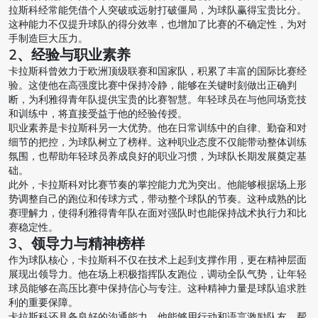
拉斯科经常能凭借个人突破或远射打破僵局，为球队赢得宝贵比分。
这种能力不仅提升球队的得分效率，也增加了比赛的不确定性，为对
手制造巨大压力。
2、经验与职业素养
卡拉斯科曾效力于欧洲顶级联赛和国家队，积累了丰富的国际比赛经
验。这使他在高强度比赛中保持冷静，能够在关键时刻做出正确判
断，为利雅得青年队提供宝贵的比赛智慧。年轻球员在与他同场竞技
和训练中，将直接受益于他的经验传授。
职业素养是卡拉斯科另一大优势。他在日常训练中的自律、勤奋和对
细节的把控，为球队树立了榜样。这种职业态度不仅能带动整体训练
氛围，也帮助年轻球员养成良好的职业习惯，为球队长期发展奠定基
础。
此外，卡拉斯科对比赛节奏的掌控能力尤为突出。他能够根据场上形
势调整自己的跑位和传球方式，带动整个球队的节奏。这种成熟的比
赛理解力，使得利雅得青年队在面对强队时也能保持战术执行力和比
赛稳定性。
3、领导力与精神榜样
作为球队核心，卡拉斯科不仅在技术上起到支撑作用，更在精神层面
展现出领导力。他在场上积极指挥队友跑位，调动全队气势，让年轻
球员能够在高压比赛中保持信心与专注。这种精神力量是球队追求胜
利的重要保障。
卡拉斯科还具备良好的沟通能力。他能够用行动和语言激励队友，帮