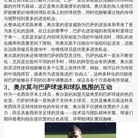
长通过短传配合打破对方防线。巴萨一直以来都是以流畅的传球和细
腻的控球为基础，这正是奥尔莫最擅长的领域。奥尔莫的加入使得巴
萨能够更好地维持球队在场上的控球优势，同时也能够通过他的传球
与视野找到更多的进攻机会。
从整体战术层面来看，奥尔莫的进攻威胁为巴萨的进攻体系带来了更
为多元化的选择。在过去的赛季中，巴萨在进攻端的表现有时显得过
于单一，尤其是在缺乏内切球员和创造力强的中场球员时，球队的攻
击频率和质量受到了限制。而奥尔莫不仅能在中场组织起进攻，还能
在边路突破后直接传中，给锋线球员提供更多进攻机会。
奥尔莫的到来还将增强巴萨的阵型灵活性。巴萨的战术一直在不断变
化，尤其是在面对不同的对手时，球队的阵型也会有所调整。奥尔莫
的灵活性使得他能够在多个位置上发挥作用，例如，他可以作为传统
的中场指挥官，或者作为进攻推进的“自由人”，这种多样化的功能使
得巴萨能够在不同的比赛中调整战术，保证在各个方面都有所突破。
3、奥尔莫与巴萨球迷和球队氛围的互动
作为一名西班牙本土球员，奥尔莫的加盟无疑将受到巴萨球迷的热烈
欢迎。巴萨的球迷一直热衷于支持本土球员，尤其是像奥尔莫这样具
有西班牙足球传统特色的年轻才俊。奥尔莫不仅拥有优秀的个人能
力，而且具备西班牙足球的灵魂——技术流与团队精神并重。球迷们
期待着看到他在诺坎普的出色表现，并帮助球队重回巅峰。