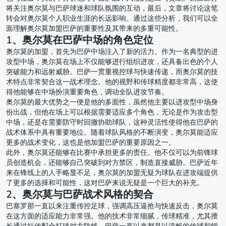
将关注奥尔莫与巴萨球迷和球队氛围的互动，最后，文章将讨论这笔
转会对奥尔莫个人职业生涯的长远影响。通过这些分析，我们可以全
面理解奥尔莫加盟巴萨的重要性及其带来的多重可能性。
1、奥尔莫在巴萨中场的角色定位
奥尔莫的加盟，首先为巴萨中场注入了新的活力。作为一名典型的进
攻型中场，奥尔莫在场上不仅能够进行组织进攻，还具备出色的个人
突破能力和远射威胁。巴萨一贯重视控球与快速传递，而奥尔莫的技
术特点非常契合这一战术理念。他的视野和传球精度都非常高，这使
得他能够在中场扮演重要角色，调动全队进攻节奏。
奥尔莫的最大优势之一便是他的多面性，虽然他主要以进攻型中场身
份出战，但他在场上可以根据需要适应多个角色，无论是作为攻击型
中场，还是在需要防守时回撤协助球队，这种灵活性使得他在巴萨的
战术体系中具有重要地位。随着球队风格的不断演变，奥尔莫能适应
更多的战术变化，这也是他加盟巴萨的重要原因之一。
此外，奥尔莫还能够在比赛中承担更多的责任。他不仅可以为前锋球
员创造机会，还能够自己突破到对方禁区，制造直接威胁。巴萨近年
来在锋线上的人手略显不足，奥尔莫的加盟无疑为球队在进攻端提供
了更多的选择和可能性，这对巴萨来说无疑是一个巨大的补充。
2、奥尔莫与巴萨战术风格的契合
巴塞罗那一直以来注重传控足球，强调高压逼抢与快速反击，奥尔莫
在这方面的适应能力非常强。他的技术非常细腻，传球精准，尤其擅