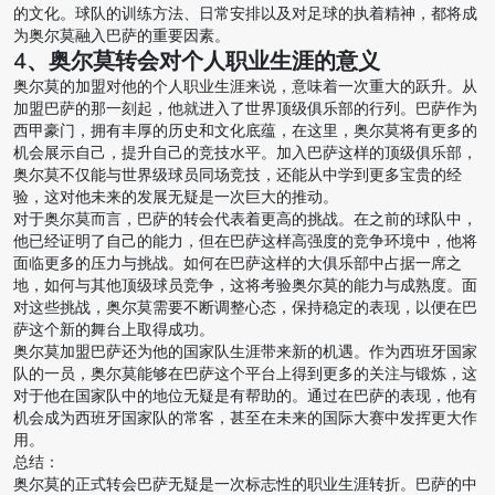
的文化。球队的训练方法、日常安排以及对足球的执着精神，都将成
为奥尔莫融入巴萨的重要因素。
4、奥尔莫转会对个人职业生涯的意义
奥尔莫的加盟对他的个人职业生涯来说，意味着一次重大的跃升。从
加盟巴萨的那一刻起，他就进入了世界顶级俱乐部的行列。巴萨作为
西甲豪门，拥有丰厚的历史和文化底蕴，在这里，奥尔莫将有更多的
机会展示自己，提升自己的竞技水平。加入巴萨这样的顶级俱乐部，
奥尔莫不仅能与世界级球员同场竞技，还能从中学到更多宝贵的经
验，这对他未来的发展无疑是一次巨大的推动。
对于奥尔莫而言，巴萨的转会代表着更高的挑战。在之前的球队中，
他已经证明了自己的能力，但在巴萨这样高强度的竞争环境中，他将
面临更多的压力与挑战。如何在巴萨这样的大俱乐部中占据一席之
地，如何与其他顶级球员竞争，这将考验奥尔莫的能力与成熟度。面
对这些挑战，奥尔莫需要不断调整心态，保持稳定的表现，以便在巴
萨这个新的舞台上取得成功。
奥尔莫加盟巴萨还为他的国家队生涯带来新的机遇。作为西班牙国家
队的一员，奥尔莫能够在巴萨这个平台上得到更多的关注与锻炼，这
对于他在国家队中的地位无疑是有帮助的。通过在巴萨的表现，他有
机会成为西班牙国家队的常客，甚至在未来的国际大赛中发挥更大作
用。
总结：
奥尔莫的正式转会巴萨无疑是一次标志性的职业生涯转折。巴萨的中