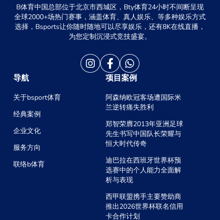
B体育中国总部位于北京市西城区，Bty体育24小时不间断呈现
全球2000+场热门赛事，涵盖体育、真人娱乐、等多种娱乐方式
选择，Bsports让你随时随地可以尽享娱乐，还有8K在线直播，
为您定制沉浸式竞技盛宴。
导航
项目案例
关于bsport体育
阿森纳欧冠客场遭国际米
兰逆转痛失胜利
经典案例
郑智荣膺2013年亚洲足球
企业文化
先生书写中国队长荣耀与
恒大时代传奇
服务方向
迪巴拉在西班牙世界杯预
联络b体育
选赛中的个人能力全面解
析与表现
西甲联盟携手主要赞助商
推出2026世界杯联名信用
卡合作计划