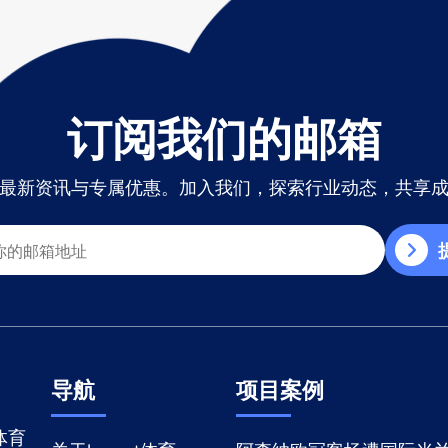
订阅我们的邮箱
最新资讯与专属优惠。加入我们，探索行业动态，共享
导航
项目案例
体育