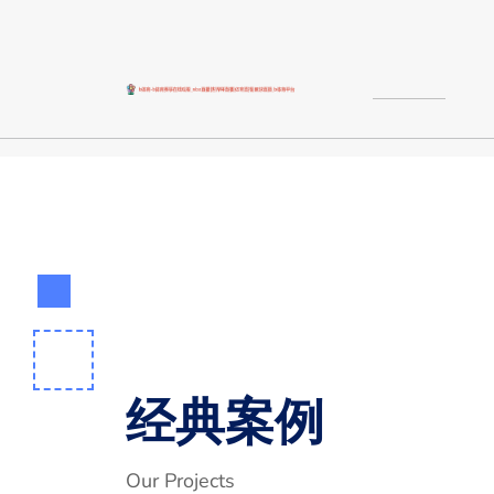
经典案例
Our Projects