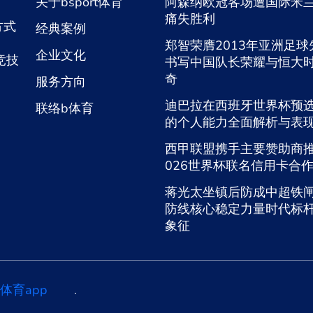
关于bsport体育
阿森纳欧冠客场遭国际米
痛失胜利
方式
经典案例
郑智荣膺2013年亚洲足球
企业文化
竞技
书写中国队长荣耀与恒大
奇
服务方向
迪巴拉在西班牙世界杯预
联络b体育
的个人能力全面解析与表
西甲联盟携手主要赞助商推
026世界杯联名信用卡合
蒋光太坐镇后防成中超铁
防线核心稳定力量时代标
象征
b体育app
.