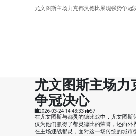
尤文图斯主场力克都灵德比展现强势争冠
尤文图斯主场力
争冠决心
2026-03-24 14:48:33
57
在尤文图斯与都灵的德比战中，尤文图斯
仅为他们赢得了都灵德比的荣誉，还向外
在主场迎战都灵，面对这一场传统的城市