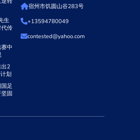
兰逆转
宿州市饥圆山谷283号
先生
+13594780049
时代传
contested@yahoo.com
选赛中
现
出2
作计划
闸国足
杆坚固