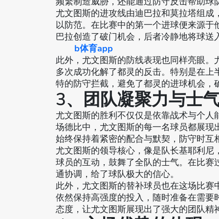
频繁制造威胁，还能通过防守反击帮助球
尤文图斯的进攻线由迪巴拉和莫拉塔组成
以防范。在比赛中的第一个进球便来源于
巴拉创造了破门机会，后者冷静地将球送
b体育app
此外，尤文图斯的防线表现也同样亮眼。
多次成功化解了都灵的反击。特别是在上
特的防守拦截，避免了都灵的进球机会，
3、团队凝聚力与士
尤文图斯的胜利不仅仅是依靠战术与个人
场德比中，尤文图斯的每一名球员都展现
始终保持着紧密的配合与默契，防守时互
尤文图斯的领导核心，像是队长基耶利尼
球员的互动，鼓舞了全队的士气。在比赛
通协调，给了球队极大的信心。
此外，尤文图斯的替补球员也在这场比赛
依然保持高强度的投入，随时准备在需要
态度，让尤文图斯展现出了强大的团队精