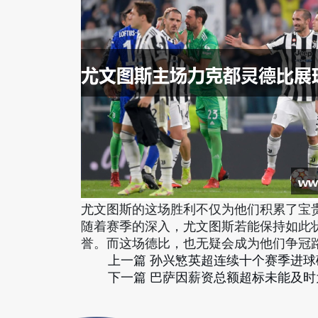
尤文图斯的这场胜利不仅为他们积累了宝
随着赛季的深入，尤文图斯若能保持如此
誉。而这场德比，也无疑会成为他们争冠
上一篇
孙兴慜英超连续十个赛季进球
下一篇
巴萨因薪资总额超标未能及时