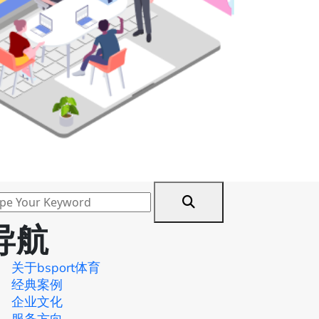
导航
关于bsport体育
经典案例
企业文化