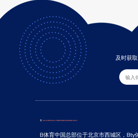
及时获取
B体育中国总部位于北京市西城区，Bty