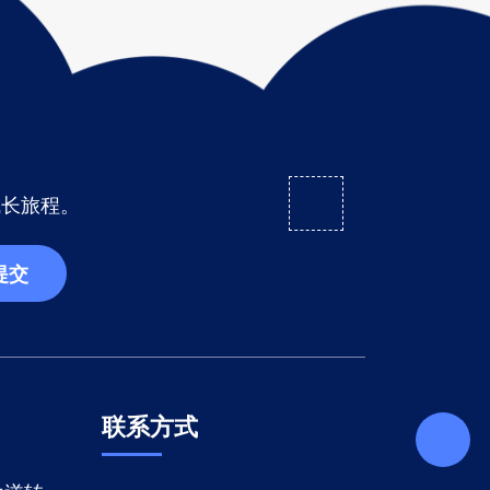
成长旅程。
提交
联系方式