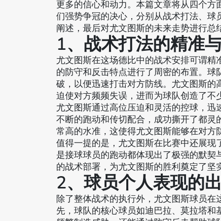
更多的信心和动力。本篇文章将从四个方
们强势争冠的决心，分别从战术打法、球
阐述，最后对尤文图斯的未来走势进行总
1、战术打法的精准
尤文图斯在这场德比中的战术安排可谓精
的防守和反击特点进行了周密的布置。球队
破，以便迅速打击对方防线。尤文图斯的
迫使对方频频失误，进而为球队创造了不
尤文图斯通过高位压迫和灵活的控球，迅
不断的跑动和传切配合，成功撕开了都灵
常高的水准，这使得尤文图斯能够在对方
值得一提的是，尤文图斯在比赛中还展现
是接球球员的跑动都体现出了极强的默契
的战术部署，为尤文图斯的胜利奠定了坚
2、球员个人表现的
除了整体战术的执行外，尤文图斯球员在
先，球队的核心球员如迪巴拉、莫拉塔和