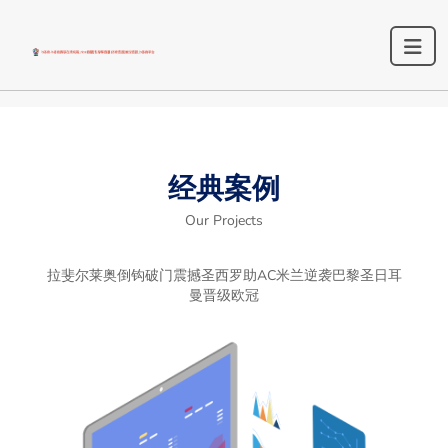
经典案例
Our Projects
拉斐尔莱奥倒钩破门震撼圣西罗助AC米兰逆袭巴黎圣日耳
曼晋级欧冠