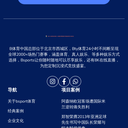
B体育中国总部位于北京市西城区，Bty体育24小时不间断呈现
全球2000+场热门赛事，涵盖体育、真人娱乐、等多种娱乐方式
选择，Bsports让你随时随地可以尽享娱乐，还有8K在线直播，
为您定制沉浸式竞技盛宴。
导航
项目案例
关于bsport体育
阿森纳欧冠客场遭国际米
兰逆转痛失胜利
经典案例
郑智荣膺2013年亚洲足球
企业文化
先生书写中国队长荣耀与