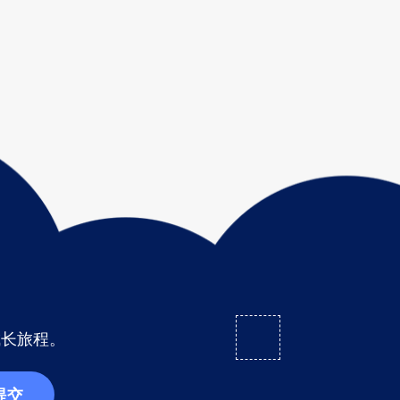
成长旅程。
提交