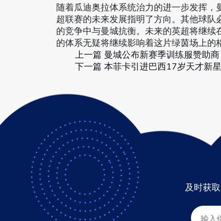
随着瓜迪奥拉体系统治力的进一步发挥，
超联赛的未来发展指明了方向。其他球队
的竞争中与曼城抗衡。未来的英超将继续
的体系无疑将继续影响着这片绿茵场上的
上一篇
曼城公布新赛季训练服赞助商
下一篇
本菲卡引进巴西17岁天才新
及时获取