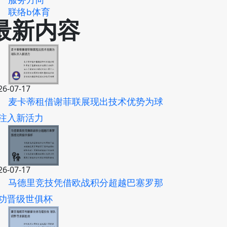
服务方向
联络b体育
最新内容
26-07-17
麦卡蒂租借谢菲联展现出技术优势为球
注入新活力
26-07-17
马德里竞技凭借欧战积分超越巴塞罗那
功晋级世俱杯