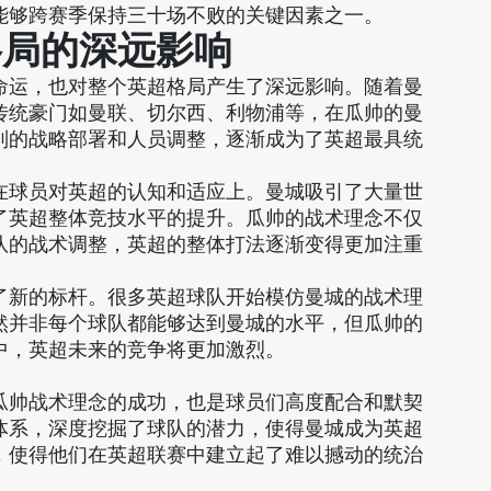
能够跨赛季保持三十场不败的关键因素之一。
格局的深远影响
命运，也对整个英超格局产生了深远影响。随着曼
传统豪门如曼联、切尔西、利物浦等，在瓜帅的曼
列的战略部署和人员调整，逐渐成为了英超最具统
在球员对英超的认知和适应上。曼城吸引了大量世
了英超整体竞技水平的提升。瓜帅的战术理念不仅
队的战术调整，英超的整体打法逐渐变得更加注重
了新的标杆。很多英超球队开始模仿曼城的战术理
然并非每个球队都能够达到曼城的水平，但瓜帅的
中，英超未来的竞争将更加激烈。
瓜帅战术理念的成功，也是球员们高度配合和默契
体系，深度挖掘了球队的潜力，使得曼城成为英超
，使得他们在英超联赛中建立起了难以撼动的统治