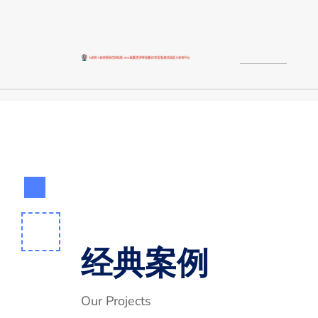
经典案例
Our Projects