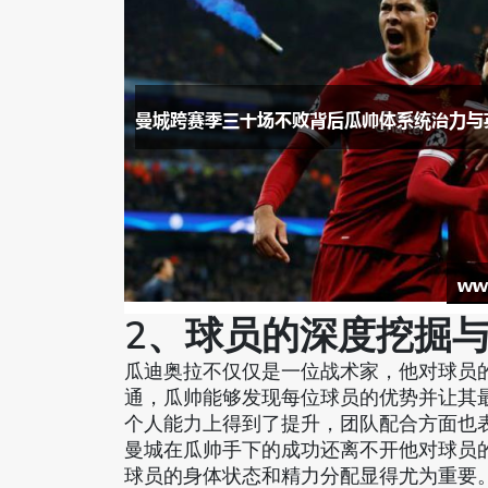
2、球员的深度挖掘
瓜迪奥拉不仅仅是一位战术家，他对球员
通，瓜帅能够发现每位球员的优势并让其
个人能力上得到了提升，团队配合方面也
曼城在瓜帅手下的成功还离不开他对球员
球员的身体状态和精力分配显得尤为重要