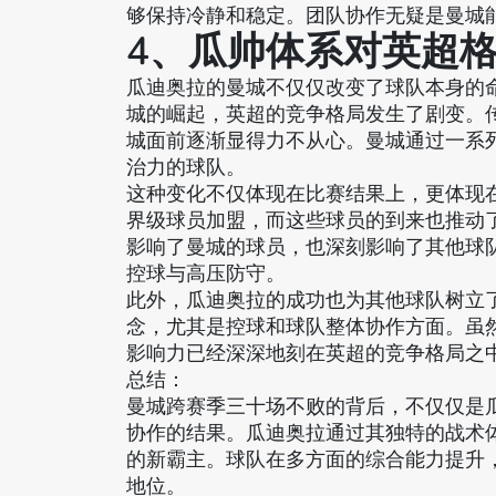
够保持冷静和稳定。团队协作无疑是曼城
4、瓜帅体系对英超
瓜迪奥拉的曼城不仅仅改变了球队本身的
城的崛起，英超的竞争格局发生了剧变。
城面前逐渐显得力不从心。曼城通过一系
治力的球队。
这种变化不仅体现在比赛结果上，更体现
界级球员加盟，而这些球员的到来也推动
影响了曼城的球员，也深刻影响了其他球
控球与高压防守。
此外，瓜迪奥拉的成功也为其他球队树立
念，尤其是控球和球队整体协作方面。虽
影响力已经深深地刻在英超的竞争格局之
总结：
曼城跨赛季三十场不败的背后，不仅仅是
协作的结果。瓜迪奥拉通过其独特的战术
的新霸主。球队在多方面的综合能力提升
地位。