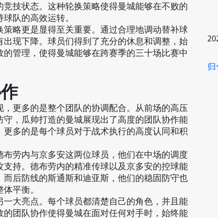
的竞技状态。这种轮换策略使得曼城能够在不败的
持球队的高效运转。
换策略更是显得至关重要。通过合理地调动替补球
20
有出现下降。球员们得到了充分的休息和调整，始
效的管理，使得曼城能够在跨赛季的三十场比赛中
归
协作
现，更多的是整个团队的协调配合。从前场的高压
防守，瓜帅打造的曼城展现出了高度的团队协作能
，更多的是每个球员对于战术执行的高度认同和积
德布劳内与京多安这两位球员，他们在中场的调度
攻支持。德布劳内的精准传球以及京多安的控球能
。而后防线的斯通斯和迪亚斯，他们的稳固防守也
整体平衡。
另一大亮点。每个球员都清楚自己的角色，并且能
效的团队协作使得曼城在面对任何对手时，始终能