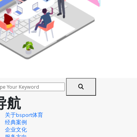
导航
关于bsport体育
经典案例
企业文化