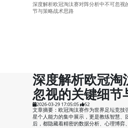
深度解析欧冠淘汰赛对阵分析中不可忽视
节与策略战术思路
深度解析欧冠淘
忽视的关键细节
2026-03-29 17:05:05
52
文章摘要：欧冠淘汰赛作为世界足坛竞技
星个人能力的集中展示，更是教练智慧、
后，都隐藏着精密的数据分析、心理博弈