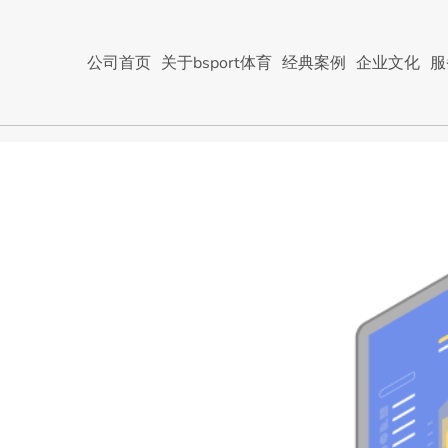
公司首页
关于bsport体育
经典案例
企业文化
服