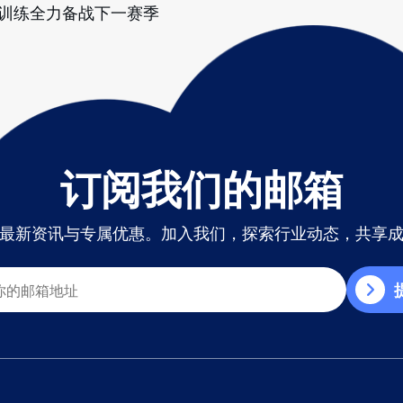
训练全力备战下一赛季
订阅我们的邮箱
最新资讯与专属优惠。加入我们，探索行业动态，共享