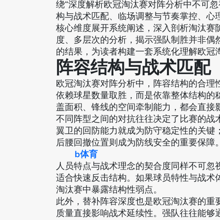
绕“深度解析欧冠淘汰赛对阵分析中不可忽
构与战术匹配、临场调整与节奏掌控、心
核心维度展开系统阐述，深入剖析淘汰赛
度、多层次的分析，揭示强队制胜并非偶
的结果，为读者构建一套系统化理解欧冠
阵容结构与战术匹配
欧冠淘汰赛对阵分析中，阵容结构的合理
依赖球星数量取胜，而是依靠整体结构的
盖面积、锋线的空间牵制能力，都会直接
不同阵型之间的对抗往往决定了比赛的战
翼卫的回防能力就成为防守稳定性的关键
后腰回撤位置则成为防线安全的重要保障
b体育
人员特点与战术理念的契合度同样不可忽
适合快速反击结构。如果球员特性与战术
淘汰赛中暴露结构性弱点。
此外，替补阵容深度也是欧冠淘汰赛的重
质量直接影响战术延续性。强队往往能够