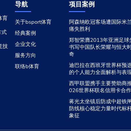
导航
项目案例
体育
关于bsport体育
阿森纳欧冠客场遭国际米
痛失胜利
方式
经典案例
郑智荣膺2013年亚洲足球
企业文化
竞技
书写中国队长荣耀与恒大
奇
服务方向
迪巴拉在西班牙世界杯预
联络b体育
的个人能力全面解析与表
西甲联盟携手主要赞助商推
026世界杯联名信用卡合
蒋光太坐镇后防成中超铁
防线核心稳定力量时代标
象征