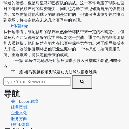
球迷的遗憾，也是对皇马和巴西队的挑战。这一事件暴露了球队在面
对关键球员缺席时的应变能力，同时也考验了维尼修斯自身的恢复能
力。虽然伤情对他和球队的影响是暂时的，但如何快速恢复并尽快回
到赛场，将决定他在未来几个赛季中的表现。
b体育app
从长远来看，维尼修斯的缺席虽然会给球队带来一定的不确定性，但
皇马和巴西队都有足够的实力来应对这一挑战。通过合理的战术调整
和人员轮换，他们依然有能力在比赛中保持竞争力。对于维尼修斯本
人来说，这段恢复期将是他职业生涯中的一个转折点，如何克服伤
病、重返巅峰，将决定他未来的成就。
上一篇
皇马伯纳乌球场翻新后演唱会收入激增成为新盈利增长
点
下一篇
祖马英超客场头球建功力助球队锁定胜局
导航
关于bsport体育
经典案例
企业文化
服务方向
联络b体育