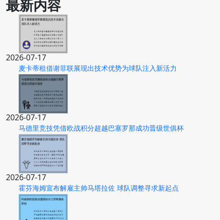
最新内容
2026-07-17
麦卡蒂租借谢菲联展现出技术优势为球队注入新活力
2026-07-17
马德里竞技凭借欧战积分超越巴塞罗那成功晋级世俱杯
2026-07-17
霍芬海姆宣布解雇主帅马塔拉佐 球队调整寻求新起点