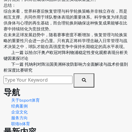
总结：
综合来看，世界杯赛后恢复管理与科学轮换策略并非独立存在，而是
相互支撑、共同作用于球队整体表现的重要体系。科学恢复为球员提
供身体与心理的再生基础，而合理轮换则确保这种恢复成果能够在比
赛中持续转化为竞技优势。
在未来足球发展趋势中，随着赛事密度不断增加，恢复管理与轮换策
略的重要性只会进一步凸显。只有真正将科学理念融入日常管理与战
术决策之中，球队才能在高强度竞争中保持长期稳定的高水平表现。
上一篇
以恰尔汗奥卢欧冠对阵利物浦稳定性变化观察表现分析关
键因素探讨论
下一篇
托纳利对阵法国美洲杯攻防影响力全面解读与战术价值剖
析深度比赛研究
导航
关于bsport体育
经典案例
企业文化
服务方向
联络b体育