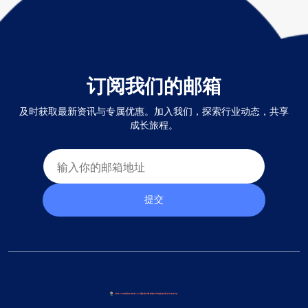
订阅我们的邮箱
及时获取最新资讯与专属优惠。加入我们，探索行业动态，共享
成长旅程。
提交