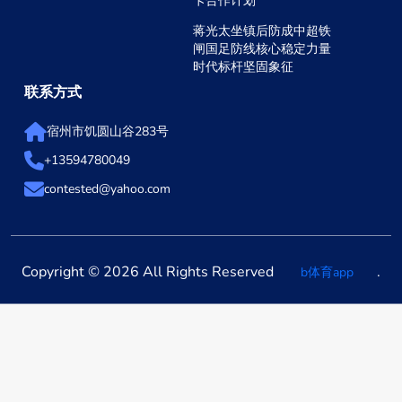
卡合作计划
蒋光太坐镇后防成中超铁
闸国足防线核心稳定力量
时代标杆坚固象征
联系方式
宿州市饥圆山谷283号
+13594780049
contested@yahoo.com
Copyright © 2026 All Rights Reserved
.
b体育app