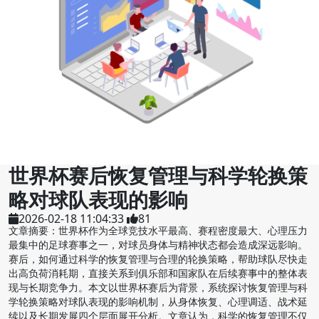
世界杯赛后恢复管理与科学轮换策
略对球队表现的影响
2026-02-18 11:04:33
81
文章摘要：世界杯作为全球竞技水平最高、赛程密度最大、心理压力
最集中的足球赛事之一，对球员身体与精神状态都会造成深远影响。
赛后，如何通过科学的恢复管理与合理的轮换策略，帮助球队尽快走
出高负荷消耗期，直接关系到俱乐部和国家队在后续赛事中的整体表
现与长期竞争力。本文以世界杯赛后为背景，系统探讨恢复管理与科
学轮换策略对球队表现的影响机制，从身体恢复、心理调适、战术延
续以及长期发展四个层面展开分析。文章认为，科学的恢复管理不仅