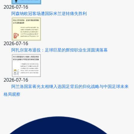
2026-07-16
阿森纳欧冠客场遭国际米兰逆转痛失胜利
2026-07-16
阿扎尔宣布退役：足球巨星的辉煌职业生涯圆满落幕
2026-07-16
阿兰洛国富蒋光太相继入选国足背后的归化战略与中国足球未来
格局观察