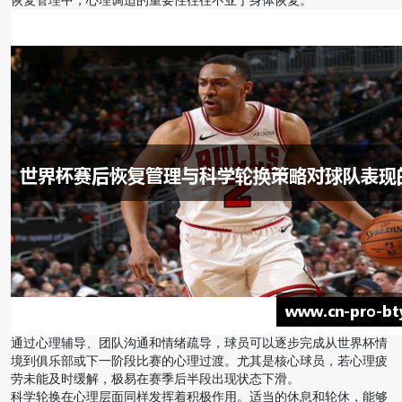
恢复管理中，心理调适的重要性往往不亚于身体恢复。
通过心理辅导、团队沟通和情绪疏导，球员可以逐步完成从世界杯情
境到俱乐部或下一阶段比赛的心理过渡。尤其是核心球员，若心理疲
劳未能及时缓解，极易在赛季后半段出现状态下滑。
科学轮换在心理层面同样发挥着积极作用。适当的休息和轮休，能够