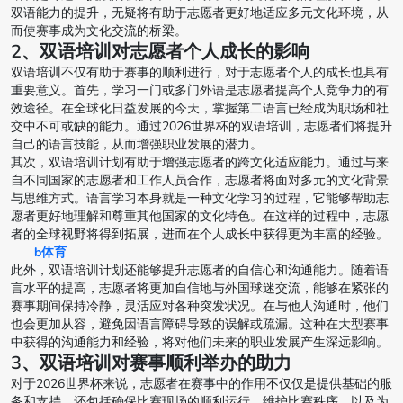
双语能力的提升，无疑将有助于志愿者更好地适应多元文化环境，从
而使赛事成为文化交流的桥梁。
2、双语培训对志愿者个人成长的影响
双语培训不仅有助于赛事的顺利进行，对于志愿者个人的成长也具有
重要意义。首先，学习一门或多门外语是志愿者提高个人竞争力的有
效途径。在全球化日益发展的今天，掌握第二语言已经成为职场和社
交中不可或缺的能力。通过2026世界杯的双语培训，志愿者们将提升
自己的语言技能，从而增强职业发展的潜力。
其次，双语培训计划有助于增强志愿者的跨文化适应能力。通过与来
自不同国家的志愿者和工作人员合作，志愿者将面对多元的文化背景
与思维方式。语言学习本身就是一种文化学习的过程，它能够帮助志
愿者更好地理解和尊重其他国家的文化特色。在这样的过程中，志愿
者的全球视野将得到拓展，进而在个人成长中获得更为丰富的经验。
b体育
此外，双语培训计划还能够提升志愿者的自信心和沟通能力。随着语
言水平的提高，志愿者将更加自信地与外国球迷交流，能够在紧张的
赛事期间保持冷静，灵活应对各种突发状况。在与他人沟通时，他们
也会更加从容，避免因语言障碍导致的误解或疏漏。这种在大型赛事
中获得的沟通能力和经验，将对他们未来的职业发展产生深远影响。
3、双语培训对赛事顺利举办的助力
对于2026世界杯来说，志愿者在赛事中的作用不仅仅是提供基础的服
务和支持，还包括确保比赛现场的顺利运行，维护比赛秩序，以及为