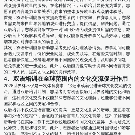
观众提供高质量的服务。在这种情况下，双语培训显得尤为重要。志
愿者的语言能力直接关系到赛事的整体服务质量和观众的体验感。
首先，双语培训能够有效提高志愿者的工作效率。在赛事期间，志愿
者需要与来自世界各地的观众进行交流，提供信息、解决问题。通过
双语培训，志愿者能够在第一时间用外语为观众提供所需的信息，减
少语言上的误解和沟通障碍。这不仅能够提升赛事的运营效率，还能
增加观众对赛事组织的满意度。
其次，双语培训能够帮助志愿者更好地处理紧急情况。赛事期间可能
会遇到突发事件，例如安全问题、观众失联等。在这些关键时刻，志
愿者能够快速且准确地与来自不同国家的观众沟通，及时解决问题，
避免事态的进一步恶化。此外，双语能力也有助于协调不同语言背景
的工作人员，提高团队之间的协作效率。
4、双语培训在全球范围内的文化交流促进作用
2026世界杯不仅是一次体育赛事，它还承载着促进全球文化交流的使
命。通过双语培训计划，志愿者将有机会接触到世界各地的文化和语
言，这种跨文化交流不仅能加深志愿者的文化理解，还能够促进不同
国家和地区之间的友谊和合作。
双语培训不仅仅是语言能力的提高，更是文化意识的培养。志愿者在
学习外语的过程中，会逐渐了解语言背后的文化背景，这种了解能够
帮助他们在实际工作中更加敏锐地感知不同文化的差异，从而避免文
化冲突，促进和谐交流。此外，志愿者还能够通过与外国球迷和游客
的互动，感受到不同文化的魅力，增进对他国文化的理解与尊重。