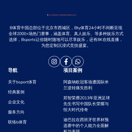
B体育中国总部位于北京市西城区，Bty体育24小时不间断呈现
全球2000+场热门赛事，涵盖体育、真人娱乐、等多种娱乐方式
选择，Bsports让你随时随地可以尽享娱乐，还有8K在线直播，
为您定制沉浸式竞技盛宴。
导航
项目案例
关于bsport体育
阿森纳欧冠客场遭国际米
兰逆转痛失胜利
经典案例
郑智荣膺2013年亚洲足球
企业文化
先生书写中国队长荣耀与
恒大时代传奇
服务方向
迪巴拉在西班牙世界杯预
联络b体育
选赛中的个人能力全面解
析与表现