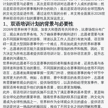
计划的背景与必要性；其次是双语培训对志愿者个人成长的影响；然
后是双语培训对赛事顺利举办的助力；最后是双语培训在全球范围内
的文化交流促进作用。通过这些方面的分析，本文将全面展示2026世
界杯双语培训计划的重要性及其深远意义。
1、双语培训计划的背景与必要性
2026年世界杯将于美国、加拿大和墨西哥共同举办，比赛场馆分布广
泛，观众来自世界各地。为了确保赛事的顺利进行，志愿者需要与来
自不同国家和地区的游客、球迷以及工作人员进行有效沟通。语言障
碍一直是大型国际赛事中的一个难点，而在如此庞大的世界杯赛事
中，志愿者的语言能力直接影响到比赛现场的秩序和氛围。因此，官
方决定为所有志愿者提供双语培训计划，旨在弥补语言差异，提升志
愿者的沟通能力。
世界杯的志愿者不仅仅是赛事的组织者和服务提供者，还肩负着与各
国球迷和游客互动的重任。不同国家的观众在赛事期间会使用不同的
语言，志愿者如果能够掌握一至两门外语，便能在赛事的每个环节中
发挥更大的作用。例如，在赛前、赛中和赛后的各类活动中，志愿者
将需要解答观众的提问，提供场馆指引，以及协助处理突发事件。掌
握双语将有效提升他们的服务质量，使比赛更加顺畅。
此外，双语培训计划的实施不仅是为了满足赛事的基本需求，更是响
应全球化趋势的重要举措。随着世界各国的联系日益紧密，跨文化沟
通成为全球性挑战之一。世界杯作为全球观众关注的盛会，提供语言
培训是对这一挑战的积极回应，推动了不同文化之间的理解和尊重。