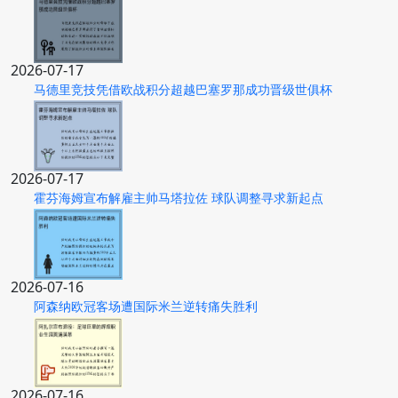
2026-07-17
马德里竞技凭借欧战积分超越巴塞罗那成功晋级世俱杯
2026-07-17
霍芬海姆宣布解雇主帅马塔拉佐 球队调整寻求新起点
2026-07-16
阿森纳欧冠客场遭国际米兰逆转痛失胜利
2026-07-16