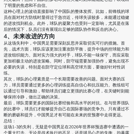
了明显的焦虑和不自信。
这种心理上的波动直接影响了中国队的整体发挥。比如，前锋线的球
员在面对对方防线时显得过于急功近，传球失误较多，未能通过稳健
的进攻找到机会。此外，球队的凝聚力也受到一定影响，尤其是在落
后的情况下，队员们没有展现出足够的团队协作和反击的决心。
4、未来改进的方向
从这场失利中，中国男足需要深刻反思并采取切实可行的措施。首
先，战术方面，球队应该更加注重攻防平衡，提升中场的控球能力和
进攻组织能力。面对实力强大的对手，球队不能一味保守，而应采取
更加积极主动的进攻策略。同时，防守端需要加强协作，避免出现不
必要的失误，特别是在防守定位球和高空球方面，要做好针对性训
练。
其次，球队的心理素质是一个长期需要改善的问题。面对大赛的压
力，球员需要通过更多的心理训练提高自信心和抗压能力。教练组可
以通过引导和激励，帮助球员们建立更强的比赛心理，在关键时刻能
够保持冷静，做出正确的决策。
最后，球队需要更多的国际比赛经验和高水平的对抗。在与世界强队
的比赛中，球员们才能够提升自己在国际赛场的竞争力。只有通过不
断的磨砺和提升，中国男足才有可能在未来的世预赛中走得更远。
总结：
这场1-3的失利，无疑是中国男足在2026年世界杯预选赛中遭遇的一
个重大打击。无论是战术执行的不足，还是球员心态的失衡，均暴露