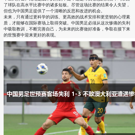
了球队在高水平比赛中的诸多短板。尽管这场比赛的结果令人失望，
但也为中国男足提供了一个清晰的反思和改进的机会。
未来，只有通过更科学的训练、更高效的战术安排和更坚韧的心理素
质，才能够在国际赛场上取得突破。中国男足必须从这次惨痛的失利
中吸取教训，不断完善自己，为未来的比赛做好准备，争取在接下来
的世预赛中迎来更好的表现。