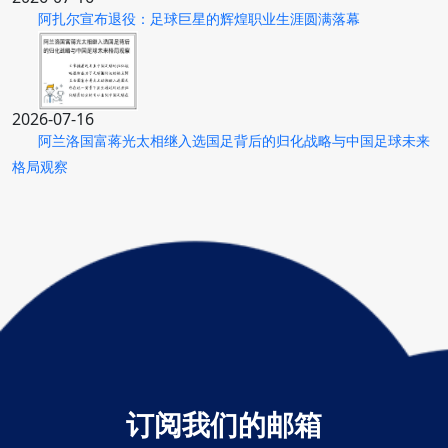
阿扎尔宣布退役：足球巨星的辉煌职业生涯圆满落幕
2026-07-16
阿兰洛国富蒋光太相继入选国足背后的归化战略与中国足球未来
格局观察
订阅我们的邮箱