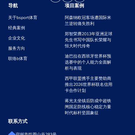
导航
项目案例
关于bsport体育
阿森纳欧冠客场遭国际米
兰逆转痛失胜利
经典案例
郑智荣膺2013年亚洲足球
企业文化
先生书写中国队长荣耀与
恒大时代传奇
服务方向
迪巴拉在西班牙世界杯预
联络b体育
选赛中的个人能力全面解
析与表现
西甲联盟携手主要赞助商
推出2026世界杯联名信用
卡合作计划
蒋光太坐镇后防成中超铁
闸国足防线核心稳定力量
时代标杆坚固象征
联系方式
宿州市饥圆山谷283号