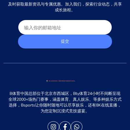
及时获取最新资讯与专属优惠。加入我们，探索行业动态，共享
成长旅程。
提交
B体育中国总部位于北京市西城区，Bty体育24小时不间断呈现
全球2000+场热门赛事，涵盖体育、真人娱乐、等多种娱乐方式
选择，Bsports让你随时随地可以尽享娱乐，还有8K在线直播，
为您定制沉浸式竞技盛宴。