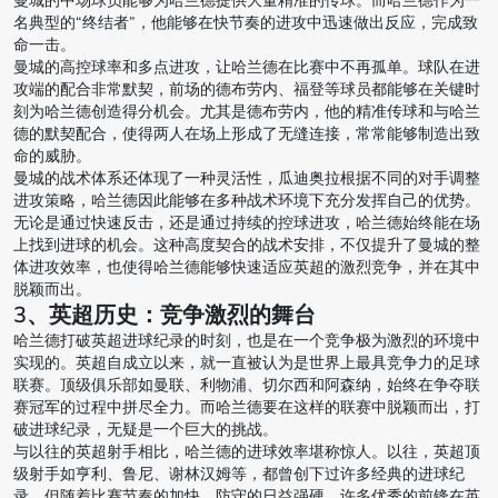
曼城的中场球员能够为哈兰德提供大量精准的传球。而哈兰德作为一
名典型的“终结者”，他能够在快节奏的进攻中迅速做出反应，完成致
命一击。
曼城的高控球率和多点进攻，让哈兰德在比赛中不再孤单。球队在进
攻端的配合非常默契，前场的德布劳内、福登等球员都能够在关键时
刻为哈兰德创造得分机会。尤其是德布劳内，他的精准传球和与哈兰
德的默契配合，使得两人在场上形成了无缝连接，常常能够制造出致
命的威胁。
曼城的战术体系还体现了一种灵活性，瓜迪奥拉根据不同的对手调整
进攻策略，哈兰德因此能够在多种战术环境下充分发挥自己的优势。
无论是通过快速反击，还是通过持续的控球进攻，哈兰德始终能在场
上找到进球的机会。这种高度契合的战术安排，不仅提升了曼城的整
体进攻效率，也使得哈兰德能够快速适应英超的激烈竞争，并在其中
脱颖而出。
3、英超历史：竞争激烈的舞台
哈兰德打破英超进球纪录的时刻，也是在一个竞争极为激烈的环境中
实现的。英超自成立以来，就一直被认为是世界上最具竞争力的足球
联赛。顶级俱乐部如曼联、利物浦、切尔西和阿森纳，始终在争夺联
赛冠军的过程中拼尽全力。而哈兰德要在这样的联赛中脱颖而出，打
破进球纪录，无疑是一个巨大的挑战。
与以往的英超射手相比，哈兰德的进球效率堪称惊人。以往，英超顶
级射手如亨利、鲁尼、谢林汉姆等，都曾创下过许多经典的进球纪
录。但随着比赛节奏的加快，防守的日益强硬，许多优秀的前锋在英