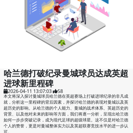
哈兰德打破纪录曼城球员达成英超
进球新里程碑
2026-04-11 13:07:03
58
本文将深入探讨曼城球员哈兰德在英超赛场上打破进球纪录的非凡成
就，分析这一里程碑的背后因素，并探讨哈兰德的表现对曼城以及英
超历史的影响。从哈兰德的个人能力、曼城的战术体系、英超历史的
背景、以及他对未来的影响等方面，我们将逐一分析，呈现出哈兰德
如何一步步突破记录，成为现代足球的超级球星。这不仅是对哈兰德
个人的赞誉，更是对曼城整体实力以及英超联赛竞技水平的进一步认
可。