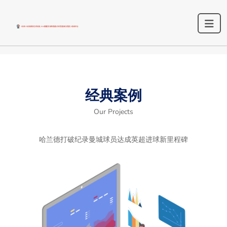
经典案例
Our Projects
哈兰德打破纪录曼城球员达成英超进球新里程碑