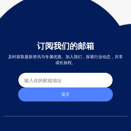
订阅我们的邮箱
及时获取最新资讯与专属优惠。加入我们，探索行业动态，共享
成长旅程。
提交