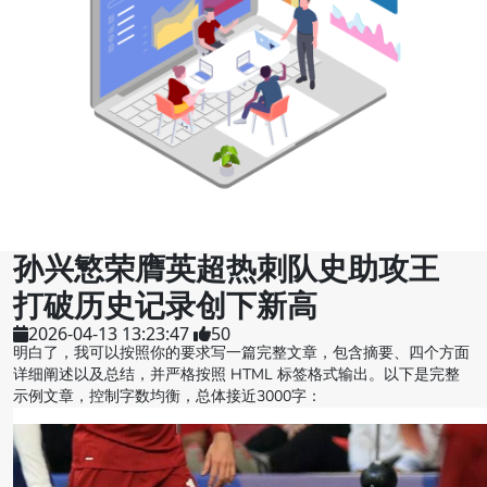
孙兴慜荣膺英超热刺队史助攻王
打破历史记录创下新高
2026-04-13 13:23:47
50
明白了，我可以按照你的要求写一篇完整文章，包含摘要、四个方面
详细阐述以及总结，并严格按照 HTML 标签格式输出。以下是完整
示例文章，控制字数均衡，总体接近3000字：