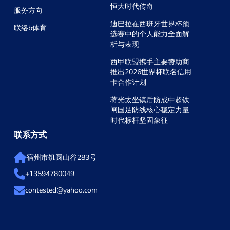
恒大时代传奇
服务方向
迪巴拉在西班牙世界杯预
联络b体育
选赛中的个人能力全面解
析与表现
西甲联盟携手主要赞助商
推出2026世界杯联名信用
卡合作计划
蒋光太坐镇后防成中超铁
闸国足防线核心稳定力量
时代标杆坚固象征
联系方式
宿州市饥圆山谷283号
+13594780049
contested@yahoo.com