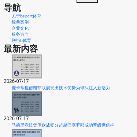
导航
关于bsport体育
经典案例
企业文化
服务方向
联络b体育
最新内容
2026-07-17
麦卡蒂租借谢菲联展现出技术优势为球队注入新活力
2026-07-17
马德里竞技凭借欧战积分超越巴塞罗那成功晋级世俱杯