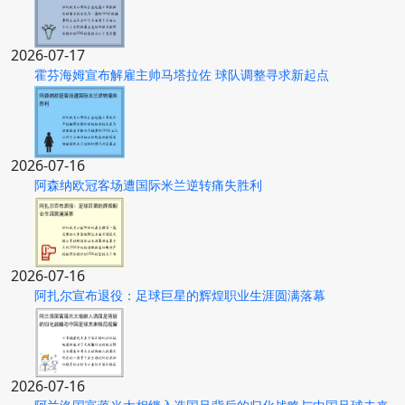
2026-07-17
霍芬海姆宣布解雇主帅马塔拉佐 球队调整寻求新起点
2026-07-16
阿森纳欧冠客场遭国际米兰逆转痛失胜利
2026-07-16
阿扎尔宣布退役：足球巨星的辉煌职业生涯圆满落幕
2026-07-16