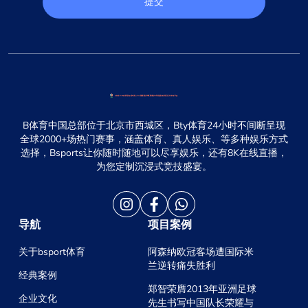
提交
B体育中国总部位于北京市西城区，Bty体育24小时不间断呈现
全球2000+场热门赛事，涵盖体育、真人娱乐、等多种娱乐方式
选择，Bsports让你随时随地可以尽享娱乐，还有8K在线直播，
为您定制沉浸式竞技盛宴。
导航
项目案例
关于bsport体育
阿森纳欧冠客场遭国际米
兰逆转痛失胜利
经典案例
郑智荣膺2013年亚洲足球
企业文化
先生书写中国队长荣耀与