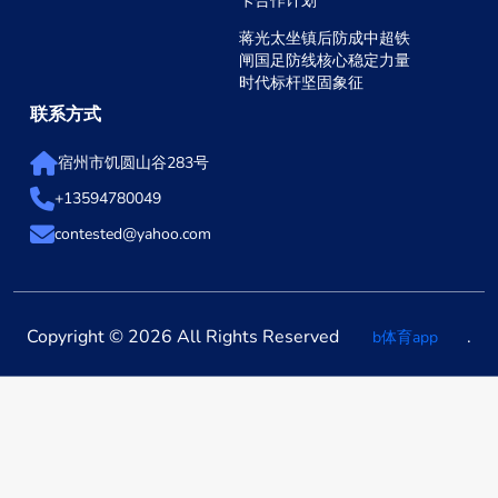
卡合作计划
蒋光太坐镇后防成中超铁
闸国足防线核心稳定力量
时代标杆坚固象征
联系方式
宿州市饥圆山谷283号
+13594780049
contested@yahoo.com
Copyright © 2026 All Rights Reserved
.
b体育app