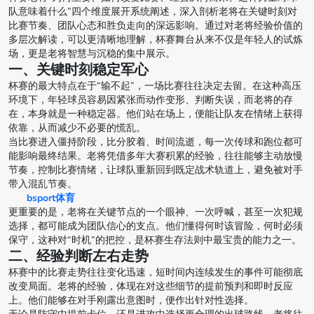
队意味着什么”四个维度展开系统阐述，深入剖析老将在关键时刻对
比赛节奏、团队心态和胜负走向的深远影响。通过对老将经验价值的
多层次解读，可以更清晰地理解，杯赛舞台从来不仅是年轻人的试炼
场，更是老将智慧与沉稳的集中展示。
一、关键时刻稳定军心
杯赛的最大特点在于“输不起”，一场比赛往往决定去留。在这种高压
环境下，年轻球员容易因紧张而动作变形、判断失误，而老将的存
在，本身就是一种稳定器。他们站在场上，便能让队友在情绪上获得
依靠，从而减少不必要的慌乱。
当比赛进入僵持阶段，比分胶着、时间流逝，每一次传球和跑位都可
能影响最终结果。老将凭借多年大赛积累的经验，往往能够主动放慢
节奏，控制比赛情绪，让球队重新回到既定战术轨道上，避免被对手
带入混乱节奏。
bsport体育
更重要的是，老将在关键节点的一个眼神、一次呼喊，甚至一次犯规
选择，都可能成为团队信心的支点。他们懂得何时该冒险，何时必须
保守，这种对“时机”的把控，是杯赛生存法则中最宝贵的能力之一。
二、经验判断左右走势
杯赛中的比赛走势往往变化迅速，短时间内连续发生的事件可能彻底
改变局面。老将的经验，体现在对这些细节的提前预判和即时反应
上。他们能够在对手刚露出意图时，便作出针对性选择。