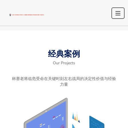
经典案例
Our Projects
杯赛老将临危受命在关键时刻左右战局的决定性价值与经验
力量