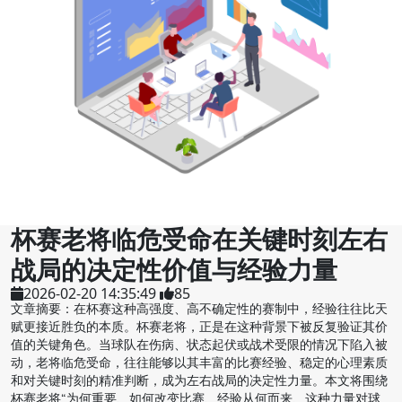
杯赛老将临危受命在关键时刻左右
战局的决定性价值与经验力量
2026-02-20 14:35:49
85
文章摘要：在杯赛这种高强度、高不确定性的赛制中，经验往往比天
赋更接近胜负的本质。杯赛老将，正是在这种背景下被反复验证其价
值的关键角色。当球队在伤病、状态起伏或战术受限的情况下陷入被
动，老将临危受命，往往能够以其丰富的比赛经验、稳定的心理素质
和对关键时刻的精准判断，成为左右战局的决定性力量。本文将围绕
杯赛老将“为何重要、如何改变比赛、经验从何而来、这种力量对球