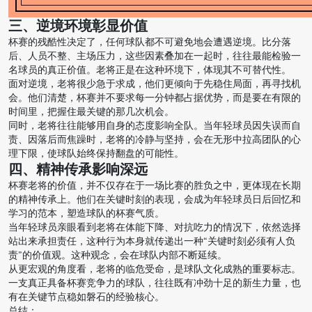
三、逆境环境彰显价值
杯赛的残酷性决定了，任何球队都不可避免地会遭遇逆境。比分落
后、人员不整、主场压力，这些因素叠加在一起时，往往最能检验一
名球员的真正价值。老将正是在这种环境下，体现其不可替代性。
面对逆境，老将很少急于求成，他们更倾向于先稳住局面，再寻找机
会。他们清楚，杯赛并不要求每一分钟都占据优势，而是要在有限的
时间里，把握住最关键的那几次机会。
同时，老将往往能够用自身的态度影响全队。当年轻球员因失误而自
责、因落后而焦躁时，老将的冷静与坚持，会在无形中拉高团队的心
理下限，使球队始终保持翻盘的可能性。
四、精神传承影响深远
杯赛老将的价值，并不仅存在于一场比赛的胜负之中，更体现在长期
的精神传承上。他们在关键时刻的表现，会成为年轻球员日后回忆和
学习的范本，塑造球队的杯赛气质。
当年轻球员亲眼看到老将在体能下降、对抗吃力的情况下，依然选择
站出来承担责任，这种行为本身就传递出一种“关键时刻必须有人负
责”的价值观。这种观念，会在球队内部不断延续。
从更宏观的角度看，老将的临危受命，是球队文化成熟的重要标志。
一支真正具备杯赛竞争力的球队，往往既有冲劲十足的新生力量，也
有在关键节点稳如磐石的经验核心。
总结：