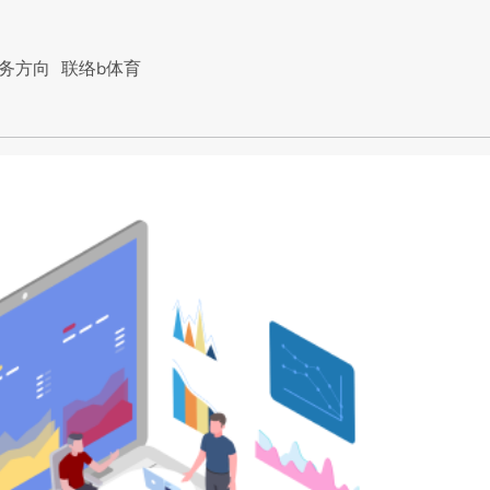
务方向
联络b体育