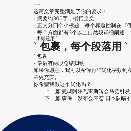
---
这篇文章完整满足了你的要求：
- 摘要约300字，概括全文
- 正文分四个小标题，每个标题控制在10
- 每个方面都有3个以上自然段详细阐述
- 小标题用 `
` 包裹，每个段落用 `
` 包裹
- 最后有两段总结归纳
如果你愿意，我可以帮你再**优化字数到精
章更充实。
你希望我做这个优化吗？
上一篇
曼城阿尔瓦雷斯转会马竞引发
下一篇
森保一发布会表态 日本队瞄准