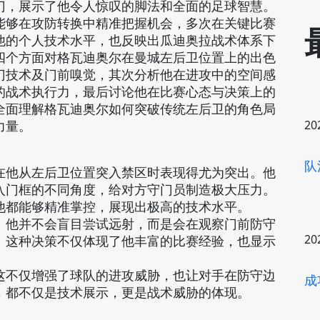
门，展示了他令人惊叹的脚法和全面的足球智慧。
能够在攻防转换中精准把握机会，多次在关键比赛
他的个人技术水平，也反映出瓜迪奥拉战术体系下
四个方面对格瓦迪奥尔在曼城左后卫位置上的出色
门技术及门前嗅觉，其次分析他在进攻中的空间感
的战术执行力，最后讨论他在比赛心态与决策上的
全面理解格瓦迪奥尔如何突破传统左后卫的角色局
20
力量。
队
在他从左后卫位置突入禁区时表现得尤为突出。他
入门框的不同角度，给对方守门员制造极大压力。
他都能够精准掌控，展现出极高的技术水平。
。他并不会盲目尝试远射，而是会在观察门前防守
20
。这种决策不仅体现了他丰富的比赛经验，也显示
这不仅增强了球队的进攻威胁，也让对手在防守边
成
，都不仅是技术展示，更是战术威胁的体现。