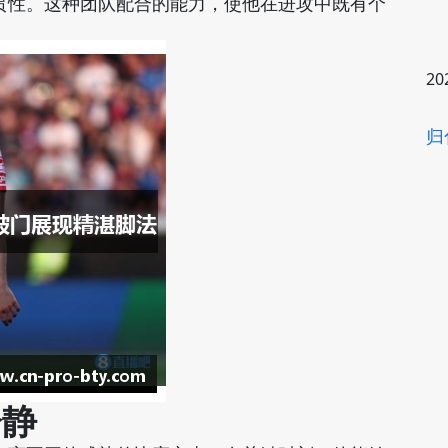
贯性。这种团队配合的能力，使他在进攻中既有个
20
归
冷静