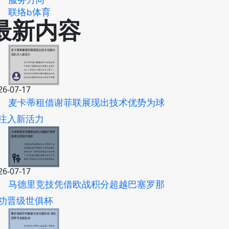
服务方向
联络b体育
最新内容
26-07-17
麦卡蒂租借谢菲联展现出技术优势为球
注入新活力
26-07-17
马德里竞技凭借欧战积分超越巴塞罗那
功晋级世俱杯