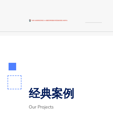
经典案例
Our Projects