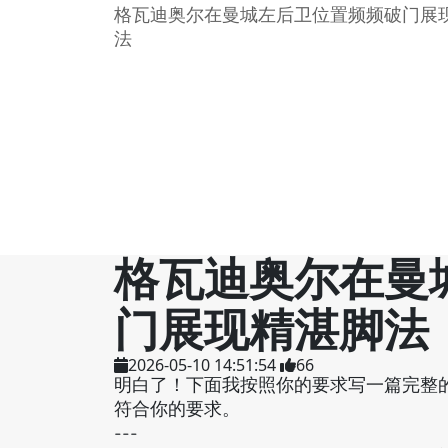
格瓦迪奥尔在曼城左后卫位置频频破门展
法
格瓦迪奥尔在曼
门展现精湛脚法
2026-05-10 14:51:54
66
明白了！下面我按照你的要求写一篇完整的
符合你的要求。
---