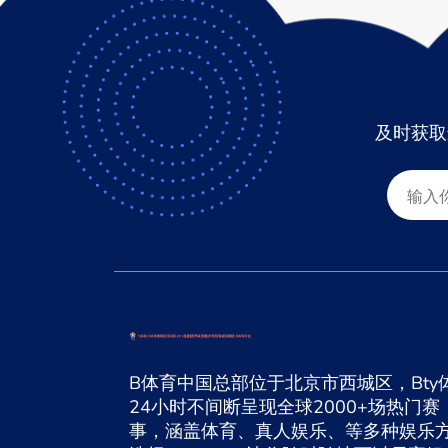
及时获取
B体育中国总部位于北京市西城区，Bty
24小时不间断呈现全球2000+场热门赛
事，涵盖体育、真人娱乐、等多种娱乐