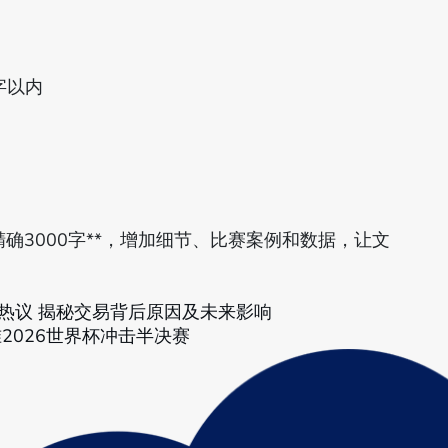
字以内
确3000字**，增加细节、比赛案例和数据，让文
热议 揭秘交易背后原因及未来影响
2026世界杯冲击半决赛