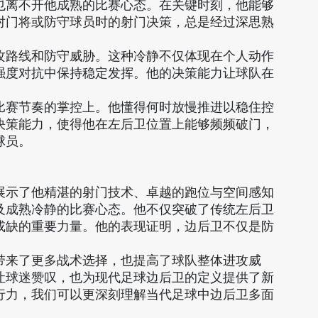
也离不开他成熟的比赛心态。在关键时刻，他能够
对门将或防守球员时的射门决策，总是经过深思熟
攻路线和防守威胁。这种冷静不仅体现在个人动作
强度对抗中保持稳定发挥。他的决策能力让球队在
比赛节奏的掌控上。他懂得何时放慢推进以稳住控
决策能力，使得他在左后卫位置上能够频频破门，
球员。
展示了他精湛的射门技术、卓越的跑位与空间感知
及成熟冷静的比赛心态。他不仅突破了传统左后卫
或缺的重要力量。他的表现证明，边后卫不仅是防
带来了更多战术选择，也提高了球队整体进攻威
让球迷赞叹，也为现代足球边后卫的定义提供了新
行力，我们可以更深刻理解当代足球中边后卫多面