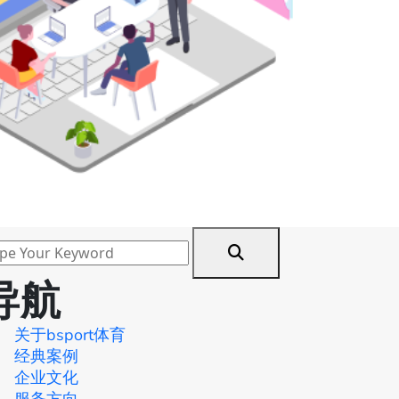
导航
关于bsport体育
经典案例
企业文化