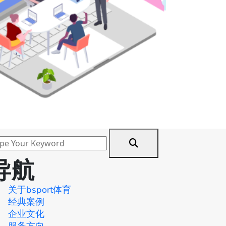
导航
关于bsport体育
经典案例
企业文化