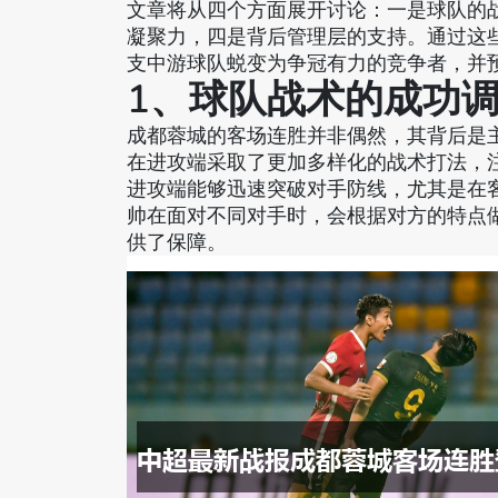
文章将从四个方面展开讨论：一是球队的
凝聚力，四是背后管理层的支持。通过这
支中游球队蜕变为争冠有力的竞争者，并
1、球队战术的成功
成都蓉城的客场连胜并非偶然，其背后是
在进攻端采取了更加多样化的战术打法，
进攻端能够迅速突破对手防线，尤其是在
帅在面对不同对手时，会根据对方的特点
供了保障。