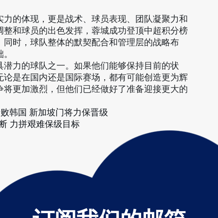
实力的体现，更是战术、球员表现、团队凝聚力和
调整和球员的出色发挥，蓉城成功登顶中超积分榜
。同时，球队整体的默契配合和管理层的战略布
础。
具潜力的球队之一。如果他们能够保持目前的状
无论是在国内还是国际赛场，都有可能创造更为辉
争将更加激烈，但他们已经做好了准备迎接更大的
惜败韩国 新加坡门将力保晋级
断 力拼艰难保级目标