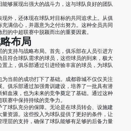
旧能够展现出强大的战斗力，这与球队良好的团队
表现外，还体现在球队对目标的共同追求上。从俱
标充满信心，并愿意为之付出努力。这种全员共同
激烈的中超联赛中脱颖而出的重要因素。
战略布局
层的支持与战略布局。首先，俱乐部在人员引进方
劲且符合球队需求的球员，这些球员的到来，极大
位置上，俱乐部通过引进经验丰富的球员，为球队
也为当前的成功打下了基础。成都蓉城不仅仅关注
展。俱乐部通过加强青训建设，培养了一批具有潜
新鲜血液，也为未来的竞争奠定了基础。通过这种
超联赛中保持持续的竞争力。
予了球队充分的保障。无论是在球员转会、设施建
大量资源。这些投入为球队提供了更好的条件，让
管理层的支持，确保了球队能够有足够的后备力量