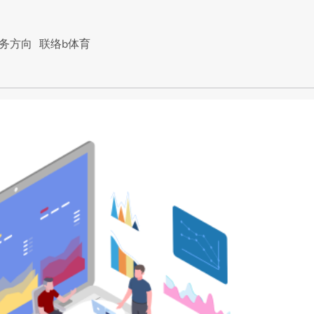
务方向
联络b体育