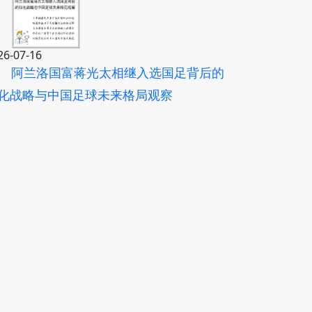
26-07-16
阿兰洛国富蒋光太相继入选国足背后的
化战略与中国足球未来格局观察