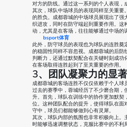
对方的防线。通过这一系列的个人表现，
其次，球队中场球员的表现同样至关重要
的胜负。成都蓉城的中场球员展现出了强
织进攻，同时在防守端起到重要作用。这
动，尤其是在客场，往往能够通过中场的
bsport体育
此外，防守球员的表现也为球队的连胜奠
的稳固性同样不容忽视。成都蓉城的后防
判断力，还通过默契配合在关键时刻成功
在客场取得连胜起到了至关重要的作用。
3、团队凝聚力的显
成都蓉城的客场连胜不仅仅依赖于个人球
过去的赛季中，蓉城经历了不少磨合期，
升。首先，球队在训练中的协作更加默契
位。这种团队配合的提升，使得球队在面
守中，球员们都能够做到心有灵犀。
其次，球队内部的氛围也非常积极向上。
时能够迅速调整状态，克服比赛中的不利