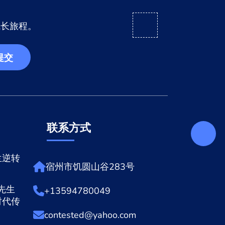
成长旅程。
提交
联系方式
兰逆转
宿州市饥圆山谷283号
先生
+13594780049
时代传
contested@yahoo.com