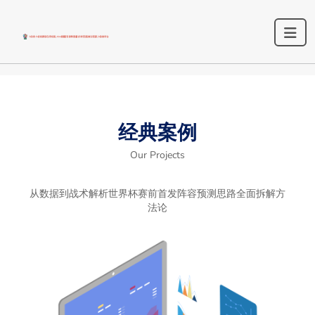
经典案例
Our Projects
从数据到战术解析世界杯赛前首发阵容预测思路全面拆解方
法论