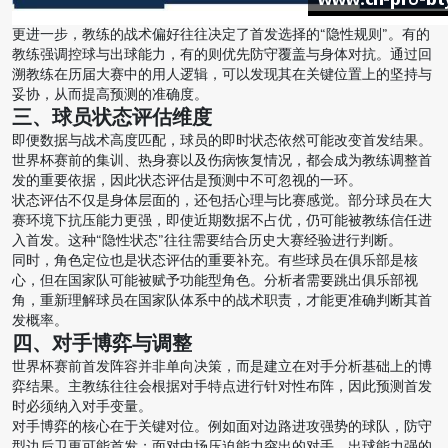
更进一步，教练的战术偏好往往决定了首发选择的“隐性规则”。有的
教练强调控球与出球能力，有的则优先防守覆盖与身体对抗。通过回
溯教练在历届大赛中的用人逻辑，可以发现其在关键位置上的坚持与
妥协，从而提高预测的准确度。
三、球员状态评估维度
即便数据与战术高度匹配，球员的即时状态依然可能改变首发结果。
世界杯赛前的集训、热身赛以及伤病恢复情况，都会成为教练调整首
发的重要依据，因此状态评估是预测中不可忽视的一环。
状态评估不仅是身体层面的，还包括心理与比赛感觉。部分球员在大
赛环境下抗压能力更强，即使近期数据不占优，仍可能被教练信任进
入首发。这种“隐性状态”往往需要结合历史大赛经验进行判断。
同时，角色定位也是状态评估的重要补充。有些球员在俱乐部是核
心，但在国家队可能被赋予功能型角色。分析者需要跳出俱乐部视
角，重新理解球员在国家队体系中的战术职责，才能更准确判断其首
发概率。
四、对手博弈与调整
世界杯赛前首发阵容并非单向决策，而是建立在对手分析基础上的博
弈结果。主教练往往会根据对手特点进行针对性布阵，因此预测首发
时必须纳入对手变量。
对手博弈的核心在于关键对位。例如面对边路进攻强势的球队，防守
型边后卫更可能首发；面对中场压迫能力突出的对手，出球能力强的