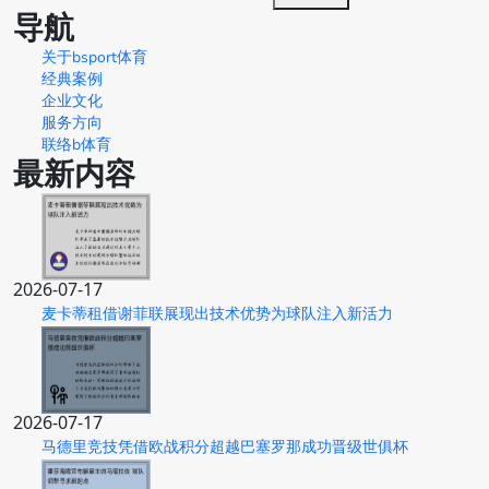
导航
关于bsport体育
经典案例
企业文化
服务方向
联络b体育
最新内容
2026-07-17
麦卡蒂租借谢菲联展现出技术优势为球队注入新活力
2026-07-17
马德里竞技凭借欧战积分超越巴塞罗那成功晋级世俱杯