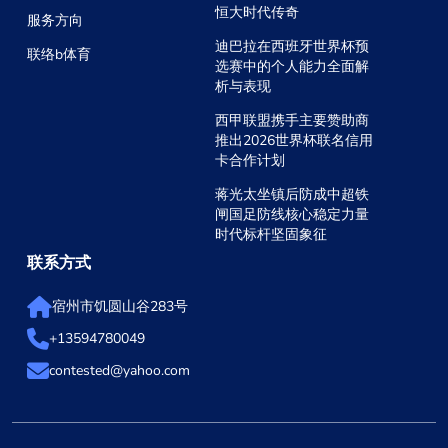
恒大时代传奇
服务方向
迪巴拉在西班牙世界杯预
联络b体育
选赛中的个人能力全面解
析与表现
西甲联盟携手主要赞助商
推出2026世界杯联名信用
卡合作计划
蒋光太坐镇后防成中超铁
闸国足防线核心稳定力量
时代标杆坚固象征
联系方式
宿州市饥圆山谷283号
+13594780049
contested@yahoo.com