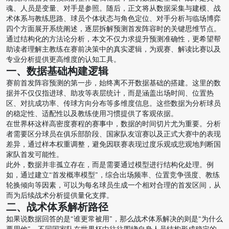
魂、人员是变量、对手是参照。随后，正文将从数据采集与建模、战
术体系与教练思路、球员个体状态与角色定位、对手分析与临场博弈
四个方面展开系统阐述，逐层拆解预测首发阵容时的关键思维节点。
通过结构化的方法论分析，本文不仅力求提升预测准确性，更希望帮
助读者理解主教练在赛前决策中的真实逻辑，为观赛、解读比赛以及
专业分析提供更高维度的认知工具。
一、数据基础构建逻辑
赛前首发阵容预测的第一步，始终离不开数据基础的搭建。这里的数
据并不仅仅指进球、助攻等表层统计，而是涵盖出场时间、位置热
区、对抗成功率、传球方向分布等多维度信息。这些数据为分析球员
的稳定性、适配性以及教练使用习惯提供了客观依据。
在世界杯这样高密度赛程的赛事中，数据的时间切片尤为重要。分析
者需要区分球员在俱乐部阶段、国家队友谊赛以及正式大赛中的表现
差异，通过样本权重调整，避免因联赛表现过度乐观或悲观地判断国
家队首发可能性。
此外，数据并非孤立存在，而是需要通过模型进行结构化处理。例
如，通过建立“首发概率模型”，综合出场频率、位置竞争强度、教练
轮换倾向等因素，可以为每名球员生成一个相对合理的首发区间，从
而为后续战术分析提供量化支撑。
二、战术体系解析路径
如果说数据回答的是“谁更常被用”，那么战术体系解决的则是“为什么