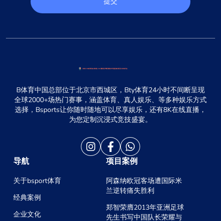
提交
B体育中国总部位于北京市西城区，Bty体育24小时不间断呈现
全球2000+场热门赛事，涵盖体育、真人娱乐、等多种娱乐方式
选择，Bsports让你随时随地可以尽享娱乐，还有8K在线直播，
为您定制沉浸式竞技盛宴。
导航
项目案例
关于bsport体育
阿森纳欧冠客场遭国际米
兰逆转痛失胜利
经典案例
郑智荣膺2013年亚洲足球
企业文化
先生书写中国队长荣耀与