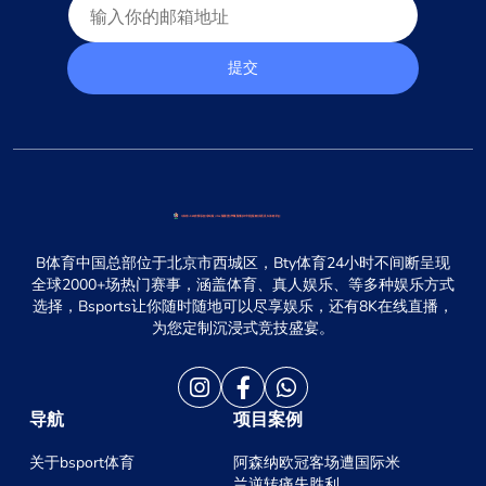
提交
B体育中国总部位于北京市西城区，Bty体育24小时不间断呈现
全球2000+场热门赛事，涵盖体育、真人娱乐、等多种娱乐方式
选择，Bsports让你随时随地可以尽享娱乐，还有8K在线直播，
为您定制沉浸式竞技盛宴。
导航
项目案例
关于bsport体育
阿森纳欧冠客场遭国际米
兰逆转痛失胜利