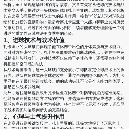
分析，全面呈现这场胜利的背后故事。文章首先将从进球的技术与战
术意义入手，探讨这一头球如何体现扎卡里亚的足球智慧；其次分析
其在比赛心理层面对球队士气的提升作用；接着讨论该进球对球队战
绩和积分榜的直接影响；最后考察扎卡里亚个人能力和职业发展所受
的推动作用。通过四个方面的详尽剖析，读者能够充分理解这一关键
进球的重要性及其在法甲赛季中的价值。
1、进球技术与战术价值
扎卡里亚的头球破门体现了他在比赛中出色的身体素质与技术能力。
面对对方严密的防守，扎卡里亚能够准确判断球的落点，并在空中完
成精准的头球攻门。这种技术不仅依赖于身体条件，还需要良好的时
机把握和空间感知能力。
从战术角度来看，这一头球破门充分展示了球队在定位球战术上的执
行力。球队在角球或任意球进攻中，通过合理的跑位和配合，为扎卡
里亚创造了最佳的进攻机会。他的成功头球不仅是个人能力的体现，
更是团队战术的胜利。
此外，这粒进球也反映出扎卡里亚在比赛中对防守弱点的精准洞察。
他能够迅速捕捉到对方防线的空档，并选择最佳路线完成进攻，这种
足球智商在顶级联赛中尤为关键。整个过程不仅展示了技术，还凸显
了战术意识与临场判断力的完美结合。
2、心理与士气提升作用
在比赛进行到关键阶段时，扎卡里亚的进球极大地提升了球队的士