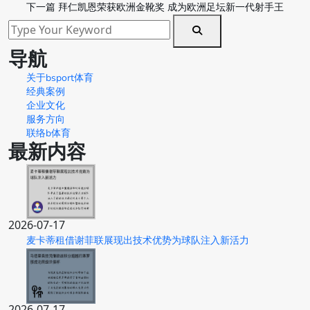
下一篇
拜仁凯恩荣获欧洲金靴奖 成为欧洲足坛新一代射手王
导航
关于bsport体育
经典案例
企业文化
服务方向
联络b体育
最新内容
2026-07-17
麦卡蒂租借谢菲联展现出技术优势为球队注入新活力
2026-07-17